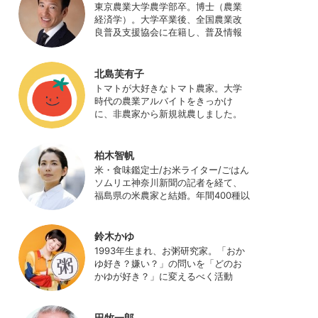
東京農業大学農学部卒。博士（農業
経済学）。大学卒業後、全国農業改
良普及支援協会に在籍し、普及情報
ネットワークの設計・運営、月刊誌
「技術と普及」の編集などを担当
（元情報部長）。2011年に株式会社
北島芙有子
日本農業サポート研究所を創業し、
トマトが大好きなトマト農家。大学
海外のICT利用の実証試験や農産物輸
時代の農業アルバイトをきっかけ
出などに関わった。主にスマート農
に、非農家から新規就農しました。
業の実証試験やコンサルなどに携わ
ハウス栽培の夏秋トマトをメイン
っている。 HP：
に、季節の野菜を栽培しています。
http://www.ijas.co.jp/
最近はWeb関連の仕事も始め、半農
柏木智帆
半Xの生活。
米・食味鑑定士/お米ライター/ごはん
ソムリエ神奈川新聞の記者を経て、
福島県の米農家と結婚。年間400種以
上の米を試食しながら「お米の消費
アップ」をライフワークに、執筆や
イベント、講演活動など、お米の魅
鈴木かゆ
力を伝える活動を行っている。ま
1993年生まれ、お粥研究家。「おか
た、4歳の娘の食事やお弁当づくりを
ゆ好き？嫌い？」の問いを「どのお
通して、食育にも目を向けている。
かゆが好き？」に変えるべく活動
プロフィール写真 ©杉山晃造
中。お粥の研究サイト「おかゆワー
ルド.com」運営。各種SNS、メディ
アにてお粥レシピ/レポ/歴史/文化な
田牧一郎