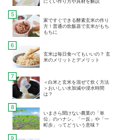
にくい作り方や具材を解説
家ですぐできる酵素玄米の作り
方！普通の炊飯器で玄米がもち
もちに
玄米は毎日食べてもいいの？ 玄
米のメリットとデメリット
＜白米と玄米を混ぜて炊く方法
＞おいしい水加減や浸水時間
は？
いまさら聞けない農業の「単
位」のハナシ。「一反」や「一
町歩」ってどういう意味？