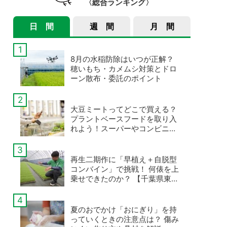
総合ランキング
日 間
週 間
月 間
8月の水稲防除はいつが正解？
穂いもち・カメムシ対策とドロ
ーン散布・委託のポイント
大豆ミートってどこで買える？
プラントベースフードを取り入
れよう！スーパーやコンビニ、
ネット通販で
再生二期作に「早植え＋自脱型
コンバイン」で挑戦！ 何俵を上
乗せできたのか？ 【千葉県東庄
町・いなさくたかやすの事例・
後編】
夏のおでかけ「おにぎり」を持
っていくときの注意点は？ 傷み