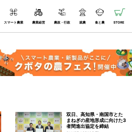
スマート農業
農業経営
農政・行政
就農
食と農
STORE
双日、高知県・南国市とた
まねぎの産地形成に向けた3
者間進出協定を締結