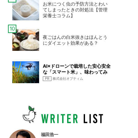
お米につく虫の予防方法とわい
てしまったときの対処法【管理
栄養士コラム】
夜ごはんの白米抜きはほんとう
にダイエット効果がある？
AI×ドローンで栽培した安心安全
な「スマート米」、味わってみ
ませんか
PR
株式会社オプティム
福田浩一