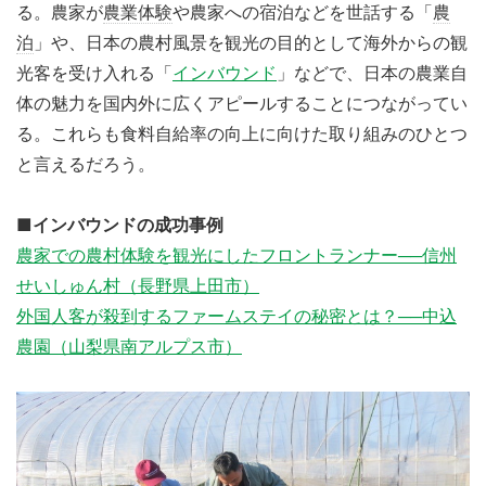
る。農家が
農業体験
や農家への宿泊などを世話する「
農
泊
」や、日本の農村風景を観光の目的として海外からの観
光客を受け入れる「
インバウンド
」などで、日本の農業自
体の魅力を国内外に広くアピールすることにつながってい
る。これらも食料自給率の向上に向けた取り組みのひとつ
と言えるだろう。
■インバウンドの成功事例
農家での農村体験を観光にしたフロントランナー──信州
せいしゅん村（長野県上田市）
外国人客が殺到するファームステイの秘密とは？──中込
農園（山梨県南アルプス市）