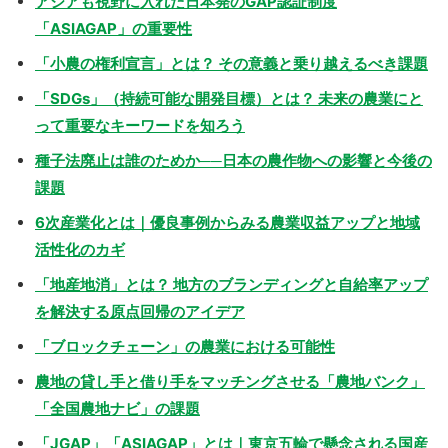
アジアも視野に入れた日本発のGAP認証制度
「ASIAGAP」の重要性
「小農の権利宣言」とは？ その意義と乗り越えるべき課題
「SDGs」（持続可能な開発目標）とは？ 未来の農業にと
って重要なキーワードを知ろう
種子法廃止は誰のためか──日本の農作物への影響と今後の
課題
6次産業化とは｜優良事例からみる農業収益アップと地域
活性化のカギ
「地産地消」とは？ 地方のブランディングと自給率アップ
を解決する原点回帰のアイデア
「ブロックチェーン」の農業における可能性
農地の貸し手と借り手をマッチングさせる「農地バンク」
「全国農地ナビ」の課題
「JGAP」「ASIAGAP」とは｜東京五輪で懸念される国産