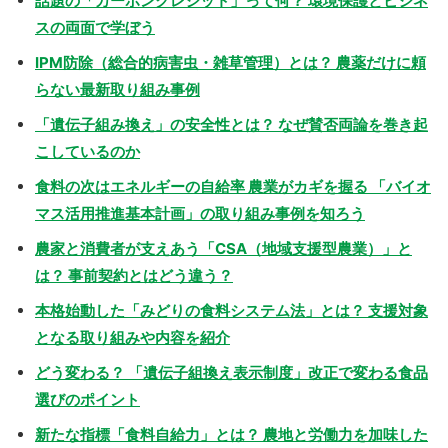
話題の「カーボンクレジット」って何？ 環境保護とビジネ
スの両面で学ぼう
IPM防除（総合的病害虫・雑草管理）とは？ 農薬だけに頼
らない最新取り組み事例
「遺伝子組み換え」の安全性とは？ なぜ賛否両論を巻き起
こしているのか
食料の次はエネルギーの自給率 農業がカギを握る 「バイオ
マス活用推進基本計画」の取り組み事例を知ろう
農家と消費者が支えあう「CSA（地域支援型農業）」と
は？ 事前契約とはどう違う？
本格始動した「みどりの食料システム法」とは？ 支援対象
となる取り組みや内容を紹介
どう変わる？ 「遺伝子組換え表示制度」改正で変わる食品
選びのポイント
新たな指標「食料自給力」とは？ 農地と労働力を加味した