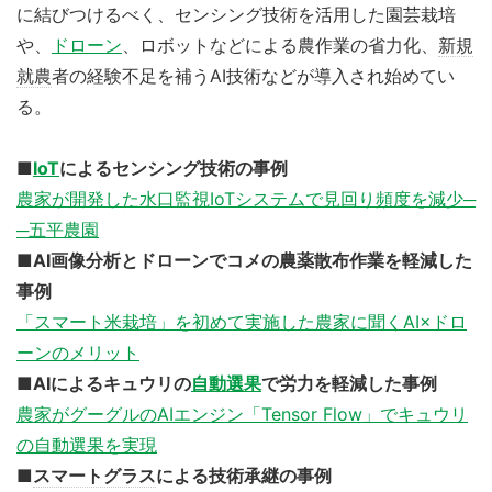
に結びつけるべく、センシング技術を活用した園芸栽培
や、
ドローン
、ロボットなどによる農作業の省力化、
新規
就農
者の経験不足を補うAI技術などが導入され始めてい
る。
■
IoT
によるセンシング技術の事例
農家が開発した水口監視IoTシステムで見回り頻度を減少─
─五平農園
■AI画像分析とドローンでコメの農薬散布作業を軽減した
事例
「スマート米栽培」を初めて実施した農家に聞くAI×ドロ
ーンのメリット
■AIによるキュウリの
自動選果
で労力を軽減した事例
農家がグーグルのAIエンジン「Tensor Flow」でキュウリ
の自動選果を実現
■
スマートグラス
による技術承継の事例