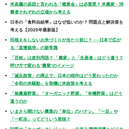
米高騰の原因と言われる「概算金」は必要悪？ 米農家・消
費者それぞれの立場から考える
日本の「食料自給率」はなぜ低いのか？ 問題点と解決策を
考える【2025年最新版】
田植えをしないお米づくりが当たり前に？ ──日本で広が
る「直播栽培」の新常識
「百姓」は差別用語？ 「農家」と「生産者」はどう違う？
呼び方で変わる“農業”のイメージ
「減反政策」の廃止で、日本の稲作はどう変わったのか
「令和の米騒動」を契機に米政策を考える
「無農薬野菜」「オーガニック野菜」「有機野菜」はどう
違うのか
いまさら聞けない農業の「単位」のハナシ。「一反」や
「一町歩」ってどういう意味？