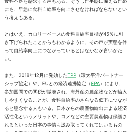
食料不足を懸念する声もある。そうした事態に備えるため
にも、早急に食料自給率を向上させなければならないとい
う考えもある。
とはいえ、カロリーベースの食料自給率目標が45％に引
き下げられたことからもわかるように、その声が実態を伴
って自給率向上につながっているとはなかなか言いがた
い。
また、2018年12月に発効した
TPP
（環太平洋パートナー
シップ協定）や、EUとの経済連携協定（
EPA
）により、
参加国間での関税が撤廃され、海外産の農産物などが輸入
しやすくなることが、食料自給率のさらなる低下につなが
ると懸念する人もいる。日本からの
農産物輸出
による経済
活性化というメリットや、コメなどの主要農産物は保護さ
れるといった日本の事情も汲み取ってくれてはいるもの