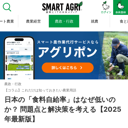
ート農業
農業経営
農政・行政
就農
食と
農政・行政
【コラム】これだけは知っておきたい農業用語
日本の「食料自給率」はなぜ低いの
か？ 問題点と解決策を考える【2025
年最新版】