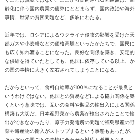
齢化に伴う国内農業の疲弊にとどまらず、国内政治や海外
事情、世界の貧困問題など、多岐にわたる。
近年では、ロシアによるウクライナ侵攻の影響を受けた天
然ガスや小麦粉などの価格高騰といったかたちで、国民に
も広く知れ渡ることになった。良好な関係を築き、安定的
な供給を得ていたとしても、他国に依存している以上、か
の国の事情に大きく左右されてしまうことになる。
だからといって、食料自給率が100％になることが最良と
いうわけではない。他国との貿易などによる協力関係を築
くという意味では、互いの食料や製品の輸出入による関係
構築も大切だ。日本産野菜から農薬が検出されたことで輸
出ができなかったり、原子力発電所の問題で福島県産の野
菜や海産物の輸入がストップするという事態もあったが、
それぞれの国ごとの事情に合わせた対応も必要となる。