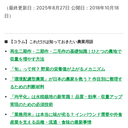
（最終更新日：2025年8月27日 公開日：2018年10月18
日）
【コラム】これだけは知っておきたい農業用語
再生二期作・二期作・二毛作の基礎知識｜ひとつの農地で
収量を増やす方法
「旬」って何？ 野菜の栄養価が上がるメカニズム
「環境配慮型農業」が日本の農家を救う？ 作目別に整理す
るための判断材料
「均平化」は水稲栽培の新常識！ 品質・効率・収量アップ
実現のための必須技術
「業務用米」は本当に味が劣る？ インバウンド需要や外食
産業を支える品種・流通・食味の最新事情