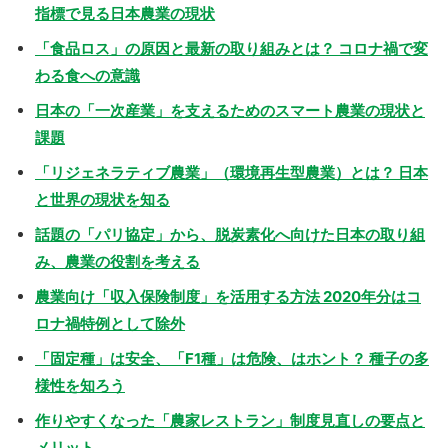
指標で見る日本農業の現状
「食品ロス」の原因と最新の取り組みとは？ コロナ禍で変
わる食への意識
日本の「一次産業」を支えるためのスマート農業の現状と
課題
「リジェネラティブ農業」（環境再生型農業）とは？ 日本
と世界の現状を知る
話題の「パリ協定」から、脱炭素化へ向けた日本の取り組
み、農業の役割を考える
農業向け「収入保険制度」を活用する方法 2020年分はコ
ロナ禍特例として除外
「固定種」は安全、「F1種」は危険、はホント？ 種子の多
様性を知ろう
作りやすくなった「農家レストラン」制度見直しの要点と
メリット