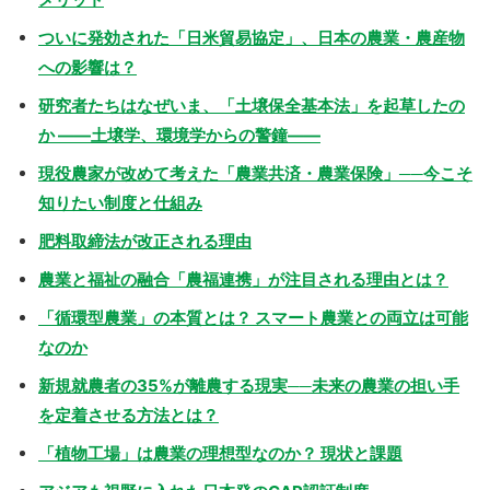
ついに発効された「日米貿易協定」、日本の農業・農産物
への影響は？
研究者たちはなぜいま、「土壌保全基本法」を起草したの
か ――土壌学、環境学からの警鐘――
現役農家が改めて考えた「農業共済・農業保険」──今こそ
知りたい制度と仕組み
肥料取締法が改正される理由
農業と福祉の融合「農福連携」が注目される理由とは？
「循環型農業」の本質とは？ スマート農業との両立は可能
なのか
新規就農者の35%が離農する現実──未来の農業の担い手
を定着させる方法とは？
「植物工場」は農業の理想型なのか？ 現状と課題