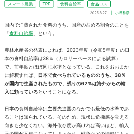
スマート農業
TPP
食料自給率
食品ロス
2025.8.27
小野雅彦
国内で消費された食料のうち、国産の占める割合のことを
「
食料自給率
」という。
農林水産省
の発表によれば、2023年度（令和5年度）の日
本の食料自給率は38％（カロリーベースによる試算）
で、前年度とほぼ同じ水準となっている。これをおおまか
に解釈すれば、
日本で食べられているもののうち、38％
が国内で生産されたもので、残りの62％は海外からの輸
入に頼っている
ということになる。
日本の食料自給率は主要先進国のなかでも最低の水準であ
ることは知られている。そのため、現状に危機感を覚える
向きも少なくない。海外依存度が高ければ高いほど、輸入
元の国が不作になってしまったり、戦争などの情勢によっ