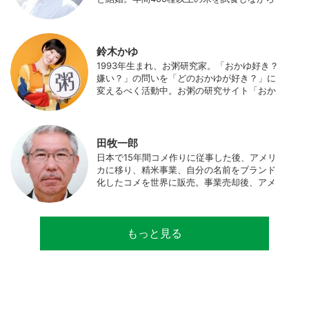
「お米の消費アップ」をライフワークに、執
筆やイベント、講演活動など、お米の魅力を
伝える活動を行っている。また、4歳の娘の
食事やお弁当づくりを通して、食育にも目を
鈴木かゆ
向けている。プロフィール写真 ©杉山晃造
1993年生まれ、お粥研究家。「おかゆ好き？
嫌い？」の問いを「どのおかゆが好き？」に
変えるべく活動中。お粥の研究サイト「おか
ゆワールド.com」運営。各種SNS、メディア
にてお粥レシピ/レポ/歴史/文化などを発信
中。JAPAN MENSA会員。
田牧一郎
日本で15年間コメ作りに従事した後、アメリ
カに移り、精米事業、自分の名前をブランド
化したコメを世界に販売。事業売却後、アメ
リカのコメ農家となる。同時に、種子会社・
精米会社・流通業者に、生産・精米技術コン
サルティングとして関わり、企業などの依頼
もっと見る
で世界12カ国の良質米生産可能産地を訪問調
査。現在は、「田牧ファームスジャパン」を
設立し、直接播種やIoTを用いた稲作の実践や
研究・開発を行っている。