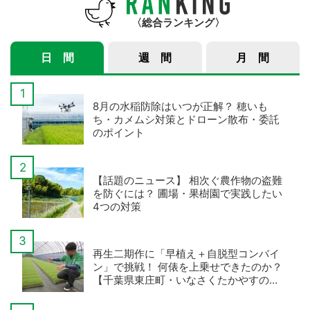
総合ランキング
日 間
週 間
月 間
8月の水稲防除はいつが正解？ 穂いも
ち・カメムシ対策とドローン散布・委託
のポイント
【話題のニュース】 相次ぐ農作物の盗難
を防ぐには？ 圃場・果樹園で実践したい
4つの対策
再生二期作に「早植え＋自脱型コンバイ
ン」で挑戦！ 何俵を上乗せできたのか？
【千葉県東庄町・いなさくたかやすの事
例・後編】