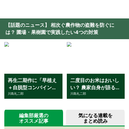
【話題のニュース】 相次ぐ農作物の盗難を防ぐに
は？ 圃場・果樹園で実践したい4つの対策
再生二期作に「早植え
二度目のお米はおいし
＋自脱型コンバイン」
い？ 農家自身が語る
川島礼二郎
川島礼二郎
で挑戦！ 何俵を上乗せ
「再生二期作」の食味
できたのか？ 【千葉県
と成果 【千葉県東庄
東庄町・いなさくたか
町・いなさくたかやす
編集部厳選の
気になる連載を
やすの事例・後編】
の事例・前編】
オススメ記事
まとめ読み