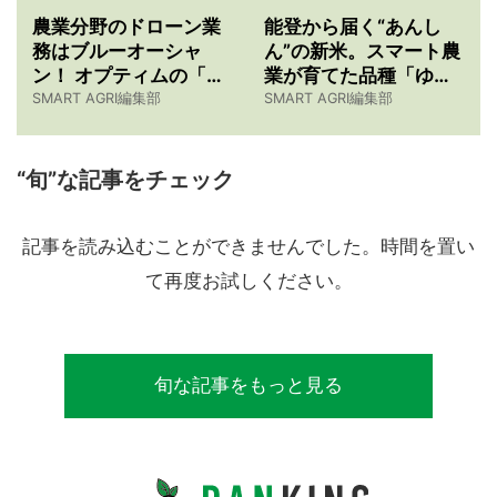
農業分野のドローン業
能登から届く“あんし
務はブルーオーシャ
ん”の新米。スマート農
ン！ オプティムの「ド
業が育てた品種「ゆめ
ローン農薬散布の仕事
みづほ」物語 【令和7
SMART AGRI編集部
SMART AGRI編集部
紹介サービス」3つのメ
年産スマート米農家 株
リット
式会社ゆめうらら・裏
さんインタビュー】
“旬”な記事をチェック
記事を読み込むことができませんでした。時間を置い
て再度お試しください。
旬な記事をもっと見る