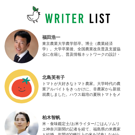
福田浩一
東京農業大学農学部卒。博士（農業経済
学）。大学卒業後、全国農業改良普及支援協
会に在籍し、普及情報ネットワークの設計・
運営、月刊誌「技術と普及」の編集などを担
当（元情報部長）。2011年に株式会社日本農
業サポート研究所を創業し、海外のICT利用
の実証試験や農産物輸出などに関わった。主
北島芙有子
にスマート農業の実証試験やコンサルなどに
トマトが大好きなトマト農家。大学時代の農
携わっている。 HP：http://www.ijas.co.jp/
業アルバイトをきっかけに、非農家から新規
就農しました。ハウス栽培の夏秋トマトをメ
インに、季節の野菜を栽培しています。最近
はWeb関連の仕事も始め、半農半Xの生活。
柏木智帆
米・食味鑑定士/お米ライター/ごはんソムリ
エ神奈川新聞の記者を経て、福島県の米農家
と結婚。年間400種以上の米を試食しながら