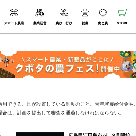
スマート農業
農業経営
農政・行政
就農
食と農
STORE
活用できる、国が設置している制度のこと。青年就農給付金や
場合は、計画を提出して審査を通過しなければならない。
広島県江田島市が、8月開始