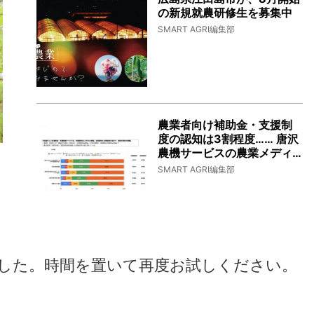
の新規就農研修生を募集中
SMART AGRI編集部
農業者向け補助金・支援制
度の認知は3割程度…… 唐沢
農機サービスの農業メディ
ア「TSUCHIKAU」で公表
SMART AGRI編集部
した。時間を置いて再度お試しください。