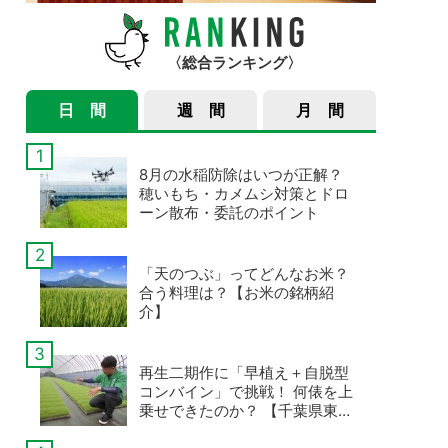
総合ランキング
日 間
週 間
月 間
8月の水稲防除はいつが正解？
穂いもち・カメムシ対策とドロ
ーン散布・委託のポイント
「天のつぶ」ってどんなお米？
合う料理は？【お米の銘柄紹
介】
再生二期作に「早植え＋自脱型
コンバイン」で挑戦！ 何俵を上
乗せできたのか？ 【千葉県東庄
町・いなさくたかやすの事例・