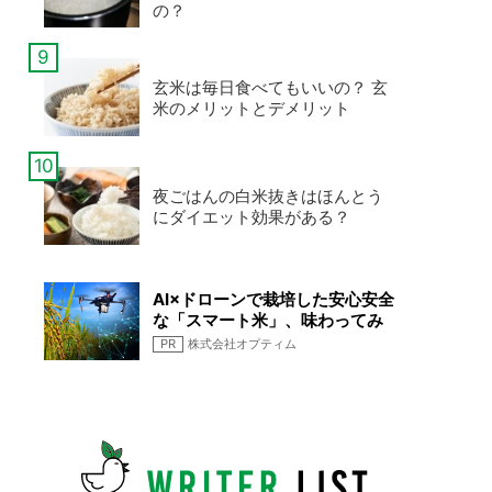
の？
玄米は毎日食べてもいいの？ 玄
米のメリットとデメリット
夜ごはんの白米抜きはほんとう
にダイエット効果がある？
AI×ドローンで栽培した安心安全
な「スマート米」、味わってみ
ませんか
PR
株式会社オプティム