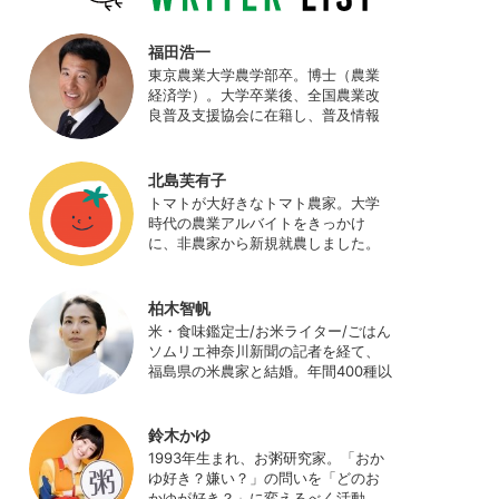
福田浩一
東京農業大学農学部卒。博士（農業
経済学）。大学卒業後、全国農業改
良普及支援協会に在籍し、普及情報
ネットワークの設計・運営、月刊誌
「技術と普及」の編集などを担当
（元情報部長）。2011年に株式会社
北島芙有子
日本農業サポート研究所を創業し、
トマトが大好きなトマト農家。大学
海外のICT利用の実証試験や農産物輸
時代の農業アルバイトをきっかけ
出などに関わった。主にスマート農
に、非農家から新規就農しました。
業の実証試験やコンサルなどに携わ
ハウス栽培の夏秋トマトをメイン
っている。 HP：
に、季節の野菜を栽培しています。
http://www.ijas.co.jp/
最近はWeb関連の仕事も始め、半農
柏木智帆
半Xの生活。
米・食味鑑定士/お米ライター/ごはん
ソムリエ神奈川新聞の記者を経て、
福島県の米農家と結婚。年間400種以
上の米を試食しながら「お米の消費
アップ」をライフワークに、執筆や
イベント、講演活動など、お米の魅
鈴木かゆ
力を伝える活動を行っている。ま
1993年生まれ、お粥研究家。「おか
た、4歳の娘の食事やお弁当づくりを
ゆ好き？嫌い？」の問いを「どのお
通して、食育にも目を向けている。
かゆが好き？」に変えるべく活動