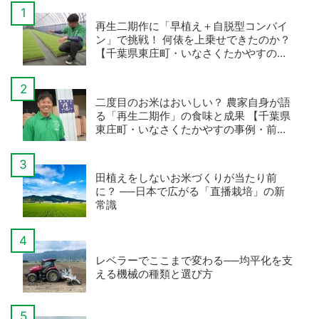
再生二期作に「早植え＋自脱型コンバイ
ン」で挑戦！ 何俵を上乗せできたのか？
【千葉県東庄町・いなさくたかやすの事
例・後編】
二度目のお米はおいしい？ 農家自身が語
る「再生二期作」の食味と成果 【千葉県
東庄町・いなさくたかやすの事例・前
編】
田植えをしないお米づくりが当たり前
に？ ──日本で広がる「直播栽培」の新
常識
レベラーでここまで変わる──均平化を支
える機械の種類と選び方