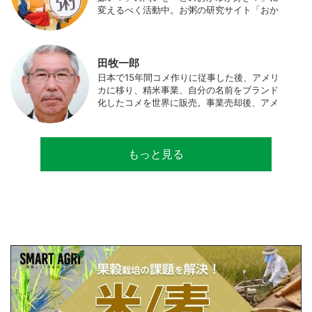
変えるべく活動中。お粥の研究サイト「おか
ゆワールド.com」運営。各種SNS、メディア
にてお粥レシピ/レポ/歴史/文化などを発信
中。JAPAN MENSA会員。
田牧一郎
日本で15年間コメ作りに従事した後、アメリ
カに移り、精米事業、自分の名前をブランド
化したコメを世界に販売。事業売却後、アメ
リカのコメ農家となる。同時に、種子会社・
精米会社・流通業者に、生産・精米技術コン
サルティングとして関わり、企業などの依頼
もっと見る
で世界12カ国の良質米生産可能産地を訪問調
査。現在は、「田牧ファームスジャパン」を
設立し、直接播種やIoTを用いた稲作の実践や
研究・開発を行っている。