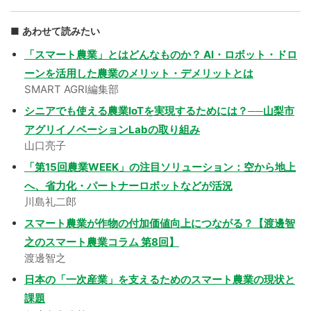
あわせて読みたい
「スマート農業」とはどんなものか？ AI・ロボット・ドロ
ーンを活用した農業のメリット・デメリットとは
SMART AGRI編集部
シニアでも使える農業IoTを実現するためには？──山梨市
アグリイノベーションLabの取り組み
山口亮子
「第15回農業WEEK」の注目ソリューション：空から地上
へ、省力化・パートナーロボットなどが活況
川島礼二郎
スマート農業が作物の付加価値向上につながる？【渡邊智
之のスマート農業コラム 第8回】
渡邊智之
日本の「一次産業」を支えるためのスマート農業の現状と
課題