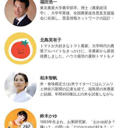
福田浩一
東京農業大学農学部卒。博士（農業経済
学）。大学卒業後、全国農業改良普及支援協
会に在籍し、普及情報ネットワークの設計・
運営、月刊誌「技術と普及」の編集などを担
当（元情報部長）。2011年に株式会社日本農
業サポート研究所を創業し、海外のICT利用
の実証試験や農産物輸出などに関わった。主
北島芙有子
にスマート農業の実証試験やコンサルなどに
トマトが大好きなトマト農家。大学時代の農
携わっている。 HP：http://www.ijas.co.jp/
業アルバイトをきっかけに、非農家から新規
就農しました。ハウス栽培の夏秋トマトをメ
インに、季節の野菜を栽培しています。最近
はWeb関連の仕事も始め、半農半Xの生活。
柏木智帆
米・食味鑑定士/お米ライター/ごはんソムリ
エ神奈川新聞の記者を経て、福島県の米農家
と結婚。年間400種以上の米を試食しながら
「お米の消費アップ」をライフワークに、執
筆やイベント、講演活動など、お米の魅力を
伝える活動を行っている。また、4歳の娘の
食事やお弁当づくりを通して、食育にも目を
鈴木かゆ
向けている。プロフィール写真 ©杉山晃造
1993年生まれ、お粥研究家。「おかゆ好き？
嫌い？」の問いを「どのおかゆが好き？」に