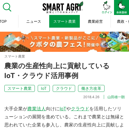
TOP
ニュース
スマート農業
農業経営
農政・
スマート農業
農業の生産性向上に貢献している
IoT・クラウド活用事例
スマート農業
IoT
クラウド
働き方改革
2018.4.26
山田雄一朗
大手企業が
農業法人
向けに
IoT
や
クラウド
を活用したソリ
ューションの展開を進めている。これまで農業とは無縁と
思われていた企業も参入し、農家の生産性向上に貢献しよ