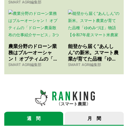
SMART AGRI編集部
農業分野のドローン業
能登から届く“あんし
務はブルーオーシャ
ん”の新米。スマート農
ン！ オプティムの「ド
業が育てた品種「ゆめ
ローン農薬散布の仕事
みづほ」物語 【令和7
SMART AGRI編集部
SMART AGRI編集部
紹介サービス」3つのメ
年産スマート米農家 株
リット
式会社ゆめうらら・裏
さんインタビュー】
スマート農業
週 間
月 間