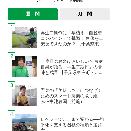
週 間
月 間
再生二期作に「早植え＋自脱型
コンバイン」で挑戦！ 何俵を上
乗せできたのか？ 【千葉県東庄
町・いなさくたかやすの事例・
後編】
二度目のお米はおいしい？ 農家
自身が語る「再生二期作」の食
味と成果 【千葉県東庄町・いな
さくたかやすの事例・前編】
野菜の「美味しさ」につなげる
ためのスマート農業の取り組
み〜中池農園（前編）
レベラーでここまで変わる──均
平化を支える機械の種類と選び
方