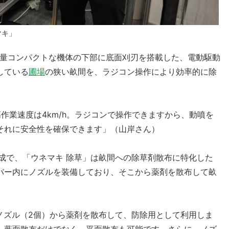
マキ」
軽量コンパクトな機体の下部に底面刈刃を搭載した、電動駆動
している
圃場
の狭い畝間を、ラジコン操作により効率的に除
作業速度は4km/h。ラジコンで操作できますから、動噴を
それに安全性を確保できます」（山岸さん）
構成で、「ウネマキ 除草」は畝間への除草剤散布に特化した
バー内にノズルを装備しており、そこから薬剤を散布して畝
ノズル（2個）から薬剤を散布して、防除用として利用しま
、葉面散布だけでなく、平面散布も可能です。さらに、ノズ