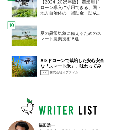
【2024-2025年版】 農業用ド
ローン導入に活用できる、国・
地方自治体の「補助金・助成
金」まとめ
夏の異常気象に備えるためのス
マート農業技術 5選
AI×ドローンで栽培した安心安全
な「スマート米」、味わってみ
ませんか
PR
株式会社オプティム
福田浩一