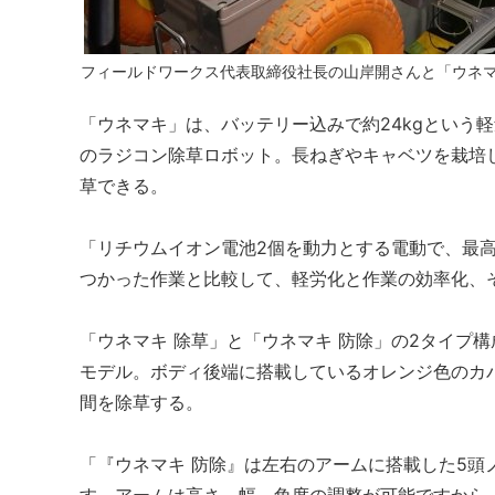
フィールドワークス代表取締役社長の山岸開さんと「ウネ
「ウネマキ」は、バッテリー込みで約24kgという
のラジコン除草ロボット。長ねぎやキャベツを栽培
草できる。
「リチウムイオン電池2個を動力とする電動で、最高
つかった作業と比較して、軽労化と作業の効率化、
「ウネマキ 除草」と「ウネマキ 防除」の2タイプ
モデル。ボディ後端に搭載しているオレンジ色のカ
間を除草する。
「『ウネマキ 防除』は左右のアームに搭載した5頭
す。アームは高さ、幅、角度の調整が可能ですから