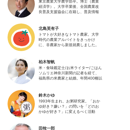
東京農業大学農学部卒。博士（農業
経済学）。大学卒業後、全国農業改
良普及支援協会に在籍し、普及情報
ネットワークの設計・運営、月刊誌
「技術と普及」の編集などを担当
（元情報部長）。2011年に株式会社
北島芙有子
日本農業サポート研究所を創業し、
トマトが大好きなトマト農家。大学
海外のICT利用の実証試験や農産物輸
時代の農業アルバイトをきっかけ
出などに関わった。主にスマート農
に、非農家から新規就農しました。
業の実証試験やコンサルなどに携わ
ハウス栽培の夏秋トマトをメイン
っている。 HP：
に、季節の野菜を栽培しています。
http://www.ijas.co.jp/
最近はWeb関連の仕事も始め、半農
柏木智帆
半Xの生活。
米・食味鑑定士/お米ライター/ごはん
ソムリエ神奈川新聞の記者を経て、
福島県の米農家と結婚。年間400種以
上の米を試食しながら「お米の消費
アップ」をライフワークに、執筆や
イベント、講演活動など、お米の魅
鈴木かゆ
力を伝える活動を行っている。ま
1993年生まれ、お粥研究家。「おか
た、4歳の娘の食事やお弁当づくりを
ゆ好き？嫌い？」の問いを「どのお
通して、食育にも目を向けている。
かゆが好き？」に変えるべく活動
プロフィール写真 ©杉山晃造
中。お粥の研究サイト「おかゆワー
ルド.com」運営。各種SNS、メディ
アにてお粥レシピ/レポ/歴史/文化な
田牧一郎