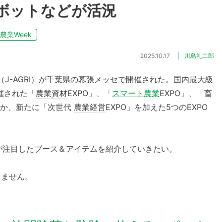
ボットなどが活況
農業Week
2025.10.17
川島礼二郎
K」（J-AGRI）が千葉県の幕張メッセで開催された。国内最大級
催された「
農業資材
EXPO」、「
スマート農業
EXPO」、「畜
ほか、新たに「次世代
農業経営
EXPO」を加えた5つのEXPO
が注目したブース＆アイテムを紹介していきたい。
きません。