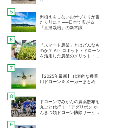
田植えをしないお米づくりが当
たり前に？ ──日本で広がる
「直播栽培」の新常識
「スマート農業」とはどんなも
のか？ AI・ロボット・ドローン
を活用した農業のメリット・デ
メリットとは
【2025年最新】 代表的な農業
用ドローン＆メーカーまとめ
ドローンでみかんの農薬散布を
丸ごと代行！ 「アグリポン か
んきつ類ドローン防除サービ
ス」現場密着レポート