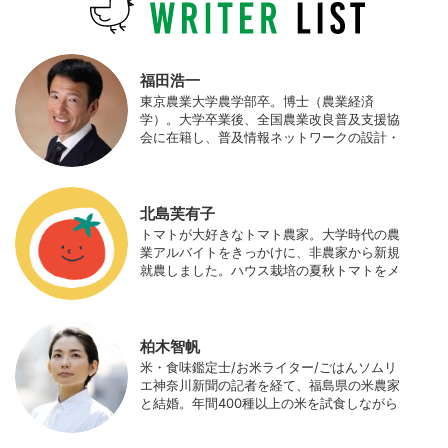
福田浩一
東京農業大学農学部卒。博士（農業経済
学）。大学卒業後、全国農業改良普及支援協
会に在籍し、普及情報ネットワークの設計・
運営、月刊誌「技術と普及」の編集などを担
当（元情報部長）。2011年に株式会社日本農
業サポート研究所を創業し、海外のICT利用
の実証試験や農産物輸出などに関わった。主
北島芙有子
にスマート農業の実証試験やコンサルなどに
トマトが大好きなトマト農家。大学時代の農
携わっている。 HP：http://www.ijas.co.jp/
業アルバイトをきっかけに、非農家から新規
就農しました。ハウス栽培の夏秋トマトをメ
インに、季節の野菜を栽培しています。最近
はWeb関連の仕事も始め、半農半Xの生活。
柏木智帆
米・食味鑑定士/お米ライター/ごはんソムリ
エ神奈川新聞の記者を経て、福島県の米農家
と結婚。年間400種以上の米を試食しながら
「お米の消費アップ」をライフワークに、執
筆やイベント、講演活動など、お米の魅力を