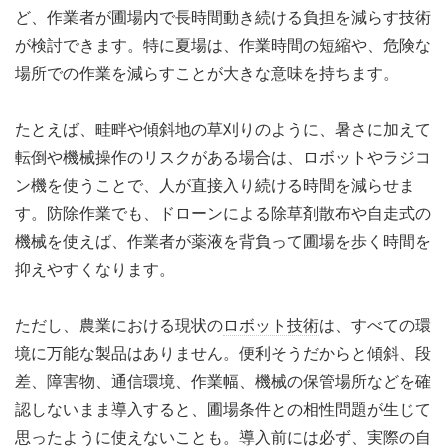
ど、作業者が圃場内で長時間動き続ける負担を減らす技術
が検討できます。特に夏場は、作業時間の短縮や、危険な
場所での作業を減らすことが大きな意味を持ちます。
たとえば、畦畔や傾斜地の草刈りのように、暑さに加えて
転倒や機械操作のリスクがある場合は、ロボットやラジコ
ン機を使うことで、人が直接入り続ける時間を減らせま
す。防除作業でも、ドローンによる除草剤散布や自走式の
機械を使えば、作業者が薬液を背負って圃場を歩く時間を
抑えやすくなります。
ただし、農業における現状の
ロボット技術
は、すべての環
境に万能な製品はありません。便利そうだからと傾斜、段
差、障害物、通信環境、作業幅、機械の保管場所などを確
認しないまま導入すると、圃場条件との相性問題が生じて
思ったように使えないことも。導入前には必ず、実際の自