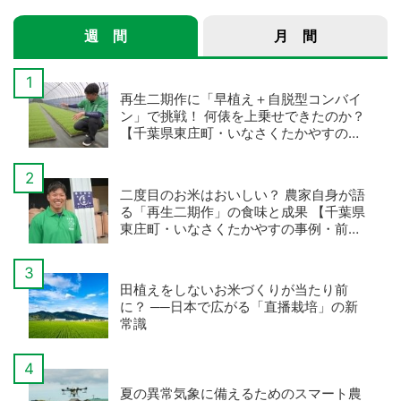
週 間
月 間
再生二期作に「早植え＋自脱型コンバイ
ン」で挑戦！ 何俵を上乗せできたのか？
【千葉県東庄町・いなさくたかやすの事
例・後編】
二度目のお米はおいしい？ 農家自身が語
る「再生二期作」の食味と成果 【千葉県
東庄町・いなさくたかやすの事例・前
編】
田植えをしないお米づくりが当たり前
に？ ──日本で広がる「直播栽培」の新
常識
夏の異常気象に備えるためのスマート農