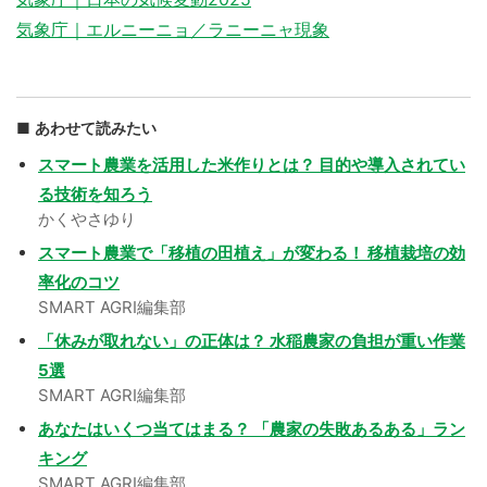
気象庁｜エルニーニョ／ラニーニャ現象
あわせて読みたい
スマート農業を活用した米作りとは？ 目的や導入されてい
る技術を知ろう
かくやさゆり
スマート農業で「移植の田植え」が変わる！ 移植栽培の効
率化のコツ
SMART AGRI編集部
「休みが取れない」の正体は？ 水稲農家の負担が重い作業
5選
SMART AGRI編集部
あなたはいくつ当てはまる？ 「農家の失敗あるある」ラン
キング
SMART AGRI編集部