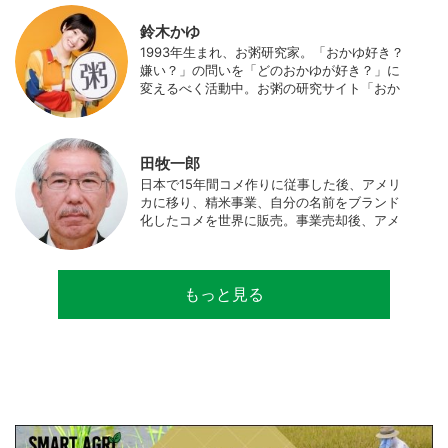
伝える活動を行っている。また、4歳の娘の
食事やお弁当づくりを通して、食育にも目を
鈴木かゆ
向けている。プロフィール写真 ©杉山晃造
1993年生まれ、お粥研究家。「おかゆ好き？
嫌い？」の問いを「どのおかゆが好き？」に
変えるべく活動中。お粥の研究サイト「おか
ゆワールド.com」運営。各種SNS、メディア
にてお粥レシピ/レポ/歴史/文化などを発信
中。JAPAN MENSA会員。
田牧一郎
日本で15年間コメ作りに従事した後、アメリ
カに移り、精米事業、自分の名前をブランド
化したコメを世界に販売。事業売却後、アメ
リカのコメ農家となる。同時に、種子会社・
精米会社・流通業者に、生産・精米技術コン
サルティングとして関わり、企業などの依頼
もっと見る
で世界12カ国の良質米生産可能産地を訪問調
査。現在は、「田牧ファームスジャパン」を
設立し、直接播種やIoTを用いた稲作の実践や
研究・開発を行っている。