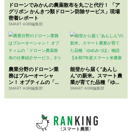
ドローンでみかんの農薬散布を丸ごと代行！ 「ア
グリポン かんきつ類ドローン防除サービス」現場
密着レポート
SMART AGRI編集部
農業分野のドローン業
能登から届く“あんし
務はブルーオーシャ
ん”の新米。スマート農
ン！ オプティムの「ド
業が育てた品種「ゆめ
ローン農薬散布の仕事
みづほ」物語 【令和7
SMART AGRI編集部
SMART AGRI編集部
紹介サービス」3つのメ
年産スマート米農家 株
リット
式会社ゆめうらら・裏
さんインタビュー】
スマート農業