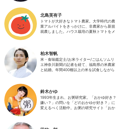
当（元情報部長）。2011年に株式会社日本農
業サポート研究所を創業し、海外のICT利用
の実証試験や農産物輸出などに関わった。主
北島芙有子
にスマート農業の実証試験やコンサルなどに
トマトが大好きなトマト農家。大学時代の農
携わっている。 HP：http://www.ijas.co.jp/
業アルバイトをきっかけに、非農家から新規
就農しました。ハウス栽培の夏秋トマトをメ
インに、季節の野菜を栽培しています。最近
はWeb関連の仕事も始め、半農半Xの生活。
柏木智帆
米・食味鑑定士/お米ライター/ごはんソムリ
エ神奈川新聞の記者を経て、福島県の米農家
と結婚。年間400種以上の米を試食しながら
「お米の消費アップ」をライフワークに、執
筆やイベント、講演活動など、お米の魅力を
伝える活動を行っている。また、4歳の娘の
食事やお弁当づくりを通して、食育にも目を
鈴木かゆ
向けている。プロフィール写真 ©杉山晃造
1993年生まれ、お粥研究家。「おかゆ好き？
嫌い？」の問いを「どのおかゆが好き？」に
変えるべく活動中。お粥の研究サイト「おか
ゆワールド.com」運営。各種SNS、メディア
にてお粥レシピ/レポ/歴史/文化などを発信
中。JAPAN MENSA会員。