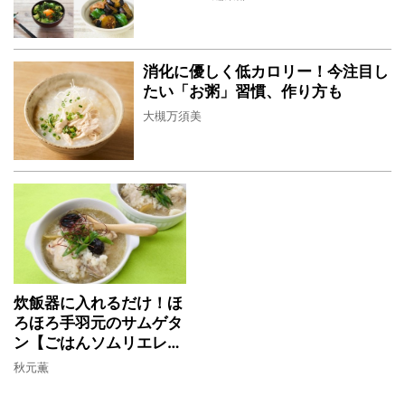
消化に優しく低カロリー！今注目し
たい「お粥」習慣、作り方も
大槻万須美
炊飯器に入れるだけ！ほ
ろほろ手羽元のサムゲタ
ン【ごはんソムリエレシ
ピ】
秋元薫