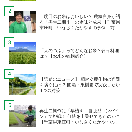
二度目のお米はおいしい？ 農家自身が語
る「再生二期作」の食味と成果 【千葉県
東庄町・いなさくたかやすの事例・前
編】
「天のつぶ」ってどんなお米？合う料理
は？【お米の銘柄紹介】
【話題のニュース】 相次ぐ農作物の盗難
を防ぐには？ 圃場・果樹園で実践したい
4つの対策
再生二期作に「早植え＋自脱型コンバイ
ン」で挑戦！ 何俵を上乗せできたのか？
【千葉県東庄町・いなさくたかやすの事
例・後編】