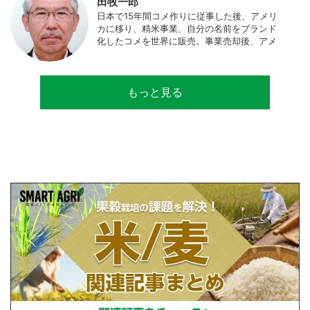
田牧一郎
日本で15年間コメ作りに従事した後、アメリ
カに移り、精米事業、自分の名前をブランド
化したコメを世界に販売。事業売却後、アメ
リカのコメ農家となる。同時に、種子会社・
精米会社・流通業者に、生産・精米技術コン
サルティングとして関わり、企業などの依頼
もっと見る
で世界12カ国の良質米生産可能産地を訪問調
査。現在は、「田牧ファームスジャパン」を
設立し、直接播種やIoTを用いた稲作の実践や
研究・開発を行っている。