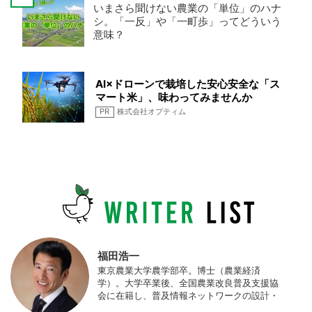
いまさら聞けない農業の「単位」のハナ
シ。「一反」や「一町歩」ってどういう
意味？
AI×ドローンで栽培した安心安全な「ス
マート米」、味わってみませんか
PR
株式会社オプティム
福田浩一
東京農業大学農学部卒。博士（農業経済
学）。大学卒業後、全国農業改良普及支援協
会に在籍し、普及情報ネットワークの設計・
運営、月刊誌「技術と普及」の編集などを担