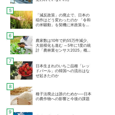
「減反政策」の廃止で、日本の
稲作はどう変わったのか 「令和
の米騒動」を契機に米政策を考
える
農家数は10年で約55万件減少、
大規模化も進む ～5年に1度の統
計「農林業センサス2025」概数
値が公表
日本生まれのいちご品種「レッ
ドパール」の韓国への流出はな
ぜ起きたのか
種子法廃止は誰のためか──日本
の農作物への影響と今後の課題