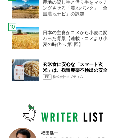
農地の貸し手と借り手をマッチ
ングさせる「農地バンク」「全
国農地ナビ」の課題
日本の主食がコメから小麦に変
わった背景【連載・コメより小
麦の時代へ 第1回】
玄米食に安心な「スマート玄
米」は、残留農薬不検出の安全
なお米です
PR
株式会社オプティム
福田浩一