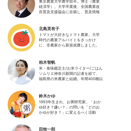
東京農業大学農学部卒。博士（農業
経済学）。大学卒業後、全国農業改
良普及支援協会に在籍し、普及情報
ネットワークの設計・運営、月刊誌
「技術と普及」の編集などを担当
（元情報部長）。2011年に株式会社
北島芙有子
日本農業サポート研究所を創業し、
トマトが大好きなトマト農家。大学
海外のICT利用の実証試験や農産物輸
時代の農業アルバイトをきっかけ
出などに関わった。主にスマート農
に、非農家から新規就農しました。
業の実証試験やコンサルなどに携わ
ハウス栽培の夏秋トマトをメイン
っている。 HP：
に、季節の野菜を栽培しています。
http://www.ijas.co.jp/
最近はWeb関連の仕事も始め、半農
柏木智帆
半Xの生活。
米・食味鑑定士/お米ライター/ごはん
ソムリエ神奈川新聞の記者を経て、
福島県の米農家と結婚。年間400種以
上の米を試食しながら「お米の消費
アップ」をライフワークに、執筆や
イベント、講演活動など、お米の魅
鈴木かゆ
力を伝える活動を行っている。ま
1993年生まれ、お粥研究家。「おか
た、4歳の娘の食事やお弁当づくりを
ゆ好き？嫌い？」の問いを「どのお
通して、食育にも目を向けている。
かゆが好き？」に変えるべく活動
プロフィール写真 ©杉山晃造
中。お粥の研究サイト「おかゆワー
ルド.com」運営。各種SNS、メディ
アにてお粥レシピ/レポ/歴史/文化な
田牧一郎