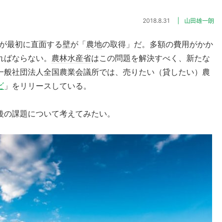
2018.8.31
山田雄一朗
人が最初に直面する壁が「
農地
の取得」だ。多額の費用がかか
ればならない。
農林水産省
はこの問題を解決すべく、新たな
一般社団法人全国農業会議所では、売りたい（貸したい）農
ビ
」をリリースしている。
後の課題について考えてみたい。