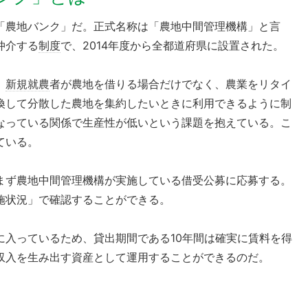
「農地バンク」だ。正式名称は「農地中間管理機構」と言
仲介する
制度
で、2014年度から全都道府県に設置された。
、
新規就農
者が農地を借りる場合だけでなく、農業をリタイ
換して分散した農地を集約したいときに利用できるように制
なっている関係で生産性が低いという課題を抱えている。こ
ている。
まず農地中間管理機構が実施している借受公募に応募する。
施状況」で確認することができる。
に入っているため、貸出期間である10年間は確実に賃料を得
収入を生み出す資産として運用することができるのだ。