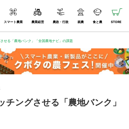
スマート農業
農業経営
農政・行政
就農
食と農
STORE
グさせる「農地バンク」「全国農地ナビ」の課題
語
ッチングさせる「農地バンク」