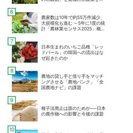
える
農家数は10年で約55万件減少、
大規模化も進む ～5年に1度の統
計「農林業センサス2025」概数
値が公表
日本生まれのいちご品種「レッ
ドパール」の韓国への流出はな
ぜ起きたのか
農地の貸し手と借り手をマッチ
ングさせる「農地バンク」「全
国農地ナビ」の課題
種子法廃止は誰のためか──日本
の農作物への影響と今後の課題