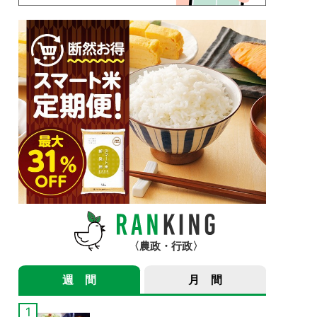
農政・行政
週 間
月 間