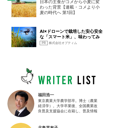
日本の主食がコメから小麦に変
わった背景【連載・コメより小
麦の時代へ 第1回】
AI×ドローンで栽培した安心安全
な「スマート米」、味わってみ
ませんか
PR
株式会社オプティム
福田浩一
東京農業大学農学部卒。博士（農業
経済学）。大学卒業後、全国農業改
良普及支援協会に在籍し、普及情報
ネットワークの設計・運営、月刊誌
「技術と普及」の編集などを担当
（元情報部長）。2011年に株式会社
北島芙有子