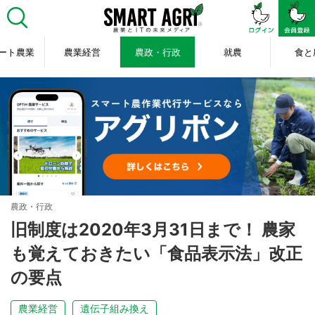
ート農業
農業経営
農政・行政
就農
食と
農政・行政
旧制度は2020年3月31日まで！ 農家
も覚えておきたい「食品表示法」改正
の要点
農業経営
遺伝子組み換え