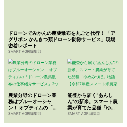
ドローンでみかんの農薬散布を丸ごと代行！ 「ア
グリポン かんきつ類ドローン防除サービス」現場
密着レポート
SMART AGRI編集部
農業分野のドローン業
能登から届く“あんし
務はブルーオーシャ
ん”の新米。スマート農
ン！ オプティムの「ド
業が育てた品種「ゆめ
ローン農薬散布の仕事
みづほ」物語 【令和7
SMART AGRI編集部
SMART AGRI編集部
紹介サービス」3つのメ
年産スマート米農家 株
リット
式会社ゆめうらら・裏