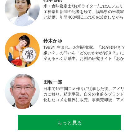
米・食味鑑定士/お米ライター/ごはんソムリ
エ神奈川新聞の記者を経て、福島県の米農家
と結婚。年間400種以上の米を試食しながら
「お米の消費アップ」をライフワークに、執
筆やイベント、講演活動など、お米の魅力を
伝える活動を行っている。また、4歳の娘の
食事やお弁当づくりを通して、食育にも目を
鈴木かゆ
向けている。プロフィール写真 ©杉山晃造
1993年生まれ、お粥研究家。「おかゆ好き？
嫌い？」の問いを「どのおかゆが好き？」に
変えるべく活動中。お粥の研究サイト「おか
ゆワールド.com」運営。各種SNS、メディア
にてお粥レシピ/レポ/歴史/文化などを発信
中。JAPAN MENSA会員。
田牧一郎
日本で15年間コメ作りに従事した後、アメリ
カに移り、精米事業、自分の名前をブランド
化したコメを世界に販売。事業売却後、アメ
リカのコメ農家となる。同時に、種子会社・
精米会社・流通業者に、生産・精米技術コン
サルティングとして関わり、企業などの依頼
もっと見る
で世界12カ国の良質米生産可能産地を訪問調
査。現在は、「田牧ファームスジャパン」を
設立し、直接播種やIoTを用いた稲作の実践や
研究・開発を行っている。