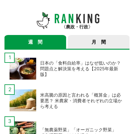
さんインタビュー】
農政・行政
週 間
月 間
日本の「食料自給率」はなぜ低いのか？
問題点と解決策を考える【2025年最新
版】
米高騰の原因と言われる「概算金」は必
要悪？ 米農家・消費者それぞれの立場か
ら考える
「無農薬野菜」「オーガニック野菜」