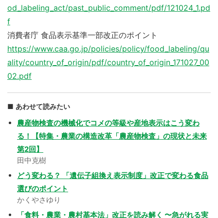
od_labeling_act/past_public_comment/pdf/121024_1.pd
f
消費者庁 食品表示基準一部改正のポイント
https://www.caa.go.jp/policies/policy/food_labeling/qu
ality/country_of_origin/pdf/country_of_origin_171027_00
02.pdf
あわせて読みたい
農産物検査の機械化でコメの等級や産地表示はこう変わ
る！【特集・農業の構造改革「農産物検査」の現状と未来
第2回】
田中克樹
どう変わる？ 「遺伝子組換え表示制度」改正で変わる食品
選びのポイント
かくやさゆり
「食料・農業・農村基本法」改正を読み解く 〜急がれる実