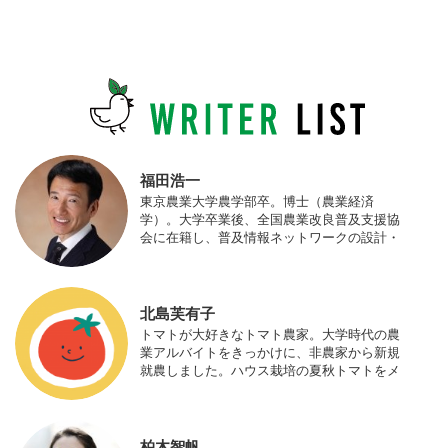
福田浩一
東京農業大学農学部卒。博士（農業経済
学）。大学卒業後、全国農業改良普及支援協
会に在籍し、普及情報ネットワークの設計・
運営、月刊誌「技術と普及」の編集などを担
当（元情報部長）。2011年に株式会社日本農
業サポート研究所を創業し、海外のICT利用
の実証試験や農産物輸出などに関わった。主
北島芙有子
にスマート農業の実証試験やコンサルなどに
トマトが大好きなトマト農家。大学時代の農
携わっている。 HP：http://www.ijas.co.jp/
業アルバイトをきっかけに、非農家から新規
就農しました。ハウス栽培の夏秋トマトをメ
インに、季節の野菜を栽培しています。最近
はWeb関連の仕事も始め、半農半Xの生活。
柏木智帆