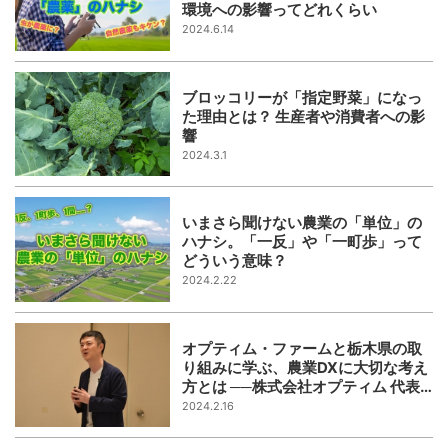
環境への影響ってどれくらい
2024.6.14
ブロッコリーが「指定野菜」になっ
た理由とは？ 生産者や消費者への影
響
2024.3.1
いまさら聞けない農業の「単位」の
ハナシ。「一反」や「一町歩」って
どういう意味？
2024.2.22
オプティム・ファームと栃木県の取
り組みに学ぶ、農業DXに大切な考え
方とは ──株式会社オプティム 代表
取締役社長 菅谷俊二氏講演レポート
2024.2.16