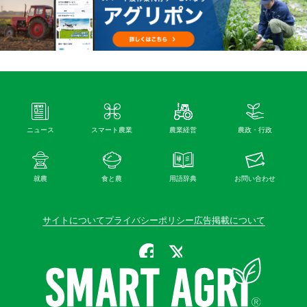
ニュース
スマート農業
農業経営
農政・行政
就農
食と農
用語辞典
お問い合わせ
サイトについて
プライバシーポリシー
広告掲載について
公式Facebook
公式X（旧Twitter）