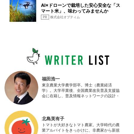
AI×ドローンで栽培した安心安全な「ス
マート米」、味わってみませんか
PR
株式会社オプティム
福田浩一
東京農業大学農学部卒。博士（農業経済
学）。大学卒業後、全国農業改良普及支援協
会に在籍し、普及情報ネットワークの設計・
運営、月刊誌「技術と普及」の編集などを担
当（元情報部長）。2011年に株式会社日本農
業サポート研究所を創業し、海外のICT利用
の実証試験や農産物輸出などに関わった。主
北島芙有子
にスマート農業の実証試験やコンサルなどに
トマトが大好きなトマト農家。大学時代の農
携わっている。 HP：http://www.ijas.co.jp/
業アルバイトをきっかけに、非農家から新規