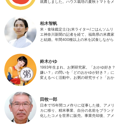
就農しました。ハウス栽培の夏秋トマトをメ
インに、季節の野菜を栽培しています。最近
はWeb関連の仕事も始め、半農半Xの生活。
柏木智帆
米・食味鑑定士/お米ライター/ごはんソムリ
エ神奈川新聞の記者を経て、福島県の米農家
と結婚。年間400種以上の米を試食しながら
「お米の消費アップ」をライフワークに、執
筆やイベント、講演活動など、お米の魅力を
伝える活動を行っている。また、4歳の娘の
食事やお弁当づくりを通して、食育にも目を
鈴木かゆ
向けている。プロフィール写真 ©杉山晃造
1993年生まれ、お粥研究家。「おかゆ好き？
嫌い？」の問いを「どのおかゆが好き？」に
変えるべく活動中。お粥の研究サイト「おか
ゆワールド.com」運営。各種SNS、メディア
にてお粥レシピ/レポ/歴史/文化などを発信
中。JAPAN MENSA会員。
田牧一郎
日本で15年間コメ作りに従事した後、アメリ
カに移り、精米事業、自分の名前をブランド
化したコメを世界に販売。事業売却後、アメ
リカのコメ農家となる。同時に、種子会社・
精米会社・流通業者に、生産・精米技術コン