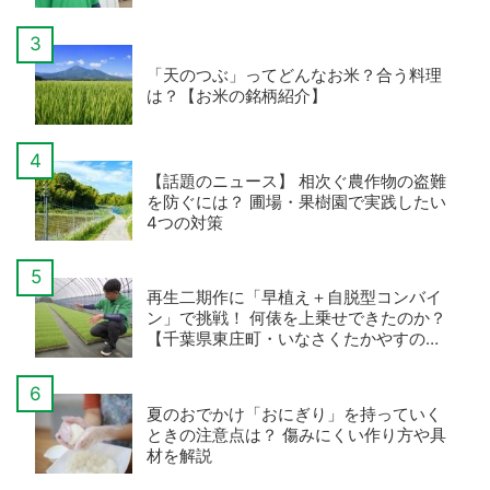
編】
「天のつぶ」ってどんなお米？合う料理
は？【お米の銘柄紹介】
【話題のニュース】 相次ぐ農作物の盗難
を防ぐには？ 圃場・果樹園で実践したい
4つの対策
再生二期作に「早植え＋自脱型コンバイ
ン」で挑戦！ 何俵を上乗せできたのか？
【千葉県東庄町・いなさくたかやすの事
例・後編】
夏のおでかけ「おにぎり」を持っていく
ときの注意点は？ 傷みにくい作り方や具
材を解説