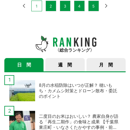
1
2
3
4
5
総合ランキング
日 間
週 間
月 間
8月の水稲防除はいつが正解？ 穂いも
ち・カメムシ対策とドローン散布・委託
のポイント
二度目のお米はおいしい？ 農家自身が語
る「再生二期作」の食味と成果 【千葉県
東庄町・いなさくたかやすの事例・前