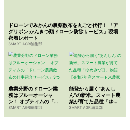
ドローンでみかんの農薬散布を丸ごと代行！ 「ア
グリポン かんきつ類ドローン防除サービス」現場
密着レポート
SMART AGRI編集部
農業分野のドローン業
能登から届く“あんし
務はブルーオーシャ
ん”の新米。スマート農
ン！ オプティムの「ド
業が育てた品種「ゆめ
ローン農薬散布の仕事
みづほ」物語 【令和7
SMART AGRI編集部
SMART AGRI編集部
紹介サービス」3つのメ
年産スマート米農家 株
リット
式会社ゆめうらら・裏
さんインタビュー】