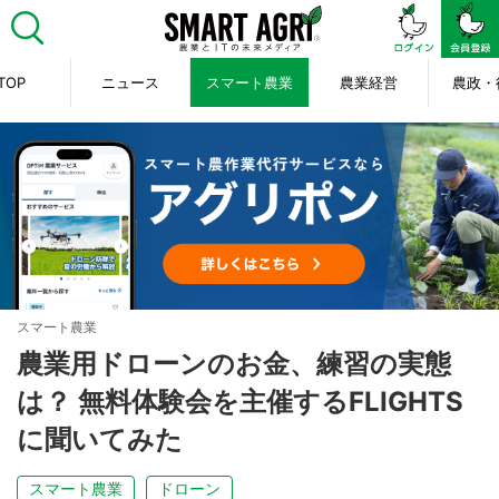
TOP
ニュース
スマート農業
農業経営
農政・
スマート農業
農業用ドローンのお金、練習の実態
は？ 無料体験会を主催するFLIGHTS
に聞いてみた
スマート農業
ドローン