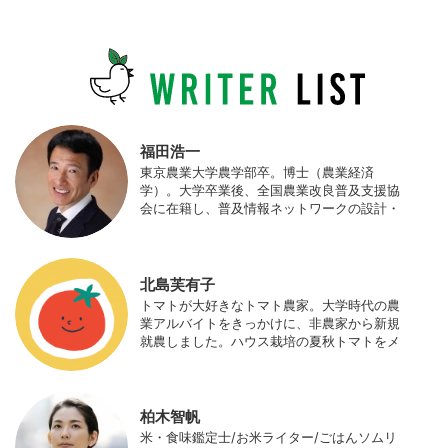
福田浩一
東京農業大学農学部卒。博士（農業経済
学）。大学卒業後、全国農業改良普及支援協
会に在籍し、普及情報ネットワークの設計・
運営、月刊誌「技術と普及」の編集などを担
当（元情報部長）。2011年に株式会社日本農
業サポート研究所を創業し、海外のICT利用
の実証試験や農産物輸出などに関わった。主
北島芙有子
にスマート農業の実証試験やコンサルなどに
トマトが大好きなトマト農家。大学時代の農
携わっている。 HP：http://www.ijas.co.jp/
業アルバイトをきっかけに、非農家から新規
就農しました。ハウス栽培の夏秋トマトをメ
インに、季節の野菜を栽培しています。最近
はWeb関連の仕事も始め、半農半Xの生活。
柏木智帆
米・食味鑑定士/お米ライター/ごはんソムリ