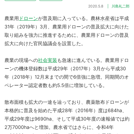
2020.5.8
川島礼二郎
農業用
ドローン
が普及期に入っている。
農林水産省
は平成
31年（2019年）3月、農業用ドローンの普及拡大に向けた
取り組みを強力に推進するために、農業用ドローンの普及
拡大に向けた官民協議会を設置した。
農業の現場への
社会実装
も急速に進んでいる。農業用ドロ
ーンの機体登録数は平成29年（2017年）3月から平成30
年（2018年）12月末までの間で6倍強に急増。同期間のオ
ペレーター認定者数も約5.5倍に増加している。
散布面積も拡大の一途を辿っており、農薬散布ドローンが
本格的に普及を始めた平成28年（2016年）度は684ha、
平成29年度は9690ha、そして平成30年度の速報値では約
2万7000haへと増加。農水省ではさらに、令和4年