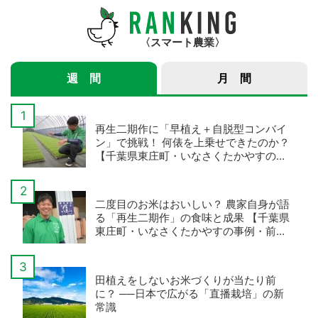
スマート農業
週 間
月 間
再生二期作に「早植え＋自脱型コンバイ
ン」で挑戦！ 何俵を上乗せできたのか？
【千葉県東庄町・いなさくたかやすの事
例・後編】
二度目のお米はおいしい？ 農家自身が語
る「再生二期作」の食味と成果 【千葉県
東庄町・いなさくたかやすの事例・前
編】
田植えをしないお米づくりが当たり前
に？ ──日本で広がる「直播栽培」の新
常識