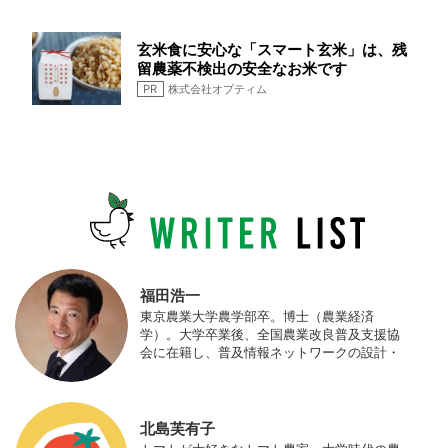
玄米食に安心な「スマート玄米」は、残
留農薬不検出の安全なお米です
PR
株式会社オプティム
福田浩一
東京農業大学農学部卒。博士（農業経済
学）。大学卒業後、全国農業改良普及支援協
会に在籍し、普及情報ネットワークの設計・
運営、月刊誌「技術と普及」の編集などを担
当（元情報部長）。2011年に株式会社日本農
業サポート研究所を創業し、海外のICT利用
の実証試験や農産物輸出などに関わった。主
北島芙有子
にスマート農業の実証試験やコンサルなどに