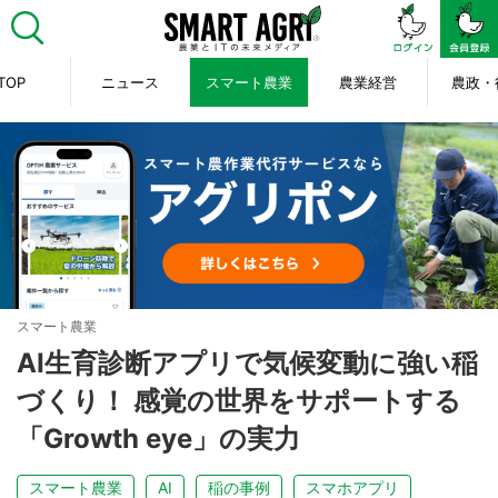
TOP
ニュース
スマート農業
農業経営
農政・
スマート農業
AI生育診断アプリで気候変動に強い稲
づくり！ 感覚の世界をサポートする
「Growth eye」の実力
スマート農業
AI
稲の事例
スマホアプリ