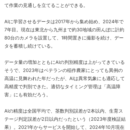
て作業の見通しを立てることができる。
AIに学習させるデータは2017年から集め始め、2024年で
7年目。現在は東北から九州まで約30地域の田んぼに計約
80台のカメラを設置して、1時間置きに撮影を続け、デー
タを蓄積し続けている。
データ量の増加とともにAIの判別精度は上がってきている
そうで、2023年はベテランの稲作農家にとっても異例の
高温に見舞われた年だったが、AIは異常気象にも適応して
高精度で判別できた。適切なタイミング管理は「高温障
害」にも有効だろう。
AIの精度は全国平均で、茎数判別誤差が2本以内、生育ス
テージ判定誤差が2日以内だったという（2023年度検証結
果）。2021年からサービスを開始して、2024年10月現在