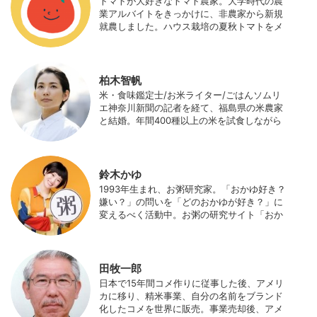
トマトが大好きなトマト農家。大学時代の農
携わっている。 HP：http://www.ijas.co.jp/
業アルバイトをきっかけに、非農家から新規
就農しました。ハウス栽培の夏秋トマトをメ
インに、季節の野菜を栽培しています。最近
はWeb関連の仕事も始め、半農半Xの生活。
柏木智帆
米・食味鑑定士/お米ライター/ごはんソムリ
エ神奈川新聞の記者を経て、福島県の米農家
と結婚。年間400種以上の米を試食しながら
「お米の消費アップ」をライフワークに、執
筆やイベント、講演活動など、お米の魅力を
伝える活動を行っている。また、4歳の娘の
食事やお弁当づくりを通して、食育にも目を
鈴木かゆ
向けている。プロフィール写真 ©杉山晃造
1993年生まれ、お粥研究家。「おかゆ好き？
嫌い？」の問いを「どのおかゆが好き？」に
変えるべく活動中。お粥の研究サイト「おか
ゆワールド.com」運営。各種SNS、メディア
にてお粥レシピ/レポ/歴史/文化などを発信
中。JAPAN MENSA会員。
田牧一郎
日本で15年間コメ作りに従事した後、アメリ
カに移り、精米事業、自分の名前をブランド
化したコメを世界に販売。事業売却後、アメ