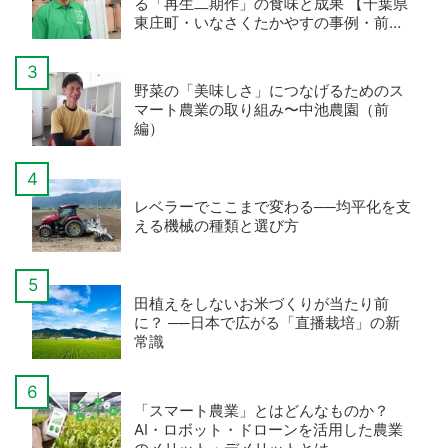
る「再生二期作」の食味と成果 【千葉県
東庄町・いなさくたかやすの事例・前
編】
野菜の「美味しさ」につなげるためのス
マート農業の取り組み〜中池農園（前
編）
レベラーでここまで変わる──均平化を支
える機械の種類と選び方
田植えをしないお米づくりが当たり前
に？ ──日本で広がる「直播栽培」の新
常識
「スマート農業」とはどんなものか？
AI・ロボット・ドローンを活用した農業