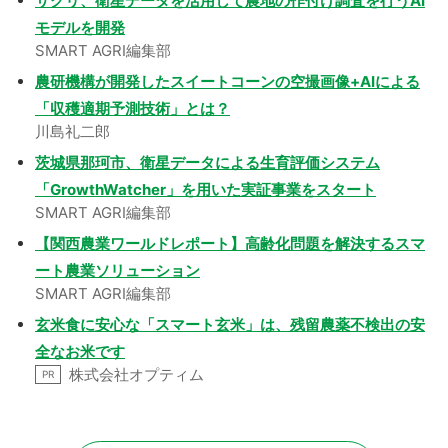
サグリ、衛星データを活用して農地の作付け調査を行うAI
モデルを開発
SMART AGRI編集部
農研機構が開発したスイートコーンの空撮画像+AIによる
「収穫適期予測技術」とは？
川島礼二郎
茨城県那珂市、衛星データによる生育評価システム
「GrowthWatcher」を用いた実証事業をスタート
SMART AGRI編集部
【関西農業ワールドレポート】高齢化問題を解決するスマ
ート農業ソリューション
SMART AGRI編集部
玄米食に安心な「スマート玄米」は、残留農薬不検出の安
全なお米です
株式会社オプティム
PR