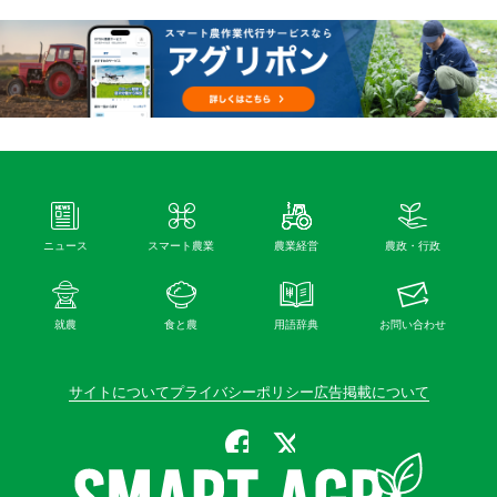
ニュース
スマート農業
農業経営
農政・行政
就農
食と農
用語辞典
お問い合わせ
サイトについて
プライバシーポリシー
広告掲載について
公式Facebook
公式X（旧Twitter）