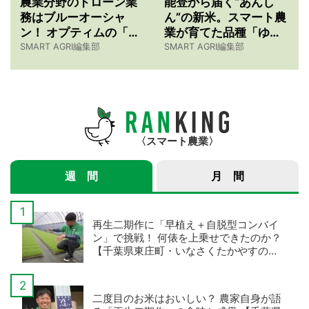
農業分野のドローン業
能登から届く“あんし
務はブルーオーシャ
ん”の新米。スマート農
ン！ オプティムの「ド
業が育てた品種「ゆめ
ローン農薬散布の仕事
みづほ」物語 【令和7
SMART AGRI編集部
SMART AGRI編集部
紹介サービス」3つのメ
年産スマート米農家 株
リット
式会社ゆめうらら・裏
さんインタビュー】
スマート農業
週 間
月 間
再生二期作に「早植え＋自脱型コンバイ
ン」で挑戦！ 何俵を上乗せできたのか？
【千葉県東庄町・いなさくたかやすの事
例・後編】
二度目のお米はおいしい？ 農家自身が語