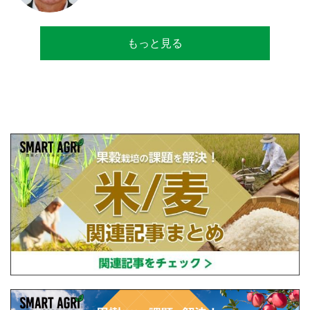
リカのコメ農家となる。同時に、種子会社・
精米会社・流通業者に、生産・精米技術コン
サルティングとして関わり、企業などの依頼
もっと見る
で世界12カ国の良質米生産可能産地を訪問調
査。現在は、「田牧ファームスジャパン」を
設立し、直接播種やIoTを用いた稲作の実践や
研究・開発を行っている。