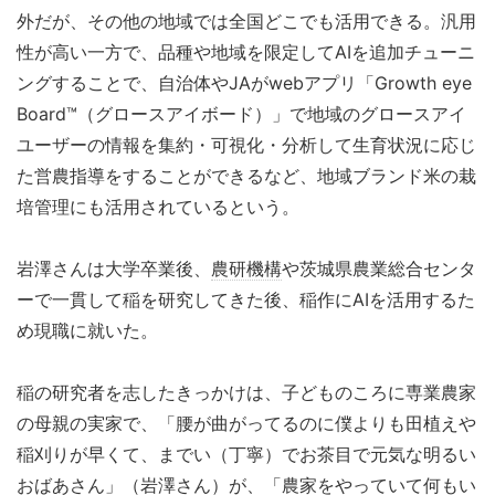
外だが、その他の地域では全国どこでも活用できる。汎用
性が高い一方で、品種や地域を限定してAIを追加チューニ
ングすることで、自治体やJAがwebアプリ「Growth eye
Board™（グロースアイボード）」で地域のグロースアイ
ユーザーの情報を集約・可視化・分析して生育状況に応じ
た営農指導をすることができるなど、地域ブランド米の栽
培管理にも活用されているという。
岩澤さんは大学卒業後、
農研機構
や茨城県農業総合センタ
ーで一貫して稲を研究してきた後、稲作にAIを活用するた
め現職に就いた。
稲の研究者を志したきっかけは、子どものころに専業農家
の母親の実家で、「腰が曲がってるのに僕よりも田植えや
稲刈りが早くて、までい（丁寧）でお茶目で元気な明るい
おばあさん」（岩澤さん）が、「農家をやっていて何もい