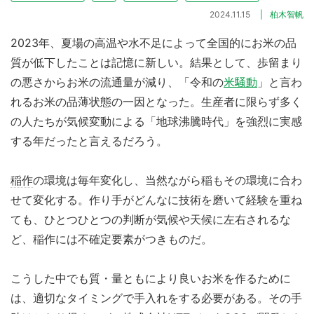
2024.11.15
柏木智帆
2023年、夏場の高温や水不足によって全国的にお米の品
質が低下したことは記憶に新しい。結果として、歩留まり
の悪さからお米の流通量が減り、「令和の
米騒動
」と言わ
れるお米の品薄状態の一因となった。生産者に限らず多く
の人たちが気候変動による「地球沸騰時代」を強烈に実感
する年だったと言えるだろう。
稲作
の環境は毎年変化し、当然ながら稲もその環境に合わ
せて変化する。作り手がどんなに技術を磨いて経験を重ね
ても、ひとつひとつの判断が気候や天候に左右されるな
ど、稲作には不確定要素がつきものだ。
こうした中でも質・量ともにより良いお米を作るために
は、適切なタイミングで手入れをする必要がある。その手