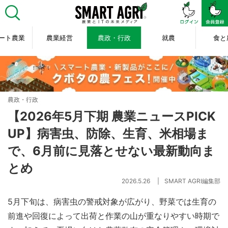
ート農業
農業経営
農政・行政
就農
食と
農政・行政
【2026年5月下期 農業ニュースPICK
UP】病害虫、防除、生育、米相場ま
で、6月前に見落とせない最新動向ま
とめ
2026.5.26
SMART AGRI編集部
5月下旬は、病害虫の警戒対象が広がり、野菜では生育の
前進や回復によって出荷と作業の山が重なりやすい時期で