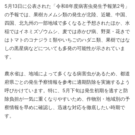
5月13日に公表された「令和8年度病害虫発生予報第2号」
の予報では、果樹カメムシ類の発生が北陸、近畿、中国、
四国、北九州の一部地域で多くなると予想されたほか、水
稲ではイネミズゾウムシ、麦では赤かび病、野菜・花きで
はトマトのコナジラミ類やいちごのハダニ類、果樹ではな
しの黒星病などについても多発の可能性が示されていま
す。
農水省は、地域によって多くなる病害虫があるため、都道
府県ごとの発生予察情報を参考に適期
防除
を実施するよう
呼びかけています。特に、5月下旬は発生初期を逃すと防
除負担が一気に重くなりやすいため、作物別・地域別の予
察情報を早めに確認し、迅速な対応を徹底したい時期で
す。