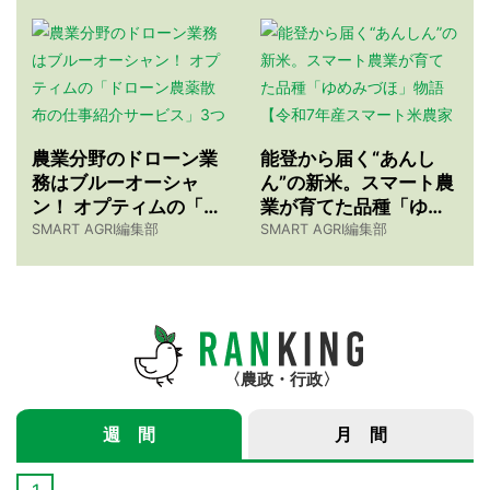
農業分野のドローン業
能登から届く“あんし
務はブルーオーシャ
ん”の新米。スマート農
ン！ オプティムの「ド
業が育てた品種「ゆめ
ローン農薬散布の仕事
みづほ」物語 【令和7
SMART AGRI編集部
SMART AGRI編集部
紹介サービス」3つのメ
年産スマート米農家 株
リット
式会社ゆめうらら・裏
さんインタビュー】
農政・行政
週 間
月 間