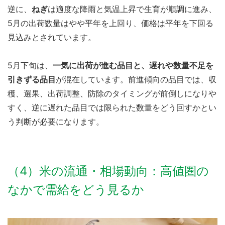
逆に、
ねぎ
は適度な降雨と気温上昇で生育が順調に進み、
5月の出荷数量はやや平年を上回り、価格は平年を下回る
見込みとされています。
5月下旬は、
一気に出荷が進む品目と、遅れや数量不足を
引きずる品目
が混在しています。前進傾向の品目では、収
穫、選果、出荷調整、防除のタイミングが前倒しになりや
すく、逆に遅れた品目では限られた数量をどう回すかとい
う判断が必要になります。
（4）米の流通・相場動向：高値圏の
なかで需給をどう見るか