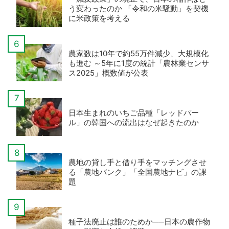
う変わったのか 「令和の米騒動」を契機
に米政策を考える
農家数は10年で約55万件減少、大規模化
も進む ～5年に1度の統計「農林業センサ
ス2025」概数値が公表
日本生まれのいちご品種「レッドパー
ル」の韓国への流出はなぜ起きたのか
農地の貸し手と借り手をマッチングさせ
る「農地バンク」「全国農地ナビ」の課
題
種子法廃止は誰のためか──日本の農作物