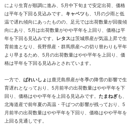
により生育が順調に進み、5月中下旬まで安定出荷、価格
は平年を下回る見込みです。
キャベツ
も、1月の少雨と低
温で遅れ傾向にあったものの、足元では出荷数量が回復傾
向にあり、5月は出荷数量がやや平年を上回り、価格は平
年を下回る見込みです。
レタス
は茨城県産が気温上昇で生
育前進となり、長野県産・群馬県産への切り替わりも平年
より早まるため、5月の出荷数量はやや平年を上回り、価
格は平年を下回る見込みとされています。
一方で、
ばれいしょ
は鹿児島県産が冬季の降雪の影響で生
育遅れとなっており、5月前半の出荷数量はやや平年を下
回り、価格はやや平年を上回る見込みです。
たまねぎ
も、
北海道産で前年夏の高温・干ばつの影響が残っており、5
月前半の出荷数量はやや平年を下回り、価格はやや平年を
上回る見通しです。