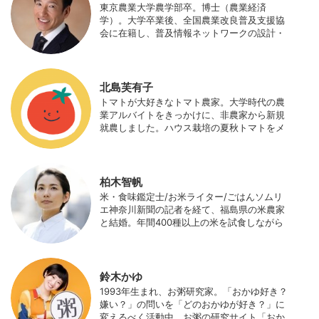
東京農業大学農学部卒。博士（農業経済
学）。大学卒業後、全国農業改良普及支援協
会に在籍し、普及情報ネットワークの設計・
運営、月刊誌「技術と普及」の編集などを担
当（元情報部長）。2011年に株式会社日本農
業サポート研究所を創業し、海外のICT利用
の実証試験や農産物輸出などに関わった。主
北島芙有子
にスマート農業の実証試験やコンサルなどに
トマトが大好きなトマト農家。大学時代の農
携わっている。 HP：http://www.ijas.co.jp/
業アルバイトをきっかけに、非農家から新規
就農しました。ハウス栽培の夏秋トマトをメ
インに、季節の野菜を栽培しています。最近
はWeb関連の仕事も始め、半農半Xの生活。
柏木智帆
米・食味鑑定士/お米ライター/ごはんソムリ
エ神奈川新聞の記者を経て、福島県の米農家
と結婚。年間400種以上の米を試食しながら
「お米の消費アップ」をライフワークに、執
筆やイベント、講演活動など、お米の魅力を
伝える活動を行っている。また、4歳の娘の
食事やお弁当づくりを通して、食育にも目を
鈴木かゆ
向けている。プロフィール写真 ©杉山晃造
1993年生まれ、お粥研究家。「おかゆ好き？
嫌い？」の問いを「どのおかゆが好き？」に
変えるべく活動中。お粥の研究サイト「おか