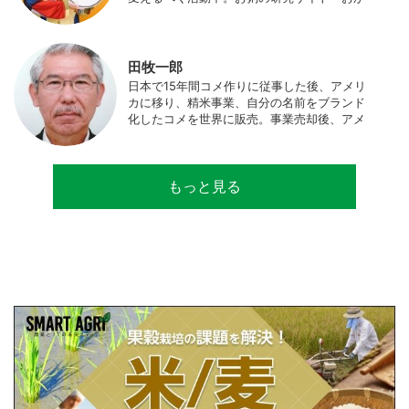
ゆワールド.com」運営。各種SNS、メディア
にてお粥レシピ/レポ/歴史/文化などを発信
中。JAPAN MENSA会員。
田牧一郎
日本で15年間コメ作りに従事した後、アメリ
カに移り、精米事業、自分の名前をブランド
化したコメを世界に販売。事業売却後、アメ
リカのコメ農家となる。同時に、種子会社・
精米会社・流通業者に、生産・精米技術コン
サルティングとして関わり、企業などの依頼
もっと見る
で世界12カ国の良質米生産可能産地を訪問調
査。現在は、「田牧ファームスジャパン」を
設立し、直接播種やIoTを用いた稲作の実践や
研究・開発を行っている。