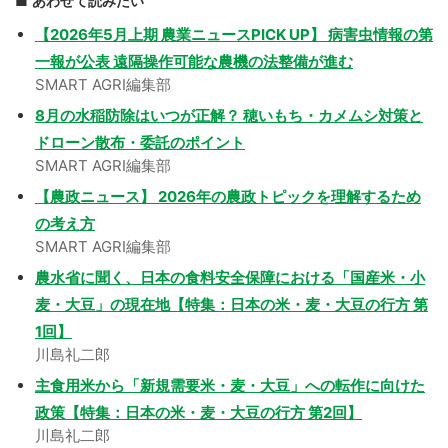
あわせて読みたい
【2026年5月上期 農業ニュースPICK UP】 病害虫情報の第
一報が公表 遠隔操作可能な農機の法整備が進む
SMART AGRI編集部
8月の水稲防除はいつが正解？ 穂いもち・カメムシ対策と
ドローン散布・委託のポイント
SMART AGRI編集部
【農政ニュース】 2026年の農政トピックを理解するため
の考え方
SMART AGRI編集部
農水省に聞く、日本の食料安全保障における「国産米・小
麦・大豆」の現在地【特集：日本の米・麦・大豆の行方 第
1回】
川島礼二郎
主食用米から「新規需要米・麦・大豆」への転作に向けた
政策【特集：日本の米・麦・大豆の行方 第2回】
川島礼二郎