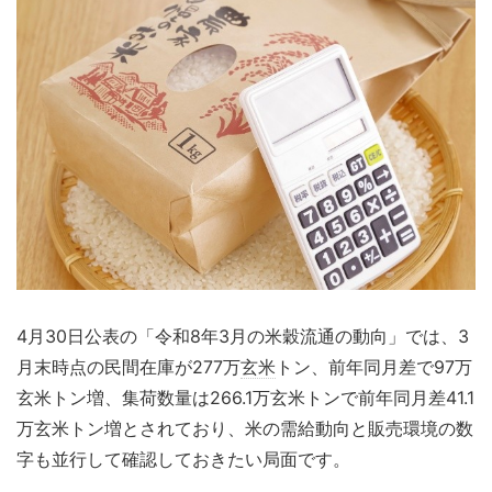
4月30日公表の「令和8年3月の米穀流通の動向」では、3
月末時点の民間在庫が277万
玄米
トン、前年同月差で97万
玄米トン増、集荷数量は266.1万玄米トンで前年同月差41.1
万玄米トン増とされており、米の需給動向と販売環境の数
字も並行して確認しておきたい局面です。