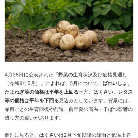
4月28日に公表された「野菜の生育状況及び価格見通し
（令和8年5月）」によれば、5月について、
ばれいしょ、
たまねぎ等の価格は平年を上回る
一方、
はくさい、レタス
等の価格は平年を下回る
見込みとしています。背景には、
品目ごとの生育回復や前進、前年夏の高温・干ばつ影響の
残り方の違いがあります。
個別に見ると、
はくさい
は2月下旬以降の降雨と気温上昇