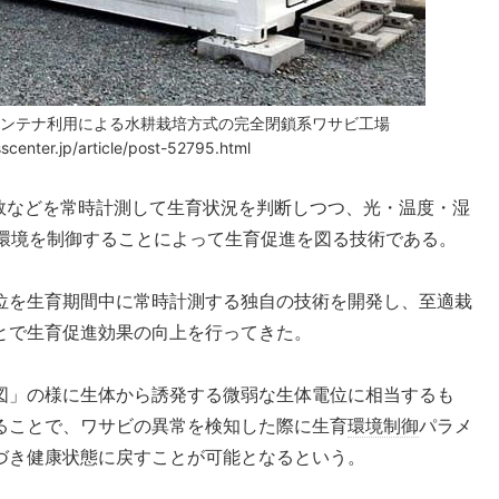
コンテナ利用による水耕栽培方式の完全閉鎖系ワサビ工場
enter.jp/article/post-52795.html
数などを常時計測して生育状況を判断しつつ、光・温度・湿
培環境を制御することによって生育促進を図る技術である。
位を生育期間中に常時計測する独自の技術を開発し、至適栽
とで生育促進効果の向上を行ってきた。
図」の様に生体から誘発する微弱な生体電位に相当するも
ることで、ワサビの異常を検知した際に生育
環境制御
パラメ
づき健康状態に戻すことが可能となるという。