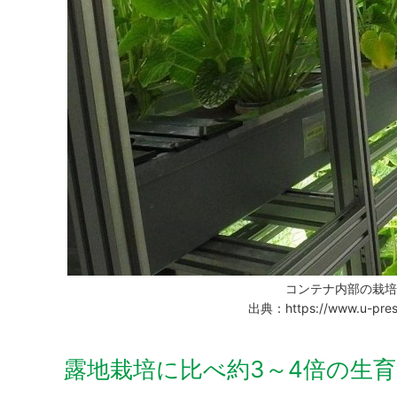
コンテナ内部の栽
出典：https://www.u-pressc
露地栽培に比べ約3～4倍の生