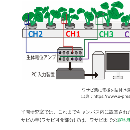
ワサビ葉に電極を貼付け微
出典：https://www.u-pressc
平間研究室では、これまでキャンパス内に設置され
サビの芋(ワサビ可食部分)では、ワサビ田での
露地