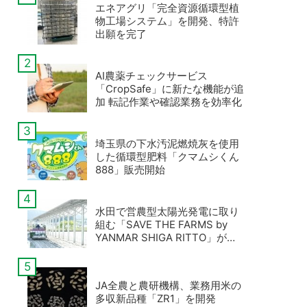
エネアグリ「完全資源循環型植
物工場システム」を開発、特許
出願を完了
AI農薬チェックサービス
「CropSafe」に新たな機能が追
加 転記作業や確認業務を効率化
埼玉県の下水汚泥燃焼灰を使用
した循環型肥料「クマムシくん
888」販売開始
水田で営農型太陽光発電に取り
組む「SAVE THE FARMS by
YANMAR SHIGA RITTO」が滋
賀県に開所
JA全農と農研機構、業務用米の
多収新品種「ZR1」を開発