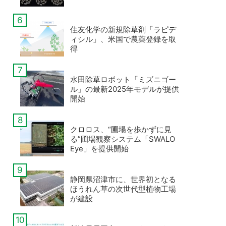
住友化学の新規除草剤「ラピデ
ィシル」、米国で農薬登録を取
得
水田除草ロボット「ミズニゴー
ル」の最新2025年モデルが提供
開始
クロロス、“圃場を歩かずに見
る”圃場観察システム「SWALO
Eye」を提供開始
静岡県沼津市に、世界初となる
ほうれん草の次世代型植物工場
が建設