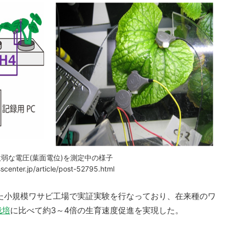
弱な電圧(葉面電位)を測定中の様子
enter.jp/article/post-52795.html
た小規模ワサビ工場で実証実験を行なっており、在来種のワ
栽培
に比べて約3～4倍の生育速度促進を実現した。