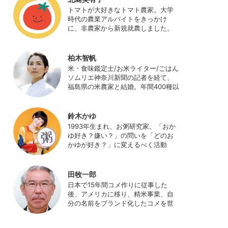
日本農業サポート研究所を創業し、
トマトが大好きなトマト農家。大学
海外のICT利用の実証試験や農産物輸
時代の農業アルバイトをきっかけ
出などに関わった。主にスマート農
に、非農家から新規就農しました。
業の実証試験やコンサルなどに携わ
ハウス栽培の夏秋トマトをメイン
っている。 HP：
に、季節の野菜を栽培しています。
http://www.ijas.co.jp/
最近はWeb関連の仕事も始め、半農
柏木智帆
半Xの生活。
米・食味鑑定士/お米ライター/ごはん
ソムリエ神奈川新聞の記者を経て、
福島県の米農家と結婚。年間400種以
上の米を試食しながら「お米の消費
アップ」をライフワークに、執筆や
イベント、講演活動など、お米の魅
鈴木かゆ
力を伝える活動を行っている。ま
1993年生まれ、お粥研究家。「おか
た、4歳の娘の食事やお弁当づくりを
ゆ好き？嫌い？」の問いを「どのお
通して、食育にも目を向けている。
かゆが好き？」に変えるべく活動
プロフィール写真 ©杉山晃造
中。お粥の研究サイト「おかゆワー
ルド.com」運営。各種SNS、メディ
アにてお粥レシピ/レポ/歴史/文化な
田牧一郎
どを発信中。JAPAN MENSA会員。
日本で15年間コメ作りに従事した
後、アメリカに移り、精米事業、自
分の名前をブランド化したコメを世
界に販売。事業売却後、アメリカの
コメ農家となる。同時に、種子会