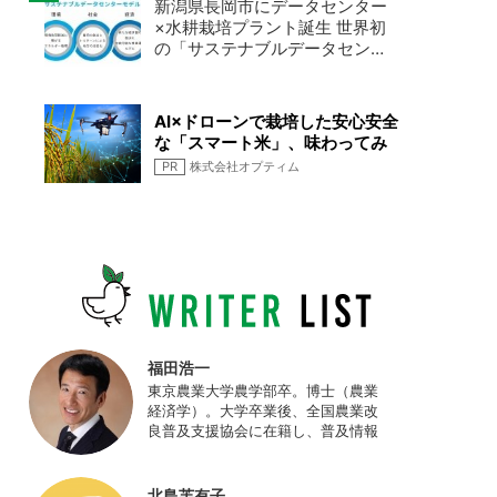
新潟県長岡市にデータセンター
×水耕栽培プラント誕生 世界初
の「サステナブルデータセンタ
ーモデル」を実現
AI×ドローンで栽培した安心安全
な「スマート米」、味わってみ
ませんか
PR
株式会社オプティム
福田浩一
東京農業大学農学部卒。博士（農業
経済学）。大学卒業後、全国農業改
良普及支援協会に在籍し、普及情報
ネットワークの設計・運営、月刊誌
「技術と普及」の編集などを担当
（元情報部長）。2011年に株式会社
北島芙有子