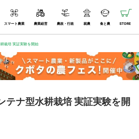
スマート農業
農業経営
農政・行政
就農
食と農
STORE
耕栽培 実証実験を開始
ンテナ型水耕栽培 実証実験を開