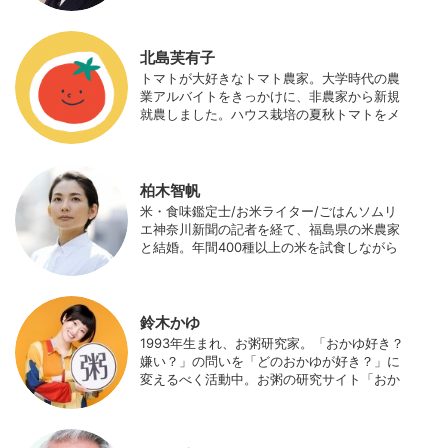
当（元情報部長）。2011年に株式会社日本農
業サポート研究所を創業し、海外のICT利用
の実証試験や農産物輸出などに関わった。主
北島芙有子
にスマート農業の実証試験やコンサルなどに
トマトが大好きなトマト農家。大学時代の農
携わっている。 HP：http://www.ijas.co.jp/
業アルバイトをきっかけに、非農家から新規
就農しました。ハウス栽培の夏秋トマトをメ
インに、季節の野菜を栽培しています。最近
はWeb関連の仕事も始め、半農半Xの生活。
柏木智帆
米・食味鑑定士/お米ライター/ごはんソムリ
エ神奈川新聞の記者を経て、福島県の米農家
と結婚。年間400種以上の米を試食しながら
「お米の消費アップ」をライフワークに、執
筆やイベント、講演活動など、お米の魅力を
伝える活動を行っている。また、4歳の娘の
食事やお弁当づくりを通して、食育にも目を
鈴木かゆ
向けている。プロフィール写真 ©杉山晃造
1993年生まれ、お粥研究家。「おかゆ好き？
嫌い？」の問いを「どのおかゆが好き？」に
変えるべく活動中。お粥の研究サイト「おか
ゆワールド.com」運営。各種SNS、メディア
にてお粥レシピ/レポ/歴史/文化などを発信
中。JAPAN MENSA会員。