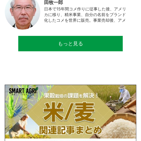
田牧一郎
日本で15年間コメ作りに従事した後、アメリ
カに移り、精米事業、自分の名前をブランド
化したコメを世界に販売。事業売却後、アメ
リカのコメ農家となる。同時に、種子会社・
精米会社・流通業者に、生産・精米技術コン
サルティングとして関わり、企業などの依頼
もっと見る
で世界12カ国の良質米生産可能産地を訪問調
査。現在は、「田牧ファームスジャパン」を
設立し、直接播種やIoTを用いた稲作の実践や
研究・開発を行っている。