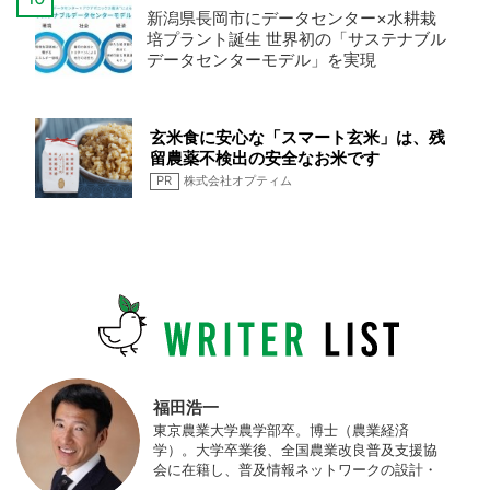
新潟県長岡市にデータセンター×水耕栽
培プラント誕生 世界初の「サステナブル
データセンターモデル」を実現
玄米食に安心な「スマート玄米」は、残
留農薬不検出の安全なお米です
PR
株式会社オプティム
福田浩一
東京農業大学農学部卒。博士（農業経済
学）。大学卒業後、全国農業改良普及支援協
会に在籍し、普及情報ネットワークの設計・
運営、月刊誌「技術と普及」の編集などを担