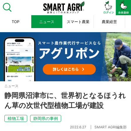
TOP
ニュース
スマート農業
農業経営
ニュース
静岡県沼津市に、世界初となるほうれ
ん草の次世代型植物工場が建設
植物工場
静岡県の事例
2022.6.27
SMART AGRI編集部