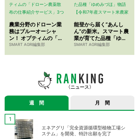
農業分野のドローン業
能登から届く“あんし
務はブルーオーシャ
ん”の新米。スマート農
ン！ オプティムの「ド
業が育てた品種「ゆめ
ローン農薬散布の仕事
みづほ」物語 【令和7
SMART AGRI編集部
SMART AGRI編集部
紹介サービス」3つのメ
年産スマート米農家 株
リット
式会社ゆめうらら・裏
さんインタビュー】
ニュース
週 間
月 間
エネアグリ「完全資源循環型植物工場シ
ステム」を開発、特許出願を完了