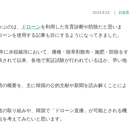
2024.8.23
石坂晃
かぶのは、
ドローン
を利用した生育診断や
防除
だと思いま
ローンを使用する記事も目にするようになってきました。
8年に水稲栽培において、播種・除草剤散布・
施肥
・防除をす
表されて以来、各地で実証試験が行われているほか、早い地
培の概要を、主に韓国の公的文献や新聞を読み解くことによ
道の取り組みや、韓国で「ドローン直播」が可能とされる機
点を考えてみたいと思います。