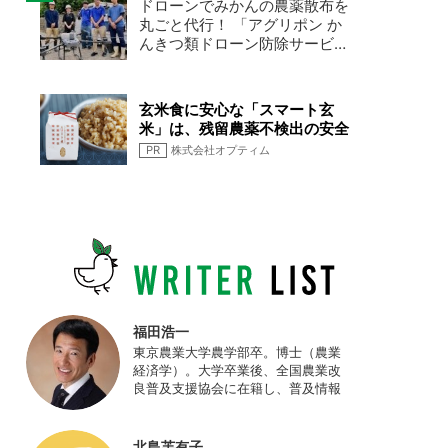
ドローンでみかんの農薬散布を
丸ごと代行！ 「アグリポン か
んきつ類ドローン防除サービ
ス」現場密着レポート
玄米食に安心な「スマート玄
米」は、残留農薬不検出の安全
なお米です
PR
株式会社オプティム
福田浩一
東京農業大学農学部卒。博士（農業
経済学）。大学卒業後、全国農業改
良普及支援協会に在籍し、普及情報
ネットワークの設計・運営、月刊誌
「技術と普及」の編集などを担当
（元情報部長）。2011年に株式会社
北島芙有子