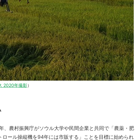
 2020年撮影
）
い
2年、農村振興庁がソウル大学や民間企業と共同で「農薬・肥
トロール操縦機を94年には市販する」ことを目標に始められ