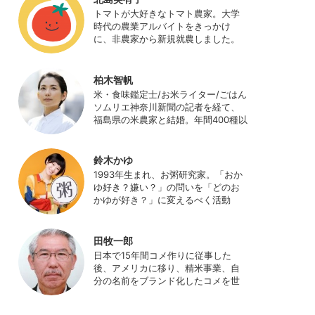
日本農業サポート研究所を創業し、
トマトが大好きなトマト農家。大学
海外のICT利用の実証試験や農産物輸
時代の農業アルバイトをきっかけ
出などに関わった。主にスマート農
に、非農家から新規就農しました。
業の実証試験やコンサルなどに携わ
ハウス栽培の夏秋トマトをメイン
っている。 HP：
に、季節の野菜を栽培しています。
http://www.ijas.co.jp/
最近はWeb関連の仕事も始め、半農
柏木智帆
半Xの生活。
米・食味鑑定士/お米ライター/ごはん
ソムリエ神奈川新聞の記者を経て、
福島県の米農家と結婚。年間400種以
上の米を試食しながら「お米の消費
アップ」をライフワークに、執筆や
イベント、講演活動など、お米の魅
鈴木かゆ
力を伝える活動を行っている。ま
1993年生まれ、お粥研究家。「おか
た、4歳の娘の食事やお弁当づくりを
ゆ好き？嫌い？」の問いを「どのお
通して、食育にも目を向けている。
かゆが好き？」に変えるべく活動
プロフィール写真 ©杉山晃造
中。お粥の研究サイト「おかゆワー
ルド.com」運営。各種SNS、メディ
アにてお粥レシピ/レポ/歴史/文化な
田牧一郎
どを発信中。JAPAN MENSA会員。
日本で15年間コメ作りに従事した
後、アメリカに移り、精米事業、自
分の名前をブランド化したコメを世
界に販売。事業売却後、アメリカの
コメ農家となる。同時に、種子会