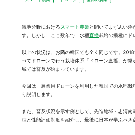
露地分野における
スマート農業
と聞いてまず思い浮
す。しかし、ここ数年で、水稲
直播
栽培の播種にド
以上の状況は、お隣の韓国でも全く同じです。201
べてドローンで行う栽培体系「ドローン直播」が発
域では普及が始まっています。
今回は、農業用ドローンを利用した韓国での水稲栽
り説明します。
また、普及状況を示す例として、先進地域・忠清南
種と性能評価
制度
を紹介し、最後に日本が学ぶべき