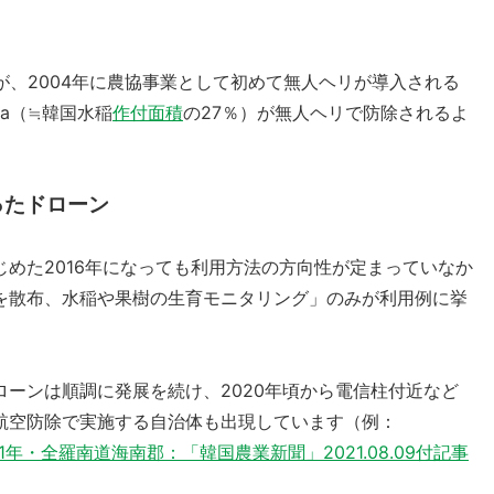
が、2004年に農協事業として初めて無人ヘリが導入される
万ha（≒韓国水稲
作付面積
の27％）が無人ヘリで防除されるよ
ったドローン
めた2016年になっても利用方法の方向性が定まっていなか
を散布、水稲や果樹の生育モニタリング」のみが利用例に挙
ーンは順調に発展を続け、2020年頃から電信柱付近など
航空防除で実施する自治体も出現しています（例：
21年・全羅南道海南郡：「韓国農業新聞」2021.08.09付記事