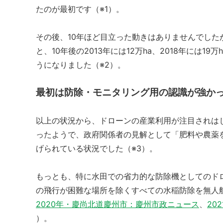
たのが最初です（※1）。
その後、10年ほど目立った動きはありませんでした
と、10年後の2013年には12万ha、2018年には19
うになりました（※2）。
最初は防除・モニタリング用の認識が強か
以上の状況から、ドローンの産業利用が注目されはじ
ったようで、政府関係者の見解として「肥料や農薬
げられている状況でした（※3）。
もっとも、特に水田での省力的な防除機としてのドロ
の飛行が困難な場所を除くすべての水稲防除を無人
2020年・慶尚北道慶州市：慶州市政ニュース
、
20
）。