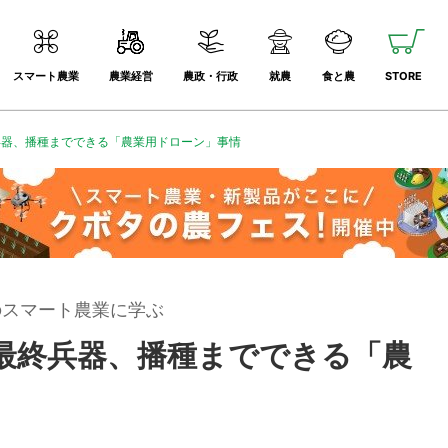
スマート農業
農業経営
農政・行政
就農
食と農
STORE
兵器、播種までできる「農業用ドローン」事情
のスマート農業に学ぶ
最終兵器、播種までできる「農