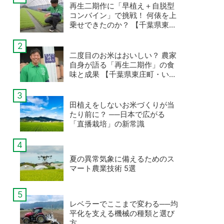
再生二期作に「早植え＋自脱型
コンバイン」で挑戦！ 何俵を上
乗せできたのか？ 【千葉県東庄
町・いなさくたかやすの事例・
後編】
二度目のお米はおいしい？ 農家
自身が語る「再生二期作」の食
味と成果 【千葉県東庄町・いな
さくたかやすの事例・前編】
田植えをしないお米づくりが当
たり前に？ ──日本で広がる
「直播栽培」の新常識
夏の異常気象に備えるためのス
マート農業技術 5選
レベラーでここまで変わる──均
平化を支える機械の種類と選び
方