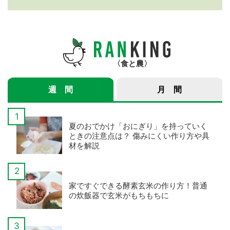
紹介サービス」3つのメ
年産スマート米農家 株
リット
式会社ゆめうらら・裏
さんインタビュー】
食と農
週 間
月 間
夏のおでかけ「おにぎり」を持っていく
ときの注意点は？ 傷みにくい作り方や具
材を解説
家ですぐできる酵素玄米の作り方！普通
の炊飯器で玄米がもちもちに