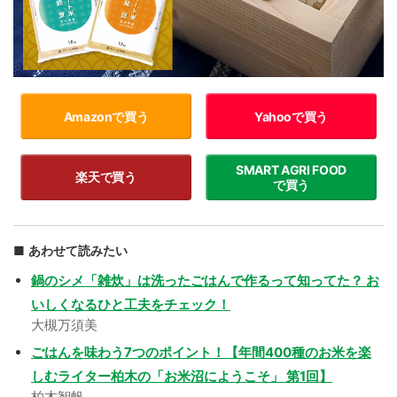
Amazonで買う
Yahooで買う
SMART AGRI FOOD
楽天で買う
で買う
あわせて読みたい
鍋のシメ「雑炊」は洗ったごはんで作るって知ってた？ お
いしくなるひと工夫をチェック！
大槻万須美
ごはんを味わう7つのポイント！【年間400種のお米を楽
しむライター柏木の「お米沼にようこそ」 第1回】
柏木智帆