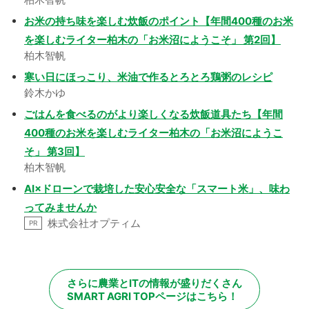
お米の持ち味を楽しむ炊飯のポイント【年間400種のお米
を楽しむライター柏木の「お米沼にようこそ」 第2回】
柏木智帆
寒い日にほっこり、米油で作るとろとろ鶏粥のレシピ
鈴木かゆ
ごはんを食べるのがより楽しくなる炊飯道具たち【年間
400種のお米を楽しむライター柏木の「お米沼にようこ
そ」 第3回】
柏木智帆
AI×ドローンで栽培した安心安全な「スマート米」、味わ
ってみませんか
株式会社オプティム
PR
さらに農業とITの情報が盛りだくさん
SMART AGRI TOPページはこちら！