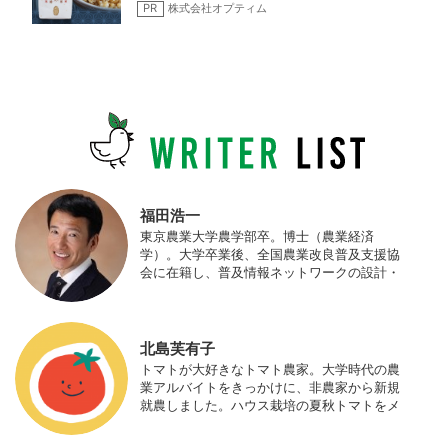
PR
株式会社オプティム
福田浩一
東京農業大学農学部卒。博士（農業経済
学）。大学卒業後、全国農業改良普及支援協
会に在籍し、普及情報ネットワークの設計・
運営、月刊誌「技術と普及」の編集などを担
当（元情報部長）。2011年に株式会社日本農
業サポート研究所を創業し、海外のICT利用
の実証試験や農産物輸出などに関わった。主
北島芙有子
にスマート農業の実証試験やコンサルなどに
トマトが大好きなトマト農家。大学時代の農
携わっている。 HP：http://www.ijas.co.jp/
業アルバイトをきっかけに、非農家から新規
就農しました。ハウス栽培の夏秋トマトをメ
インに、季節の野菜を栽培しています。最近
はWeb関連の仕事も始め、半農半Xの生活。