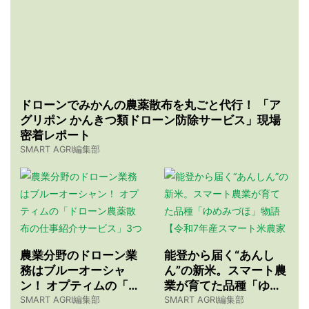
ドローンでみかんの農薬散布を丸ごと代行！ 「ア
グリポン かんきつ類ドローン防除サービス」現場
密着レポート
SMART AGRI編集部
農業分野のドローン業
能登から届く“あんし
務はブルーオーシャ
ん”の新米。スマート農
ン！ オプティムの「ド
業が育てた品種「ゆめ
ローン農薬散布の仕事
みづほ」物語 【令和7
SMART AGRI編集部
SMART AGRI編集部