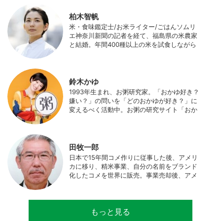
柏木智帆
米・食味鑑定士/お米ライター/ごはんソムリ
エ神奈川新聞の記者を経て、福島県の米農家
と結婚。年間400種以上の米を試食しながら
「お米の消費アップ」をライフワークに、執
筆やイベント、講演活動など、お米の魅力を
伝える活動を行っている。また、4歳の娘の
食事やお弁当づくりを通して、食育にも目を
鈴木かゆ
向けている。プロフィール写真 ©杉山晃造
1993年生まれ、お粥研究家。「おかゆ好き？
嫌い？」の問いを「どのおかゆが好き？」に
変えるべく活動中。お粥の研究サイト「おか
ゆワールド.com」運営。各種SNS、メディア
にてお粥レシピ/レポ/歴史/文化などを発信
中。JAPAN MENSA会員。
田牧一郎
日本で15年間コメ作りに従事した後、アメリ
カに移り、精米事業、自分の名前をブランド
化したコメを世界に販売。事業売却後、アメ
リカのコメ農家となる。同時に、種子会社・
精米会社・流通業者に、生産・精米技術コン
サルティングとして関わり、企業などの依頼
もっと見る
で世界12カ国の良質米生産可能産地を訪問調
査。現在は、「田牧ファームスジャパン」を