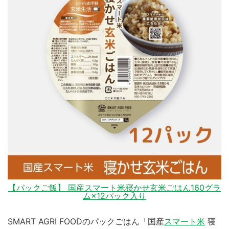
【パックご飯】 国産スマート米寝かせ玄米ごはん160グラ
ム×12パック入り
SMART AGRI FOODのパックごはん「国産
スマート米
寝