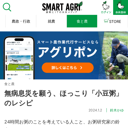
農政・行政
就農
食と農
STORE
食と農
無病息災を願う、ほっこり「小豆粥」
のレシピ
2024.1.2
鈴木かゆ
24時間お粥のことを考えている人こと、お粥研究家の鈴