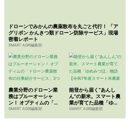
ドローンでみかんの農薬散布を丸ごと代行！ 「ア
グリポン かんきつ類ドローン防除サービス」現場
密着レポート
SMART AGRI編集部
農業分野のドローン業
能登から届く“あんし
務はブルーオーシャ
ん”の新米。スマート農
ン！ オプティムの「ド
業が育てた品種「ゆめ
ローン農薬散布の仕事
みづほ」物語 【令和7
SMART AGRI編集部
SMART AGRI編集部
紹介サービス」3つのメ
年産スマート米農家 株
リット
式会社ゆめうらら・裏
さんインタビュー】