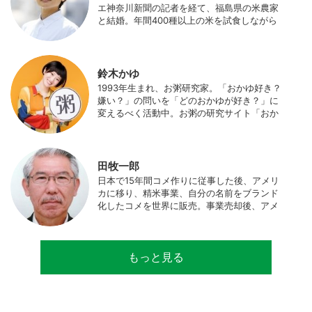
エ神奈川新聞の記者を経て、福島県の米農家
と結婚。年間400種以上の米を試食しながら
「お米の消費アップ」をライフワークに、執
筆やイベント、講演活動など、お米の魅力を
伝える活動を行っている。また、4歳の娘の
食事やお弁当づくりを通して、食育にも目を
鈴木かゆ
向けている。プロフィール写真 ©杉山晃造
1993年生まれ、お粥研究家。「おかゆ好き？
嫌い？」の問いを「どのおかゆが好き？」に
変えるべく活動中。お粥の研究サイト「おか
ゆワールド.com」運営。各種SNS、メディア
にてお粥レシピ/レポ/歴史/文化などを発信
中。JAPAN MENSA会員。
田牧一郎
日本で15年間コメ作りに従事した後、アメリ
カに移り、精米事業、自分の名前をブランド
化したコメを世界に販売。事業売却後、アメ
リカのコメ農家となる。同時に、種子会社・
精米会社・流通業者に、生産・精米技術コン
サルティングとして関わり、企業などの依頼
もっと見る
で世界12カ国の良質米生産可能産地を訪問調
査。現在は、「田牧ファームスジャパン」を
設立し、直接播種やIoTを用いた稲作の実践や
研究・開発を行っている。