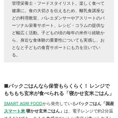
管理栄養士・フードスタイリスト。楽しく食べて
健康に。食の大切さを伝えるため、離乳食講座な
どの料理教室、バレエダンサーやアスリートのパ
ーソナル栄養サポート、レシピ・
コラム
の提供な
ど幅広く活動。子どもの頃の毎年の米作り経験か
ら、身近な食体験の重要性についても実感し、お
となと子どもの
食育
サポートにも力を注いでい
る。
■パックごはんなら保管もらくらく！ レンジで
もちもち玄米が食べられる「寝かせ玄米ごはん」
SMART AGRI FOOD
から発売している
パックごはん「国産
スマート米
寝かせ玄米ごはん」
は、電子レンジで約2分温