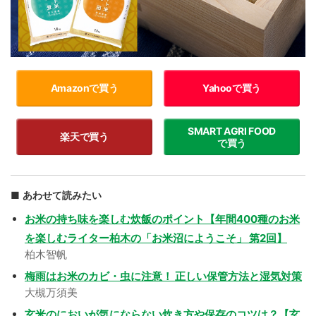
Amazonで買う
Yahooで買う
SMART AGRI FOOD
楽天で買う
で買う
あわせて読みたい
お米の持ち味を楽しむ炊飯のポイント【年間400種のお米
を楽しむライター柏木の「お米沼にようこそ」 第2回】
柏木智帆
梅雨はお米のカビ・虫に注意！ 正しい保管方法と湿気対策
大槻万須美
玄米のにおいが気にならない炊き方や保存のコツは？【玄