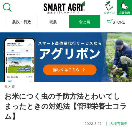
農政・行政
就農
食と農
STORE
食と農
お米につく虫の予防方法とわいてし
まったときの対処法【管理栄養士コラ
ム】
2023.3.27
大槻万須美