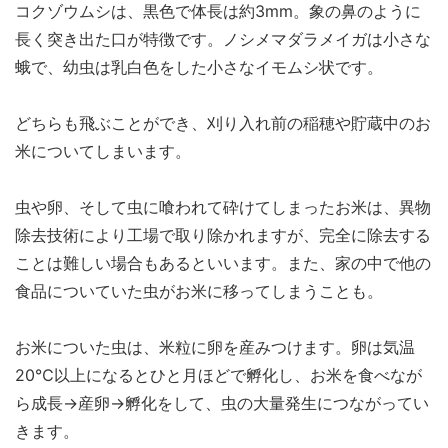
コクゾウムシは、黒色で体長は約3mm。象の鼻のように
長く突き出た口が特徴です。ノシメマダラメイガは小さな
蛾で、幼虫は乳白色をした小さなイモムシ状です。
どちらも飛ぶことができ、刈り入れ前の稲穂や貯蔵中のお
米についてしまいます。
虫や卵、そして虫に喰われて砕けてしまったお米は、異物
除去技術により工場で取り除かれますが、完全に除去する
ことは難しい場合もあるといいます。また、家の中で他の
食品についていた虫がお米に移ってしまうことも。
お米についた虫は、米粒に卵を産みつけます。卵は気温
20℃以上になるとひと月ほどで孵化し、お米を食べなが
ら成長→産卵→孵化をして、虫の大量発生につながってい
きます。