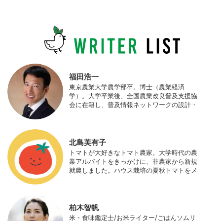
福田浩一
東京農業大学農学部卒。博士（農業経済
学）。大学卒業後、全国農業改良普及支援協
会に在籍し、普及情報ネットワークの設計・
運営、月刊誌「技術と普及」の編集などを担
当（元情報部長）。2011年に株式会社日本農
業サポート研究所を創業し、海外のICT利用
の実証試験や農産物輸出などに関わった。主
北島芙有子
にスマート農業の実証試験やコンサルなどに
トマトが大好きなトマト農家。大学時代の農
携わっている。 HP：http://www.ijas.co.jp/
業アルバイトをきっかけに、非農家から新規
就農しました。ハウス栽培の夏秋トマトをメ
インに、季節の野菜を栽培しています。最近
はWeb関連の仕事も始め、半農半Xの生活。
柏木智帆
米・食味鑑定士/お米ライター/ごはんソムリ