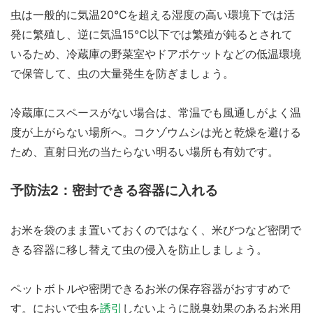
虫は一般的に気温20℃を超える湿度の高い環境下では活
発に繁殖し、逆に気温15℃以下では繁殖が鈍るとされて
いるため、冷蔵庫の野菜室やドアポケットなどの低温環境
で保管して、虫の大量発生を防ぎましょう。
冷蔵庫にスペースがない場合は、常温でも風通しがよく温
度が上がらない場所へ。コクゾウムシは光と乾燥を避ける
ため、直射日光の当たらない明るい場所も有効です。
予防法2：密封できる容器に入れる
お米を袋のまま置いておくのではなく、米びつなど密閉で
きる容器に移し替えて虫の侵入を防止しましょう。
ペットボトルや密閉できるお米の保存容器がおすすめで
す。においで虫を
誘引
しないように脱臭効果のあるお米用