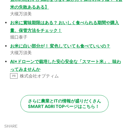
米の失敗あるある】
大槻万須美
お米に賞味期限はある？ おいしく食べられる期間や購入
量、保管方法をチェック！
堀口泰子
お米に白い部分が！ 変色していても食べていいの？
大槻万須美
AI×ドローンで栽培した安心安全な「スマート米」、味わ
ってみませんか
株式会社オプティム
PR
さらに農業とITの情報が盛りだくさん
SMART AGRI TOPページはこちら！
SHARE