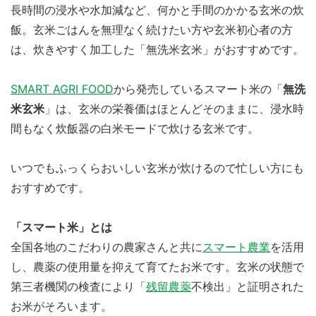
長時間の浸水や水加減など、何かと手間のかかる玄米の炊
飯。玄米ごはんを無理なく続けたい方や玄米初心者の方
は、炊きやすく加工した「無洗米玄米」がおすすめです。
SMART AGRI FOOD
から発売しているスマート米の「
無洗
米玄米
」は、玄米の栄養価はほとんどそのままに、浸水時
間もなく炊飯器の白米モードで炊ける玄米です。
いつでもふっくらおいしい玄米が炊けるので忙しい方にも
おすすめです。
「スマート米」とは
全国各地のこだわりの農家さんと共に
スマート農業
を活用
し、農薬の使用量を抑えて育てたお米です。玄米の状態で
第三者機関の検査により「
残留農薬
不検出」と証明された
お米がそろいます。