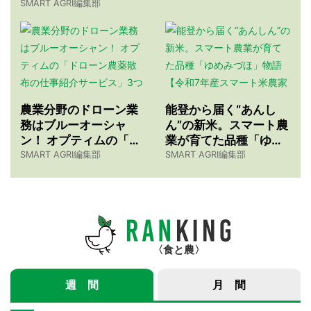
SMART AGRI編集部
農業分野のドローン業
能登から届く“あんし
務はブルーオーシャ
ん”の新米。スマート農
ン！ オプティムの「ド
業が育てた品種「ゆめ
ローン農薬散布の仕事
みづほ」物語 【令和7
SMART AGRI編集部
SMART AGRI編集部
紹介サービス」3つのメ
年産スマート米農家 株
リット
式会社ゆめうらら・裏
さんインタビュー】
食と農
週 間
月 間