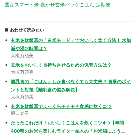
国産スマート米 寝かせ玄米パックごはん 定期便
あわせて読みたい
玄米を炊飯器の「白米モード」でおいしく炊く方法！ 水加
減や浸水時間は？
大槻万須美
玄米をおいしく長持ちさせるための保管方法は？
大槻万須美
離乳食の「ごはん」しか食べなくても大丈夫？ 食事のポイ
ントと対策【離乳食の悩み解決】
大槻万須美
玄米を炊飯器でふっくらモチモチ食感に炊くコツ
堀口泰子
たったこれだけ！おいしくごはんを炊くコツ4つ【年間
400種のお米を楽しむライター柏木の「お米沼にようこ