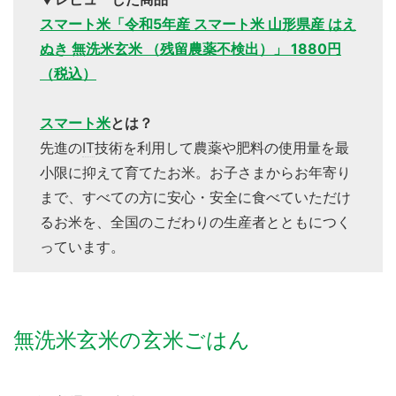
スマート米「令和5年産 スマート米 山形県産 はえ
ぬき 無洗米玄米 （残留農薬不検出）」 1880円
（税込）
スマート米
とは？
先進の
IT
技術を利用して農薬や肥料の使用量を最
小限に抑えて育てたお米。お子さまからお年寄り
まで、すべての方に安心・安全に食べていただけ
るお米を、全国のこだわりの生産者とともにつく
っています。
無洗米玄米の玄米ごはん