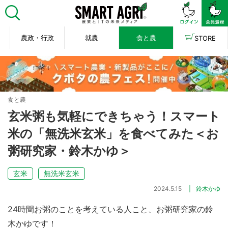
農政・行政
就農
食と農
STORE
食と農
玄米粥も気軽にできちゃう！スマート
米の「無洗米玄米」を食べてみた＜お
粥研究家・鈴木かゆ＞
玄米
無洗米玄米
2024.5.15
鈴木かゆ
24時間お粥のことを考えている人こと、お粥研究家の鈴
木かゆです！