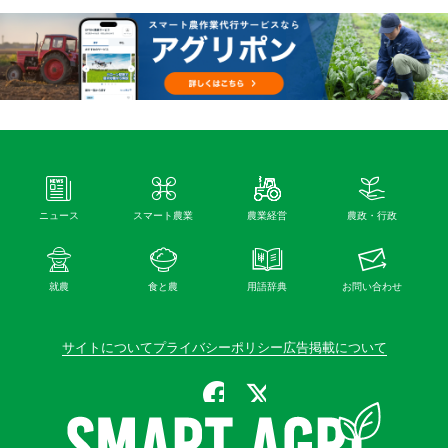
ニュース
スマート農業
農業経営
農政・行政
就農
食と農
用語辞典
お問い合わせ
サイトについて
プライバシーポリシー
広告掲載について
公式Facebook
公式X（旧Twitter）