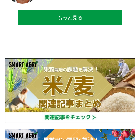
リカのコメ農家となる。同時に、種子会社・
精米会社・流通業者に、生産・精米技術コン
サルティングとして関わり、企業などの依頼
もっと見る
で世界12カ国の良質米生産可能産地を訪問調
査。現在は、「田牧ファームスジャパン」を
設立し、直接播種やIoTを用いた稲作の実践や
研究・開発を行っている。