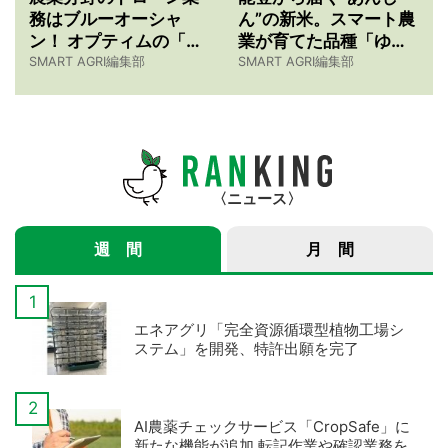
務はブルーオーシャ
ん”の新米。スマート農
ン！ オプティムの「ド
業が育てた品種「ゆめ
ローン農薬散布の仕事
みづほ」物語 【令和7
SMART AGRI編集部
SMART AGRI編集部
紹介サービス」3つのメ
年産スマート米農家 株
リット
式会社ゆめうらら・裏
さんインタビュー】
ニュース
週 間
月 間
エネアグリ「完全資源循環型植物工場シ
ステム」を開発、特許出願を完了
AI農薬チェックサービス「CropSafe」に
新たな機能が追加 転記作業や確認業務を