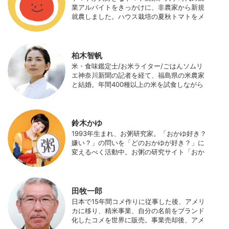
携わっている。 HP：http://www.ijas.co.jp/
業アルバイトをきっかけに、非農家から新規
就農しました。ハウス栽培の夏秋トマトをメ
インに、季節の野菜を栽培しています。最近
はWeb関連の仕事も始め、半農半Xの生活。
柏木智帆
米・食味鑑定士/お米ライター/ごはんソムリ
エ神奈川新聞の記者を経て、福島県の米農家
と結婚。年間400種以上の米を試食しながら
「お米の消費アップ」をライフワークに、執
筆やイベント、講演活動など、お米の魅力を
伝える活動を行っている。また、4歳の娘の
食事やお弁当づくりを通して、食育にも目を
鈴木かゆ
向けている。プロフィール写真 ©杉山晃造
1993年生まれ、お粥研究家。「おかゆ好き？
嫌い？」の問いを「どのおかゆが好き？」に
変えるべく活動中。お粥の研究サイト「おか
ゆワールド.com」運営。各種SNS、メディア
にてお粥レシピ/レポ/歴史/文化などを発信
中。JAPAN MENSA会員。
田牧一郎
日本で15年間コメ作りに従事した後、アメリ
カに移り、精米事業、自分の名前をブランド
化したコメを世界に販売。事業売却後、アメ