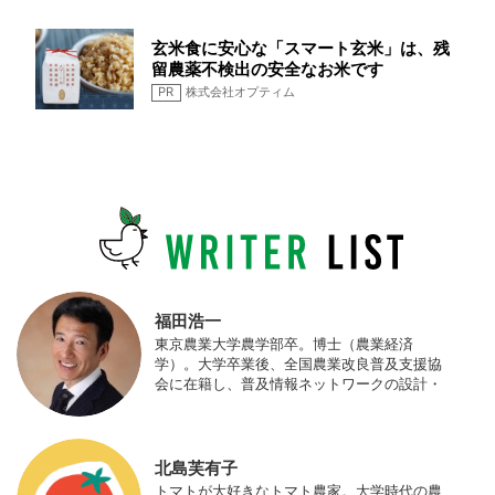
玄米食に安心な「スマート玄米」は、残
留農薬不検出の安全なお米です
PR
株式会社オプティム
福田浩一
東京農業大学農学部卒。博士（農業経済
学）。大学卒業後、全国農業改良普及支援協
会に在籍し、普及情報ネットワークの設計・
運営、月刊誌「技術と普及」の編集などを担
当（元情報部長）。2011年に株式会社日本農
業サポート研究所を創業し、海外のICT利用
の実証試験や農産物輸出などに関わった。主
北島芙有子
にスマート農業の実証試験やコンサルなどに
トマトが大好きなトマト農家。大学時代の農