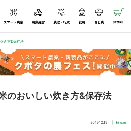
スマート農業
農業経営
農政・行政
就農
食と農
STORE
炊き方&保存法
米のおいしい炊き方&保存法
2019.12.19
秋元薫