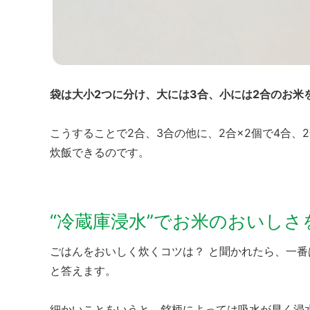
袋は大小2つに分け、大には3合、小には2合のお米
こうすることで2合、3合の他に、2合×2個で4合、
炊飯できるのです。
“冷蔵庫浸水”でお米のおいし
ごはんをおいしく炊くコツは？ と聞かれたら、一
と答えます。
細かいことをいうと、銘柄によっては吸水が早く浸