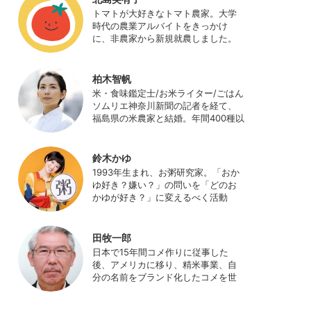
日本農業サポート研究所を創業し、
トマトが大好きなトマト農家。大学
海外のICT利用の実証試験や農産物輸
時代の農業アルバイトをきっかけ
出などに関わった。主にスマート農
に、非農家から新規就農しました。
業の実証試験やコンサルなどに携わ
ハウス栽培の夏秋トマトをメイン
っている。 HP：
に、季節の野菜を栽培しています。
http://www.ijas.co.jp/
最近はWeb関連の仕事も始め、半農
柏木智帆
半Xの生活。
米・食味鑑定士/お米ライター/ごはん
ソムリエ神奈川新聞の記者を経て、
福島県の米農家と結婚。年間400種以
上の米を試食しながら「お米の消費
アップ」をライフワークに、執筆や
イベント、講演活動など、お米の魅
鈴木かゆ
力を伝える活動を行っている。ま
1993年生まれ、お粥研究家。「おか
た、4歳の娘の食事やお弁当づくりを
ゆ好き？嫌い？」の問いを「どのお
通して、食育にも目を向けている。
かゆが好き？」に変えるべく活動
プロフィール写真 ©杉山晃造
中。お粥の研究サイト「おかゆワー
ルド.com」運営。各種SNS、メディ
アにてお粥レシピ/レポ/歴史/文化な
田牧一郎
どを発信中。JAPAN MENSA会員。
日本で15年間コメ作りに従事した
後、アメリカに移り、精米事業、自
分の名前をブランド化したコメを世
界に販売。事業売却後、アメリカの
コメ農家となる。同時に、種子会