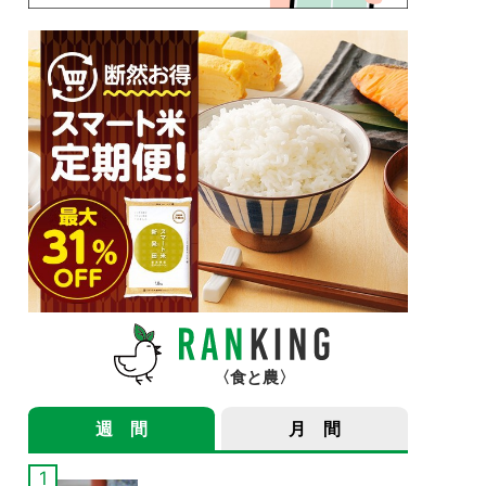
食と農
週 間
月 間