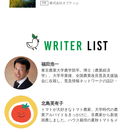
PR
株式会社オプティム
福田浩一
東京農業大学農学部卒。博士（農業経済
学）。大学卒業後、全国農業改良普及支援協
会に在籍し、普及情報ネットワークの設計・
運営、月刊誌「技術と普及」の編集などを担
当（元情報部長）。2011年に株式会社日本農
業サポート研究所を創業し、海外のICT利用
の実証試験や農産物輸出などに関わった。主
北島芙有子
にスマート農業の実証試験やコンサルなどに
トマトが大好きなトマト農家。大学時代の農
携わっている。 HP：http://www.ijas.co.jp/
業アルバイトをきっかけに、非農家から新規
就農しました。ハウス栽培の夏秋トマトをメ
インに、季節の野菜を栽培しています。最近
はWeb関連の仕事も始め、半農半Xの生活。