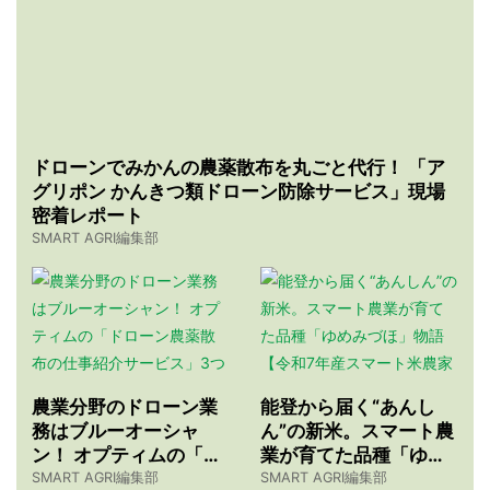
ドローンでみかんの農薬散布を丸ごと代行！ 「ア
グリポン かんきつ類ドローン防除サービス」現場
密着レポート
SMART AGRI編集部
農業分野のドローン業
能登から届く“あんし
務はブルーオーシャ
ん”の新米。スマート農
ン！ オプティムの「ド
業が育てた品種「ゆめ
ローン農薬散布の仕事
みづほ」物語 【令和7
SMART AGRI編集部
SMART AGRI編集部