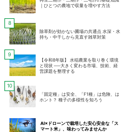
｜ひとつの農地で収量を増やす方法
除草剤が効かない圃場の共通点 水深・水
持ち・中干しから見直す雑草対策
【令和8年版】 水稲農業を取り巻く環境
と現状 ──大きく変わる市場、技術、経
営課題を整理する
「固定種」は安全、「F1種」は危険、は
ホント？ 種子の多様性を知ろう
AI×ドローンで栽培した安心安全な「ス
マート米」、味わってみませんか