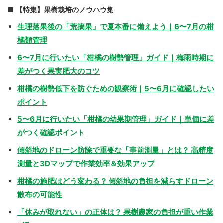
【特集】果樹栽培のノウハウ集
生理落果後の「荒摘果」で夏本番に備えよう｜6〜7月の柑
橘類管理
6〜7月に行いたい「柑橘の樹勢管理」ガイド｜梅雨時期に
差がつく果実肥大のコツ
柑橘の樹勢低下を防ぐための観察術｜5〜6月に確認したい
ポイント
5〜6月に行いたい「柑橘の幼果期管理」ガイド｜単価に差
がつく確認ポイント
傾斜地のドローン防除で重要な「事前測量」とは？ 高精度
測量と3Dマップで作業効率＆効果アップ
柑橘の施肥はどう変わる？ 傾斜地の負担を減らすドローン
散布の可能性
「休みが取れない」の正体は？ 果樹農家の負担が重い作業