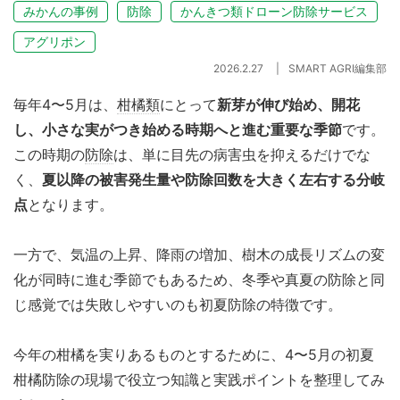
みかんの事例
防除
かんきつ類ドローン防除サービス
アグリポン
2026.2.27
SMART AGRI編集部
毎年4〜5月は、
柑橘類
にとって
新芽が伸び始め、開花
し、小さな実がつき始める時期へと進む重要な季節
です。
この時期の
防除
は、単に目先の病害虫を抑えるだけでな
く、
夏以降の被害発生量や防除回数を大きく左右する分岐
点
となります。
一方で、気温の上昇、降雨の増加、樹木の成長リズムの変
化が同時に進む季節でもあるため、冬季や真夏の防除と同
じ感覚では失敗しやすいのも初夏防除の特徴です。
今年の柑橘を実りあるものとするために、4〜5月の初夏
柑橘防除の現場で役立つ知識と実践ポイントを整理してみ