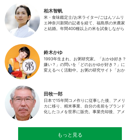
柏木智帆
米・食味鑑定士/お米ライター/ごはんソムリ
エ神奈川新聞の記者を経て、福島県の米農家
と結婚。年間400種以上の米を試食しながら
「お米の消費アップ」をライフワークに、執
筆やイベント、講演活動など、お米の魅力を
伝える活動を行っている。また、4歳の娘の
食事やお弁当づくりを通して、食育にも目を
鈴木かゆ
向けている。プロフィール写真 ©杉山晃造
1993年生まれ、お粥研究家。「おかゆ好き？
嫌い？」の問いを「どのおかゆが好き？」に
変えるべく活動中。お粥の研究サイト「おか
ゆワールド.com」運営。各種SNS、メディア
にてお粥レシピ/レポ/歴史/文化などを発信
中。JAPAN MENSA会員。
田牧一郎
日本で15年間コメ作りに従事した後、アメリ
カに移り、精米事業、自分の名前をブランド
化したコメを世界に販売。事業売却後、アメ
リカのコメ農家となる。同時に、種子会社・
精米会社・流通業者に、生産・精米技術コン
サルティングとして関わり、企業などの依頼
もっと見る
で世界12カ国の良質米生産可能産地を訪問調
査。現在は、「田牧ファームスジャパン」を