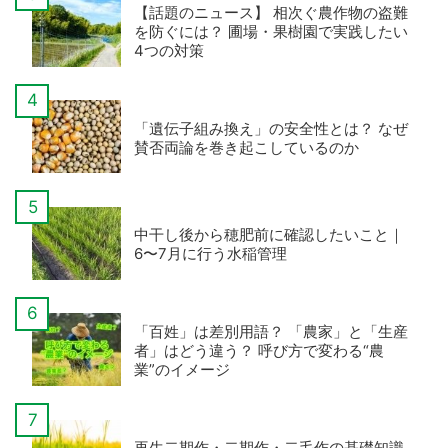
【話題のニュース】 相次ぐ農作物の盗難
を防ぐには？ 圃場・果樹園で実践したい
4つの対策
「遺伝子組み換え」の安全性とは？ なぜ
賛否両論を巻き起こしているのか
中干し後から穂肥前に確認したいこと｜
6〜7月に行う水稲管理
「百姓」は差別用語？ 「農家」と「生産
者」はどう違う？ 呼び方で変わる“農
業”のイメージ
再生二期作・二期作・二毛作の基礎知識