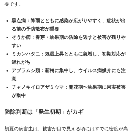
要です。
黒点病：降雨とともに感染が広がりやすく、症状が出
る前の予防散布が重要
そうか病：春芽・幼果期の防除を逃すと被害が残りや
すい
ミカンハダニ：気温上昇とともに急増し、初期対応が
遅れがち
アブラムシ類：新梢に集中し、ウイルス病媒介にも注
意
チャノキイロアザミウマ：開花期〜幼果期に果実被害
が集中
防除判断は「発生初期」がカギ
初夏の病害虫は、被害が目で見える頃にはすでに密度が高