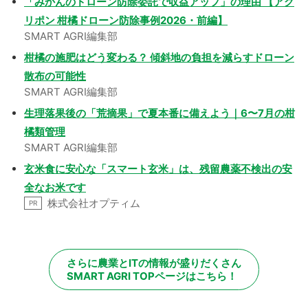
「みかんのドローン防除委託で収益アップ」の理由 【アグ
リポン 柑橘ドローン防除事例2026・前編】
SMART AGRI編集部
柑橘の施肥はどう変わる？ 傾斜地の負担を減らすドローン
散布の可能性
SMART AGRI編集部
生理落果後の「荒摘果」で夏本番に備えよう｜6〜7月の柑
橘類管理
SMART AGRI編集部
玄米食に安心な「スマート玄米」は、残留農薬不検出の安
全なお米です
株式会社オプティム
PR
さらに農業とITの情報が盛りだくさん
SMART AGRI TOPページはこちら！