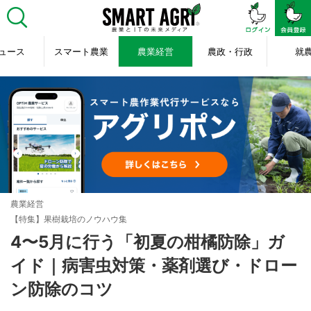
ュース
スマート農業
農業経営
農政・行政
就
農業経営
【特集】果樹栽培のノウハウ集
4〜5月に行う「初夏の柑橘防除」ガ
イド｜病害虫対策・薬剤選び・ドロー
ン防除のコツ