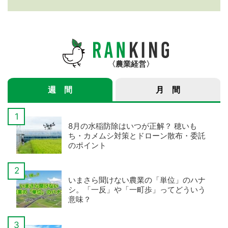
紹介サービス」3つのメ
年産スマート米農家 株
リット
式会社ゆめうらら・裏
さんインタビュー】
農業経営
週 間
月 間
8月の水稲防除はいつが正解？ 穂いも
ち・カメムシ対策とドローン散布・委託
のポイント
いまさら聞けない農業の「単位」のハナ
シ。「一反」や「一町歩」ってどういう
意味？