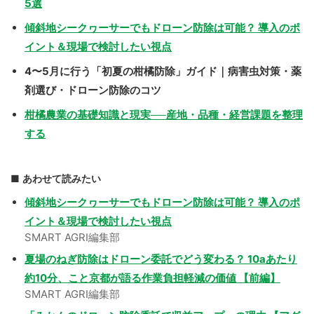
5選
傾斜地シークヮーサーでもドローン防除は可能？ 導入のポ
イント＆現場で検討したい視点
4〜5月に行う「初夏の柑橘防除」ガイド｜病害虫対策・薬
剤選び・ドローン防除のコツ
柑橘農業の基礎知識と現実──産地・品種・経営課題を整理
する
あわせて読みたい
傾斜地シークヮーサーでもドローン防除は可能？ 導入のポ
イント＆現場で検討したい視点
SMART AGRI編集部
夏場のねぎ防除はドローン委託でどう変わる？ 10aあたり
約10分、こと京都が語る作業負担軽減の価値 【前編】
SMART AGRI編集部