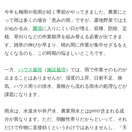
今年も梅雨や長雨が続く季節がやってきました。農業にと
って雨は多くの場合「恵みの雨」ですが、露地野菜では土
がぬかるみ、
圃場
に入りにくい日が増え、収穫、
防除
、定
植、草刈りなどの作業順序を組み替える必要が出てきま
す。雑草の伸びが早まり、晴れ間に作業が集中せざるをえ
なくなるのも、この時期の悩ましいところです。
一方、
ハウス栽培
（
施設栽培
）では、雨で作業そのものが
止まることはありませんが、湿度の上昇、日射不足、換
気、ハウス周りの排水、屋根から流れる雨水の処理などが
課題になります。
雨水は、水道水や井戸水、農業用水とはpHや含まれる成
分が異なります。ただ、弱酸性寄りだからといって、それ
だけで作物に直接効くというわけではありませんし、「天