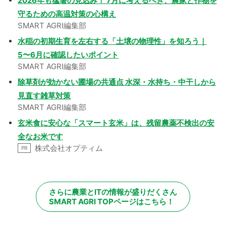
2026年も猛暑の見込み！ 7月に考えるべき、農家と作物を
守るための高温対策の心構え
SMART AGRI編集部
水稲の初期生育を左右する「土壌の物理性」を知ろう｜
5〜6月に確認したいポイント
SMART AGRI編集部
除草剤が効かない圃場の共通点 水深・水持ち・中干しから
見直す雑草対策
SMART AGRI編集部
玄米食に安心な「スマート玄米」は、残留農薬不検出の安
全なお米です
株式会社オプティム
PR
さらに農業とITの情報が盛りだくさん
SMART AGRI TOPページはこちら！