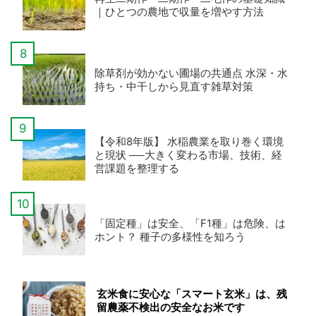
｜ひとつの農地で収量を増やす方法
除草剤が効かない圃場の共通点 水深・水
持ち・中干しから見直す雑草対策
【令和8年版】 水稲農業を取り巻く環境
と現状 ──大きく変わる市場、技術、経
営課題を整理する
「固定種」は安全、「F1種」は危険、は
ホント？ 種子の多様性を知ろう
玄米食に安心な「スマート玄米」は、残
留農薬不検出の安全なお米です