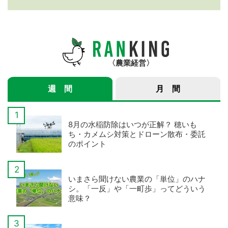
紹介サービス」3つのメ
年産スマート米農家 株
リット
式会社ゆめうらら・裏
さんインタビュー】
農業経営
週 間
月 間
8月の水稲防除はいつが正解？ 穂いも
ち・カメムシ対策とドローン散布・委託
のポイント
いまさら聞けない農業の「単位」のハナ
シ。「一反」や「一町歩」ってどういう
意味？