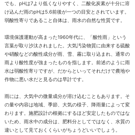
でも、pHは7より低くなりやすく、二酸化炭素が十分に溶
け込んだ雨のpHは5.6前後が一つの目安とされています。
弱酸性寄りであること自体は、雨水の自然な性質です。
環境保護運動が高まった1960年代に、「酸性雨」という
言葉が取り沙汰されました。大気汚染物質に由来する硫酸
や硝酸などの酸性成分が雨、雪、霧に取り込まれ、通常の
雨より酸性度が強まったものを指します。前述のように雨
水は弱酸性寄りですが、だからといってそれだけで
農地
や
作物に悪い水だと見るのは早計です。
雨には、大気中の微量成分が溶け込むこともあります。そ
の量や内容は地域、季節、大気の様子、降雨量によって変
わります。
施肥
設計の根拠にするほど安定したものではな
いため、雨水中の成分は、肥料分としてではなく、水質の
違いとして見ておくくらいがちょうどいいでしょう。