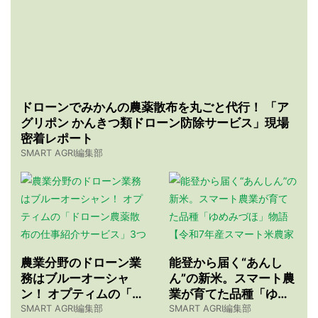
ドローンでみかんの農薬散布を丸ごと代行！ 「ア
グリポン かんきつ類ドローン防除サービス」現場
密着レポート
SMART AGRI編集部
農業分野のドローン業
能登から届く“あんし
務はブルーオーシャ
ん”の新米。スマート農
ン！ オプティムの「ド
業が育てた品種「ゆめ
ローン農薬散布の仕事
みづほ」物語 【令和7
SMART AGRI編集部
SMART AGRI編集部