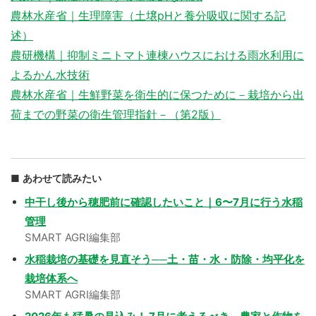
農林水産省｜生理障害（土壌pHと養分吸収に関する記
述）
農研機構｜抑制ミニトマト連棟ハウスにおける雨水利用に
よるかん水技術
農林水産省｜生鮮野菜を衛生的に保つために－栽培から出
荷までの野菜の衛生管理指針－（第2版）
あわせて読みたい
中干し後から穂肥前に確認したいこと｜6〜7月に行う水稲
管理
SMART AGRI編集部
水稲栽培の基礎を見直そう──土・苗・水・防除・均平化を
栽培体系へ
SMART AGRI編集部