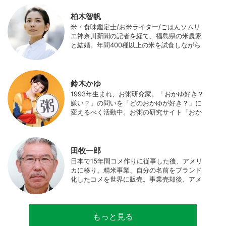
柏木智帆
米・食味鑑定士/お米ライター/ごはんソムリ
エ神奈川新聞の記者を経て、福島県の米農家
と結婚。年間400種以上の米を試食しながら
「お米の消費アップ」をライフワークに、執
筆やイベント、講演活動など、お米の魅力を
伝える活動を行っている。また、4歳の娘の
食事やお弁当づくりを通して、食育にも目を
鈴木かゆ
向けている。プロフィール写真 ©杉山晃造
1993年生まれ、お粥研究家。「おかゆ好き？
嫌い？」の問いを「どのおかゆが好き？」に
変えるべく活動中。お粥の研究サイト「おか
ゆワールド.com」運営。各種SNS、メディア
にてお粥レシピ/レポ/歴史/文化などを発信
中。JAPAN MENSA会員。
田牧一郎
日本で15年間コメ作りに従事した後、アメリ
カに移り、精米事業、自分の名前をブランド
化したコメを世界に販売。事業売却後、アメ
リカのコメ農家となる。同時に、種子会社・
精米会社・流通業者に、生産・精米技術コン
サルティングとして関わり、企業などの依頼
もっと見る
で世界12カ国の良質米生産可能産地を訪問調
査。現在は、「田牧ファームスジャパン」を