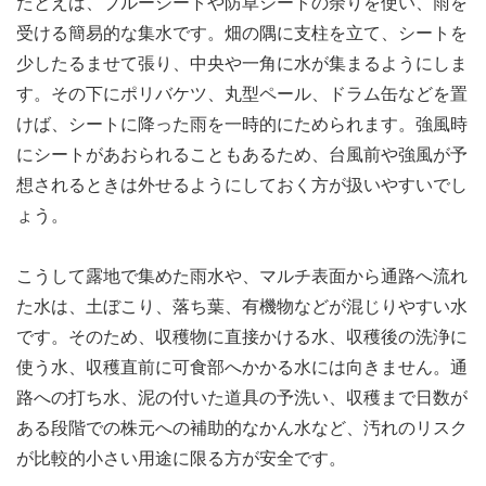
たとえば、ブルーシートや防草シートの余りを使い、雨を
受ける簡易的な集水です。畑の隅に支柱を立て、シートを
少したるませて張り、中央や一角に水が集まるようにしま
す。その下にポリバケツ、丸型ペール、ドラム缶などを置
けば、シートに降った雨を一時的にためられます。強風時
にシートがあおられることもあるため、台風前や強風が予
想されるときは外せるようにしておく方が扱いやすいでし
ょう。
こうして露地で集めた雨水や、マルチ表面から通路へ流れ
た水は、土ぼこり、落ち葉、有機物などが混じりやすい水
です。そのため、収穫物に直接かける水、収穫後の洗浄に
使う水、収穫直前に可食部へかかる水には向きません。通
路への打ち水、泥の付いた道具の予洗い、収穫まで日数が
ある段階での株元への補助的なかん水など、汚れのリスク
が比較的小さい用途に限る方が安全です。