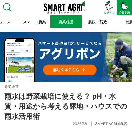
ュース
スマート農業
農業経営
農政・行政
就
農業経営
雨水は野菜栽培に使える？ pH・水
質・用途から考える露地・ハウスでの
雨水活用術
2026.7.8
SMART AGRI編集部