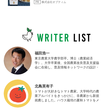
PR
株式会社オプティム
福田浩一
東京農業大学農学部卒。博士（農業経済
学）。大学卒業後、全国農業改良普及支援協
会に在籍し、普及情報ネットワークの設計・
運営、月刊誌「技術と普及」の編集などを担
当（元情報部長）。2011年に株式会社日本農
業サポート研究所を創業し、海外のICT利用
の実証試験や農産物輸出などに関わった。主
北島芙有子
にスマート農業の実証試験やコンサルなどに
トマトが大好きなトマト農家。大学時代の農
携わっている。 HP：http://www.ijas.co.jp/
業アルバイトをきっかけに、非農家から新規
就農しました。ハウス栽培の夏秋トマトをメ
インに、季節の野菜を栽培しています。最近
はWeb関連の仕事も始め、半農半Xの生活。