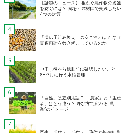
【話題のニュース】 相次ぐ農作物の盗難
を防ぐには？ 圃場・果樹園で実践したい
4つの対策
「遺伝子組み換え」の安全性とは？ なぜ
賛否両論を巻き起こしているのか
中干し後から穂肥前に確認したいこと｜
6〜7月に行う水稲管理
「百姓」は差別用語？ 「農家」と「生産
者」はどう違う？ 呼び方で変わる“農
業”のイメージ
再生二期作・二期作・二毛作の基礎知識