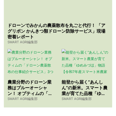
ドローンでみかんの農薬散布を丸ごと代行！ 「ア
グリポン かんきつ類ドローン防除サービス」現場
密着レポート
SMART AGRI編集部
農業分野のドローン業
能登から届く“あんし
務はブルーオーシャ
ん”の新米。スマート農
ン！ オプティムの「ド
業が育てた品種「ゆめ
ローン農薬散布の仕事
みづほ」物語 【令和7
SMART AGRI編集部
SMART AGRI編集部
紹介サービス」3つのメ
年産スマート米農家 株
リット
式会社ゆめうらら・裏