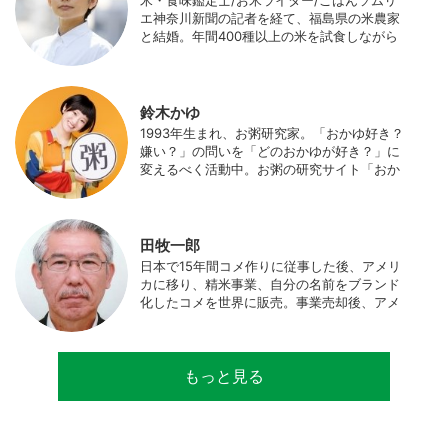
米・食味鑑定士/お米ライター/ごはんソムリ
エ神奈川新聞の記者を経て、福島県の米農家
と結婚。年間400種以上の米を試食しながら
「お米の消費アップ」をライフワークに、執
筆やイベント、講演活動など、お米の魅力を
伝える活動を行っている。また、4歳の娘の
食事やお弁当づくりを通して、食育にも目を
鈴木かゆ
向けている。プロフィール写真 ©杉山晃造
1993年生まれ、お粥研究家。「おかゆ好き？
嫌い？」の問いを「どのおかゆが好き？」に
変えるべく活動中。お粥の研究サイト「おか
ゆワールド.com」運営。各種SNS、メディア
にてお粥レシピ/レポ/歴史/文化などを発信
中。JAPAN MENSA会員。
田牧一郎
日本で15年間コメ作りに従事した後、アメリ
カに移り、精米事業、自分の名前をブランド
化したコメを世界に販売。事業売却後、アメ
リカのコメ農家となる。同時に、種子会社・
精米会社・流通業者に、生産・精米技術コン
サルティングとして関わり、企業などの依頼
もっと見る
で世界12カ国の良質米生産可能産地を訪問調
査。現在は、「田牧ファームスジャパン」を
設立し、直接播種やIoTを用いた稲作の実践や
研究・開発を行っている。