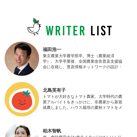
福田浩一
東京農業大学農学部卒。博士（農業経済
学）。大学卒業後、全国農業改良普及支援協
会に在籍し、普及情報ネットワークの設計・
運営、月刊誌「技術と普及」の編集などを担
当（元情報部長）。2011年に株式会社日本農
業サポート研究所を創業し、海外のICT利用
の実証試験や農産物輸出などに関わった。主
北島芙有子
にスマート農業の実証試験やコンサルなどに
トマトが大好きなトマト農家。大学時代の農
携わっている。 HP：http://www.ijas.co.jp/
業アルバイトをきっかけに、非農家から新規
就農しました。ハウス栽培の夏秋トマトをメ
インに、季節の野菜を栽培しています。最近
はWeb関連の仕事も始め、半農半Xの生活。
柏木智帆