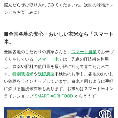
悩んだらぜひ取り入れてみてくださいね。次回の味噌汁レ
シピもお楽しみに!
■全国各地の安心・おいしい玄米なら「スマート
米」
全国各地のこだわりの農家さんと、
スマート農業
でお米づ
くりをしている「
スマート米
」は、先進の
IT
技術を利用
し、農薬や肥料の使用量を最小限に抑えて育てたお米で
す。
特別栽培米
や
残留農薬
不検出のお米も。各地のおいし
い銘柄をラインナップしています。白米と同じように手軽
に炊ける
無洗米玄米
もあります。お求めはスマート米オン
ラインショップ
SMART AGRI FOOD
からどうぞ。