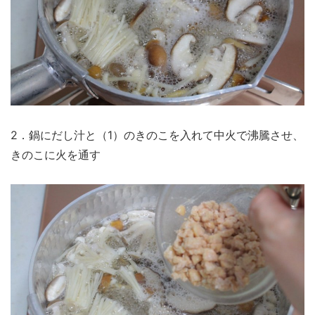
2．鍋にだし汁と（1）のきのこを入れて中火で沸騰させ、
きのこに火を通す