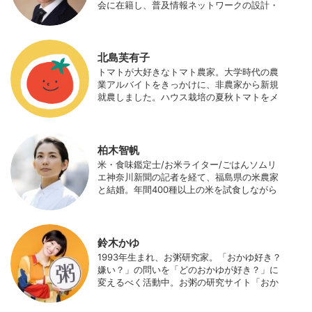
会に在籍し、普及情報ネットワークの設計・
運営、月刊誌「技術と普及」の編集などを担
当（元情報部長）。2011年に株式会社日本農
業サポート研究所を創業し、海外のICT利用
の実証試験や農産物輸出などに関わった。主
北島芙有子
にスマート農業の実証試験やコンサルなどに
トマトが大好きなトマト農家。大学時代の農
携わっている。 HP：http://www.ijas.co.jp/
業アルバイトをきっかけに、非農家から新規
就農しました。ハウス栽培の夏秋トマトをメ
インに、季節の野菜を栽培しています。最近
はWeb関連の仕事も始め、半農半Xの生活。
柏木智帆
米・食味鑑定士/お米ライター/ごはんソムリ
エ神奈川新聞の記者を経て、福島県の米農家
と結婚。年間400種以上の米を試食しながら
「お米の消費アップ」をライフワークに、執
筆やイベント、講演活動など、お米の魅力を
伝える活動を行っている。また、4歳の娘の
食事やお弁当づくりを通して、食育にも目を
鈴木かゆ
向けている。プロフィール写真 ©杉山晃造
1993年生まれ、お粥研究家。「おかゆ好き？
嫌い？」の問いを「どのおかゆが好き？」に
変えるべく活動中。お粥の研究サイト「おか
ゆワールド.com」運営。各種SNS、メディア
にてお粥レシピ/レポ/歴史/文化などを発信