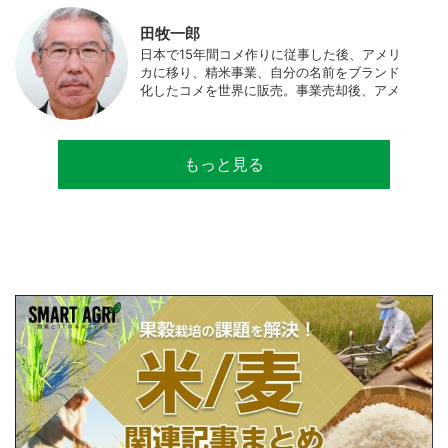
中。JAPAN MENSA会員。
田牧一郎
日本で15年間コメ作りに従事した後、アメリ
カに移り、精米事業、自分の名前をブランド
化したコメを世界に販売。事業売却後、アメ
リカのコメ農家となる。同時に、種子会社・
精米会社・流通業者に、生産・精米技術コン
サルティングとして関わり、企業などの依頼
もっと見る
で世界12カ国の良質米生産可能産地を訪問調
査。現在は、「田牧ファームスジャパン」を
設立し、直接播種やIoTを用いた稲作の実践や
研究・開発を行っている。