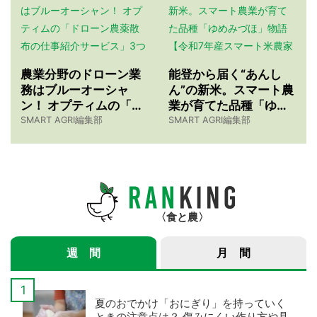
農業分野のドローン業
能登から届く“あんし
務はブルーオーシャ
ん”の新米。スマート農
ン！ オプティムの「ド
業が育てた品種「ゆめ
ローン農薬散布の仕事
みづほ」物語 【令和7
SMART AGRI編集部
SMART AGRI編集部
紹介サービス」3つのメ
年産スマート米農家 株
リット
式会社ゆめうらら・裏
さんインタビュー】
食と農
週 間
月 間
夏のおでかけ「おにぎり」を持っていく
ときの注意点は？ 傷みにくい作り方や具