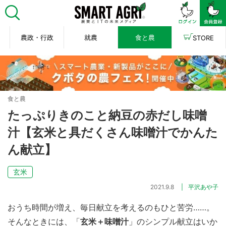
農政・行政
就農
食と農
STORE
食と農
たっぷりきのこと納豆の赤だし味噌
汁【玄米と具だくさん味噌汁でかんた
ん献立】
玄米
2021.9.8
平沢あや子
おうち時間が増え、毎日献立を考えるのもひと苦労……。
そんなときには、「
玄米
＋味噌汁
」のシンプル献立はいか