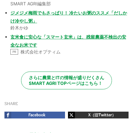
SMART AGRI編集部
ジメジメ梅雨でもさっぱり！ 冷たいお粥のススメ「だしか
け冷やし粥」
鈴木かゆ
玄米食に安心な「スマート玄米」は、残留農薬不検出の安
全なお米です
株式会社オプティム
PR
さらに農業とITの情報が盛りだくさん
SMART AGRI TOPページはこちら！
SHARE
Facebook
X（旧Twitter）