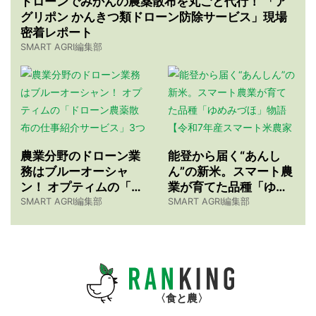
ドローンでみかんの農薬散布を丸ごと代行！ 「ア
グリポン かんきつ類ドローン防除サービス」現場
密着レポート
SMART AGRI編集部
農業分野のドローン業
能登から届く“あんし
務はブルーオーシャ
ん”の新米。スマート農
ン！ オプティムの「ド
業が育てた品種「ゆめ
ローン農薬散布の仕事
みづほ」物語 【令和7
SMART AGRI編集部
SMART AGRI編集部
紹介サービス」3つのメ
年産スマート米農家 株
リット
式会社ゆめうらら・裏
さんインタビュー】
食と農