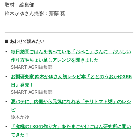
取材：編集部
鈴木かゆさん撮影：齋藤 葵
あわせて読みたい
毎日納豆ごはんを食べている「おぺこ」さんに、おいしい
作り方やちょい足しアレンジを聞きました
SMART AGRI編集部
お粥研究家 鈴木かゆさん初レシピ本『ととのうおかゆ365
日』発売！
SMART AGRI編集部
夏バテに、内側から元気になれる「チリトマト粥」のレシ
ピ
鈴木かゆ
「究極のTKGの作り方」をたまごかけごはん研究所に聞い
てきた！