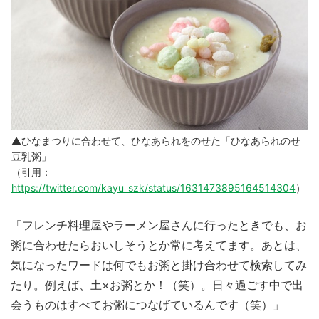
▲ひなまつりに合わせて、ひなあられをのせた「ひなあられのせ
豆乳粥」
（引用：
https://twitter.com/kayu_szk/status/1631473895164514304
）
「フレンチ料理屋やラーメン屋さんに行ったときでも、お
粥に合わせたらおいしそうとか常に考えてます。あとは、
気になったワードは何でもお粥と掛け合わせて検索してみ
たり。例えば、土×お粥とか！（笑）。日々過ごす中で出
会うものはすべてお粥につなげているんです（笑）」