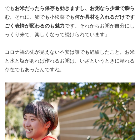
でも
お米だったら保存も効きますし、お粥なら少量で膨ら
む
。それに、卵でも小松菜でも
何か具材を入れるだけです
ごく表情が変わるのも魅力
です。それからお粥が自分にし
っくり来て、楽しくなって続けられています」
コロナ禍の先が見えない不安は誰でも経験したこと。お米
と水と塩があれば作れるお粥は、いざというときに頼れる
存在でもあったんですね。