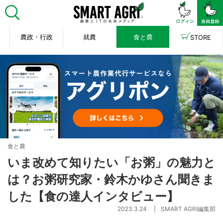
農政・行政
就農
食と農
STORE
食と農
いま改めて知りたい「お粥」の魅力と
は？お粥研究家・鈴木かゆさん聞きま
した【食の達人インタビュー】
2023.3.24
SMART AGRI編集部