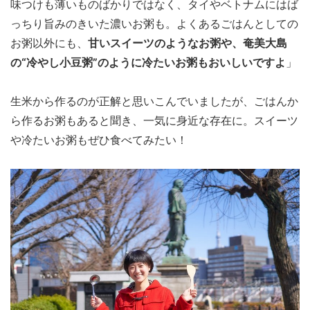
味つけも薄いものばかりではなく、タイやベトナムにはば
っちり旨みのきいた濃いお粥も。よくあるごはんとしての
お粥以外にも、
甘いスイーツのようなお粥や、奄美大島
の“冷やし小豆粥”のように冷たいお粥もおいしいですよ
」
生米から作るのが正解と思いこんでいましたが、ごはんか
ら作るお粥もあると聞き、一気に身近な存在に。スイーツ
や冷たいお粥もぜひ食べてみたい！