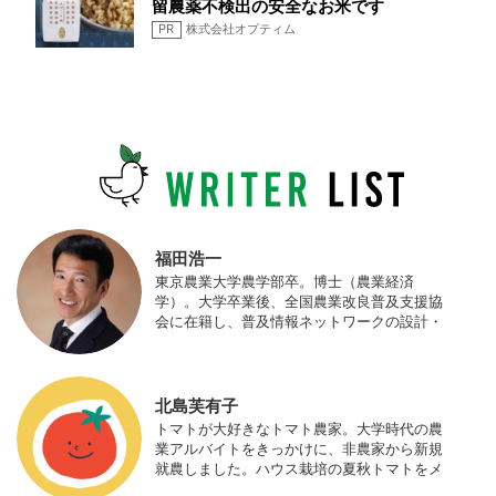
留農薬不検出の安全なお米です
PR
株式会社オプティム
福田浩一
東京農業大学農学部卒。博士（農業経済
学）。大学卒業後、全国農業改良普及支援協
会に在籍し、普及情報ネットワークの設計・
運営、月刊誌「技術と普及」の編集などを担
当（元情報部長）。2011年に株式会社日本農
業サポート研究所を創業し、海外のICT利用
の実証試験や農産物輸出などに関わった。主
北島芙有子
にスマート農業の実証試験やコンサルなどに
トマトが大好きなトマト農家。大学時代の農
携わっている。 HP：http://www.ijas.co.jp/
業アルバイトをきっかけに、非農家から新規
就農しました。ハウス栽培の夏秋トマトをメ
インに、季節の野菜を栽培しています。最近