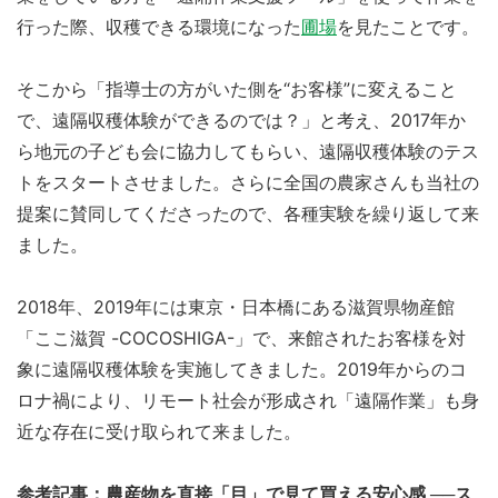
行った際、収穫できる環境になった
圃場
を見たことです。
そこから「指導士の方がいた側を“お客様”に変えること
で、遠隔収穫体験ができるのでは？」と考え、2017年か
ら地元の子ども会に協力してもらい、遠隔収穫体験のテス
トをスタートさせました。さらに全国の農家さんも当社の
提案に賛同してくださったので、各種実験を繰り返して来
ました。
2018年、2019年には東京・日本橋にある滋賀県物産館
「ここ滋賀 -COCOSHIGA-」で、来館されたお客様を対
象に遠隔収穫体験を実施してきました。2019年からのコ
ロナ禍により、リモート社会が形成され「遠隔作業」も身
近な存在に受け取られて来ました。
参考記事：農産物を直接「目」で見て買える安心感 ──ス