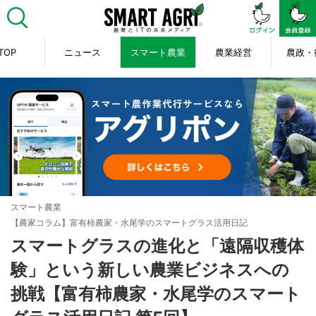
TOP
ニュース
スマート農業
農業経営
農政・
スマート農業
【農家コラム】富有柿農家・水尾学のスマートグラス活用日記
スマートグラスの進化と「遠隔収穫体
験」という新しい農業ビジネスへの
挑戦【富有柿農家・水尾学のスマート