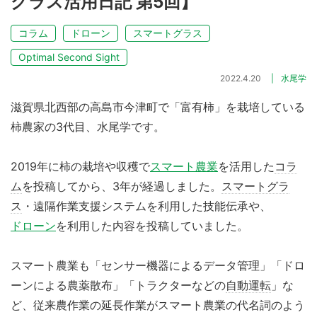
グラス活用日記 第5回】
コラム
ドローン
スマートグラス
Optimal Second Sight
2022.4.20
水尾学
滋賀県北西部の高島市今津町で「富有柿」を栽培している
柿農家の3代目、水尾学です。
2019年に柿の栽培や収穫で
スマート農業
を活用した
コラ
ム
を投稿してから、3年が経過しました。
スマートグラ
ス
・遠隔作業支援システムを利用した技能伝承や、
ドローン
を利用した内容を投稿していました。
スマート農業も「センサー機器によるデータ管理」「ドロ
ーンによる農薬散布」「トラクターなどの
自動運転
」な
ど、従来農作業の延長作業がスマート農業の代名詞のよう