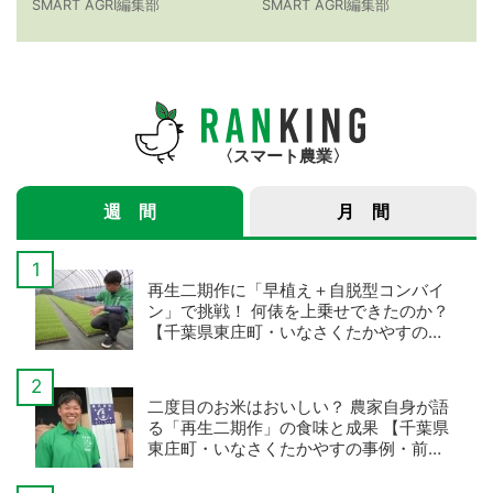
ローン農薬散布の仕事
みづほ」物語 【令和7
SMART AGRI編集部
SMART AGRI編集部
紹介サービス」3つのメ
年産スマート米農家 株
リット
式会社ゆめうらら・裏
さんインタビュー】
スマート農業
週 間
月 間
再生二期作に「早植え＋自脱型コンバイ
ン」で挑戦！ 何俵を上乗せできたのか？
【千葉県東庄町・いなさくたかやすの事
例・後編】
二度目のお米はおいしい？ 農家自身が語
る「再生二期作」の食味と成果 【千葉県
東庄町・いなさくたかやすの事例・前
編】