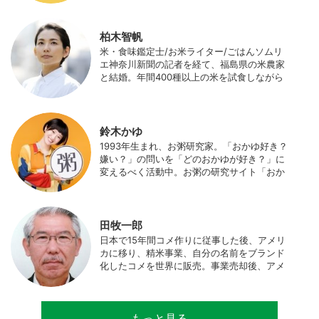
はWeb関連の仕事も始め、半農半Xの生活。
柏木智帆
米・食味鑑定士/お米ライター/ごはんソムリ
エ神奈川新聞の記者を経て、福島県の米農家
と結婚。年間400種以上の米を試食しながら
「お米の消費アップ」をライフワークに、執
筆やイベント、講演活動など、お米の魅力を
伝える活動を行っている。また、4歳の娘の
食事やお弁当づくりを通して、食育にも目を
鈴木かゆ
向けている。プロフィール写真 ©杉山晃造
1993年生まれ、お粥研究家。「おかゆ好き？
嫌い？」の問いを「どのおかゆが好き？」に
変えるべく活動中。お粥の研究サイト「おか
ゆワールド.com」運営。各種SNS、メディア
にてお粥レシピ/レポ/歴史/文化などを発信
中。JAPAN MENSA会員。
田牧一郎
日本で15年間コメ作りに従事した後、アメリ
カに移り、精米事業、自分の名前をブランド
化したコメを世界に販売。事業売却後、アメ
リカのコメ農家となる。同時に、種子会社・
精米会社・流通業者に、生産・精米技術コン
サルティングとして関わり、企業などの依頼
もっと見る
で世界12カ国の良質米生産可能産地を訪問調