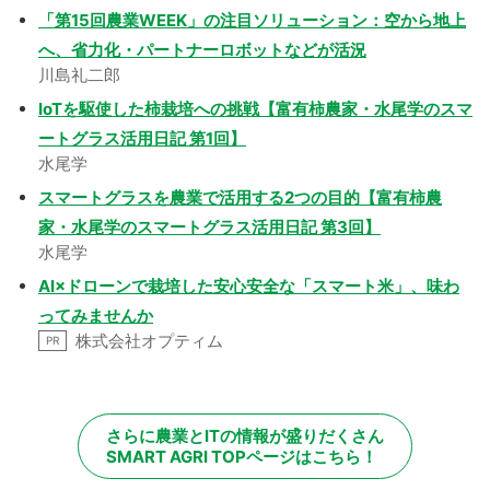
「第15回農業WEEK」の注目ソリューション：空から地上
へ、省力化・パートナーロボットなどが活況
川島礼二郎
IoTを駆使した柿栽培への挑戦【富有柿農家・水尾学のスマ
ートグラス活用日記 第1回】
水尾学
スマートグラスを農業で活用する2つの目的【富有柿農
家・水尾学のスマートグラス活用日記 第3回】
水尾学
AI×ドローンで栽培した安心安全な「スマート米」、味わ
ってみませんか
株式会社オプティム
PR
さらに農業とITの情報が盛りだくさん
SMART AGRI TOPページはこちら！