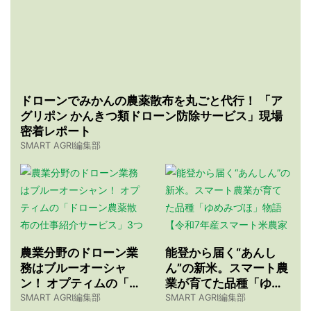
ドローンでみかんの農薬散布を丸ごと代行！ 「ア
グリポン かんきつ類ドローン防除サービス」現場
密着レポート
SMART AGRI編集部
農業分野のドローン業
能登から届く“あんし
務はブルーオーシャ
ん”の新米。スマート農
ン！ オプティムの「ド
業が育てた品種「ゆめ
ローン農薬散布の仕事
みづほ」物語 【令和7
SMART AGRI編集部
SMART AGRI編集部