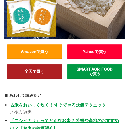
Amazonで買う
Yahooで買う
SMART AGRI FOOD
楽天で買う
で買う
あわせて読みたい
古米をおいしく炊く！ すぐできる炊飯テクニック
大槻万須美
「コシヒカリ」ってどんなお米？ 特徴や産地のおすすめ
は？【お米の銘柄紹介】