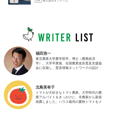
PR
株式会社オプティム
福田浩一
東京農業大学農学部卒。博士（農業経済
学）。大学卒業後、全国農業改良普及支援協
会に在籍し、普及情報ネットワークの設計・
運営、月刊誌「技術と普及」の編集などを担
当（元情報部長）。2011年に株式会社日本農
業サポート研究所を創業し、海外のICT利用
の実証試験や農産物輸出などに関わった。主
北島芙有子
にスマート農業の実証試験やコンサルなどに
トマトが大好きなトマト農家。大学時代の農
携わっている。 HP：http://www.ijas.co.jp/
業アルバイトをきっかけに、非農家から新規
就農しました。ハウス栽培の夏秋トマトをメ
インに、季節の野菜を栽培しています。最近
はWeb関連の仕事も始め、半農半Xの生活。