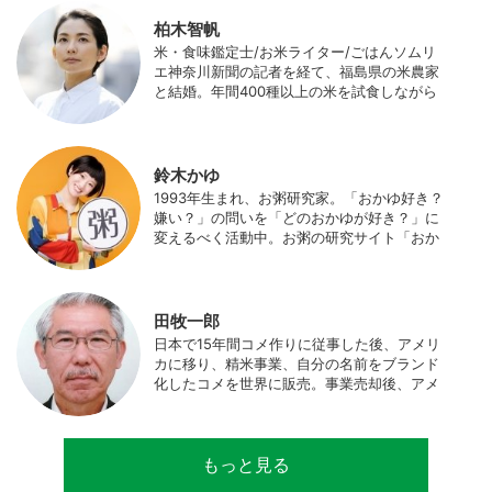
柏木智帆
米・食味鑑定士/お米ライター/ごはんソムリ
エ神奈川新聞の記者を経て、福島県の米農家
と結婚。年間400種以上の米を試食しながら
「お米の消費アップ」をライフワークに、執
筆やイベント、講演活動など、お米の魅力を
伝える活動を行っている。また、4歳の娘の
食事やお弁当づくりを通して、食育にも目を
鈴木かゆ
向けている。プロフィール写真 ©杉山晃造
1993年生まれ、お粥研究家。「おかゆ好き？
嫌い？」の問いを「どのおかゆが好き？」に
変えるべく活動中。お粥の研究サイト「おか
ゆワールド.com」運営。各種SNS、メディア
にてお粥レシピ/レポ/歴史/文化などを発信
中。JAPAN MENSA会員。
田牧一郎
日本で15年間コメ作りに従事した後、アメリ
カに移り、精米事業、自分の名前をブランド
化したコメを世界に販売。事業売却後、アメ
リカのコメ農家となる。同時に、種子会社・
精米会社・流通業者に、生産・精米技術コン
サルティングとして関わり、企業などの依頼
もっと見る
で世界12カ国の良質米生産可能産地を訪問調
査。現在は、「田牧ファームスジャパン」を