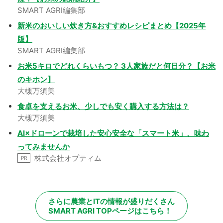
SMART AGRI編集部
新米のおいしい炊き方&おすすめレシピまとめ【2025年
版】
SMART AGRI編集部
お米5キロでどれくらいもつ？ 3人家族だと何日分？【お米
のキホン】
大槻万須美
食卓を支えるお米、少しでも安く購入する方法は？
大槻万須美
AI×ドローンで栽培した安心安全な「スマート米」、味わ
ってみませんか
株式会社オプティム
PR
さらに農業とITの情報が盛りだくさん
SMART AGRI TOPページはこちら！