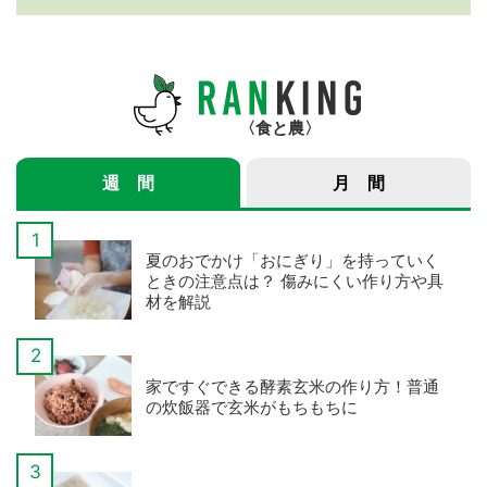
紹介サービス」3つのメ
年産スマート米農家 株
リット
式会社ゆめうらら・裏
さんインタビュー】
食と農
週 間
月 間
夏のおでかけ「おにぎり」を持っていく
ときの注意点は？ 傷みにくい作り方や具
材を解説
家ですぐできる酵素玄米の作り方！普通
の炊飯器で玄米がもちもちに