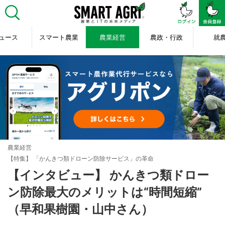
ュース
スマート農業
農業経営
農政・行政
就
農業経営
【特集】 「かんきつ類ドローン防除サービス」の革命
【インタビュー】 かんきつ類ドロー
ン防除最大のメリットは“時間短縮”
（早和果樹園・山中さん）