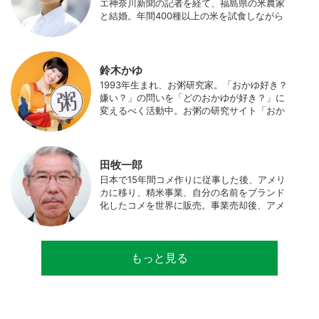
エ神奈川新聞の記者を経て、福島県の米農家
と結婚。年間400種以上の米を試食しながら
「お米の消費アップ」をライフワークに、執
筆やイベント、講演活動など、お米の魅力を
伝える活動を行っている。また、4歳の娘の
食事やお弁当づくりを通して、食育にも目を
鈴木かゆ
向けている。プロフィール写真 ©杉山晃造
1993年生まれ、お粥研究家。「おかゆ好き？
嫌い？」の問いを「どのおかゆが好き？」に
変えるべく活動中。お粥の研究サイト「おか
ゆワールド.com」運営。各種SNS、メディア
にてお粥レシピ/レポ/歴史/文化などを発信
中。JAPAN MENSA会員。
田牧一郎
日本で15年間コメ作りに従事した後、アメリ
カに移り、精米事業、自分の名前をブランド
化したコメを世界に販売。事業売却後、アメ
リカのコメ農家となる。同時に、種子会社・
精米会社・流通業者に、生産・精米技術コン
サルティングとして関わり、企業などの依頼
もっと見る
で世界12カ国の良質米生産可能産地を訪問調
査。現在は、「田牧ファームスジャパン」を
設立し、直接播種やIoTを用いた稲作の実践や
研究・開発を行っている。