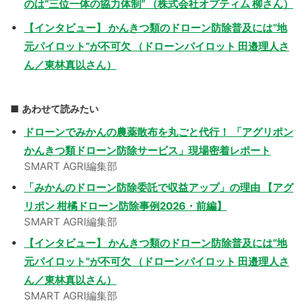
のは“三位一体の協力体制” （株式会社オプティム 柳さん）
【インタビュー】 かんきつ類のドローン防除普及には“地
元パイロット”が不可欠 （ドローンパイロット 田邉理人さ
ん／東林真以さん）
あわせて読みたい
ドローンでみかんの農薬散布を丸ごと代行！ 「アグリポン
かんきつ類ドローン防除サービス」現場密着レポート
SMART AGRI編集部
「みかんのドローン防除委託で収益アップ」の理由 【アグ
リポン 柑橘ドローン防除事例2026・前編】
SMART AGRI編集部
【インタビュー】 かんきつ類のドローン防除普及には“地
元パイロット”が不可欠 （ドローンパイロット 田邉理人さ
ん／東林真以さん）
SMART AGRI編集部