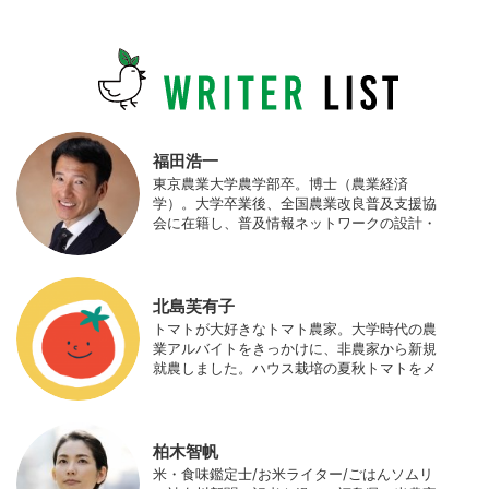
福田浩一
東京農業大学農学部卒。博士（農業経済
学）。大学卒業後、全国農業改良普及支援協
会に在籍し、普及情報ネットワークの設計・
運営、月刊誌「技術と普及」の編集などを担
当（元情報部長）。2011年に株式会社日本農
業サポート研究所を創業し、海外のICT利用
の実証試験や農産物輸出などに関わった。主
北島芙有子
にスマート農業の実証試験やコンサルなどに
トマトが大好きなトマト農家。大学時代の農
携わっている。 HP：http://www.ijas.co.jp/
業アルバイトをきっかけに、非農家から新規
就農しました。ハウス栽培の夏秋トマトをメ
インに、季節の野菜を栽培しています。最近
はWeb関連の仕事も始め、半農半Xの生活。
柏木智帆
米・食味鑑定士/お米ライター/ごはんソムリ