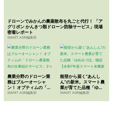
ドローンでみかんの農薬散布を丸ごと代行！ 「ア
グリポン かんきつ類ドローン防除サービス」現場
密着レポート
SMART AGRI編集部
農業分野のドローン業
能登から届く“あんし
務はブルーオーシャ
ん”の新米。スマート農
ン！ オプティムの「ド
業が育てた品種「ゆめ
ローン農薬散布の仕事
みづほ」物語 【令和7
SMART AGRI編集部
SMART AGRI編集部
紹介サービス」3つのメ
年産スマート米農家 株
リット
式会社ゆめうらら・裏
さんインタビュー】