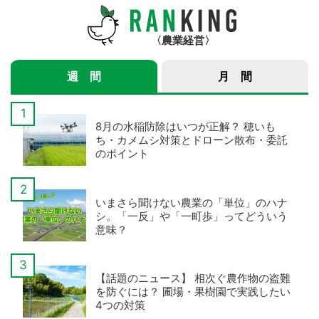
農業経営
週 間
月 間
8月の水稲防除はいつが正解？ 穂いも
ち・カメムシ対策とドローン散布・委託
のポイント
いまさら聞けない農業の「単位」のハナ
シ。「一反」や「一町歩」ってどういう
意味？
【話題のニュース】 相次ぐ農作物の盗難
を防ぐには？ 圃場・果樹園で実践したい
4つの対策