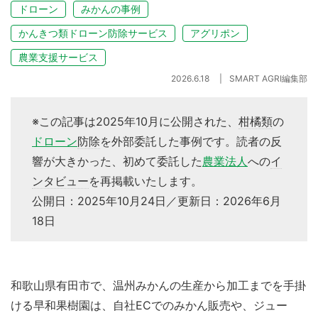
ドローン
みかんの事例
かんきつ類ドローン防除サービス
アグリポン
農業支援サービス
2026.6.18
SMART AGRI編集部
※この記事は2025年10月に公開された、
柑橘類
の
ドローン
防除
を外部委託した事例です。読者の反
響が大きかった、初めて委託した
農業法人
への
イ
ンタビュー
を再掲載いたします。
公開日：2025年10月24日／更新日：2026年6月
18日
和歌山県有田市で、温州みかんの生産から加工までを手掛
ける早和果樹園は、自社ECでのみかん販売や、ジュー