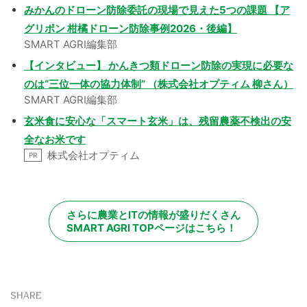
みかんのドローン防除委託の現場で見えた5つの課題 【ア
グリポン 柑橘ドローン防除事例2026・後編】
SMART AGRI編集部
【インタビュー】 かんきつ類ドローン防除の実現に必要な
のは“三位一体の協力体制” （株式会社オプティム 柳さん）
SMART AGRI編集部
玄米食に安心な「スマート玄米」は、残留農薬不検出の安
全なお米です
株式会社オプティム
PR
さらに農業とITの情報が盛りだくさん
SMART AGRI TOPページはこちら！
SHARE