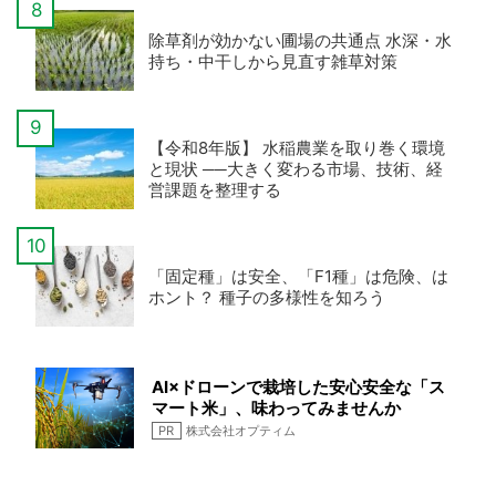
除草剤が効かない圃場の共通点 水深・水
持ち・中干しから見直す雑草対策
【令和8年版】 水稲農業を取り巻く環境
と現状 ──大きく変わる市場、技術、経
営課題を整理する
「固定種」は安全、「F1種」は危険、は
ホント？ 種子の多様性を知ろう
AI×ドローンで栽培した安心安全な「ス
マート米」、味わってみませんか
PR
株式会社オプティム