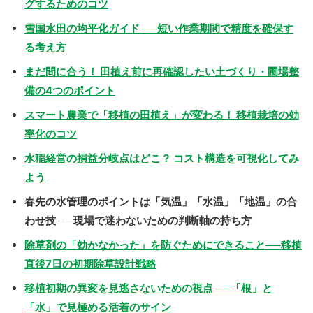
グするためのコツ
雪国水田の均平化ガイド ──短い作業期間で精度を確保す
る考え方
まだ間に合う！ 田植え前に再確認したい土づくり・圃場整
備の4つのポイント
スマート農業で「移植の田植え」が変わる！ 移植栽培の効
率化のコツ
水稲経営の損益分岐点はどこ？ コスト構造を可視化してみ
よう
春先の水管理のポイントは「気温」「水温」「地温」の合
わせ技 ──現場で迷わないための判断軸の持ち方
除草剤の「効かなかった」を防ぐためにできること──移植
直後7日の初期除草設計戦略
移植初期の異変を見逃さないための視点 ──「根」と
「水」で見極める活着のサイン