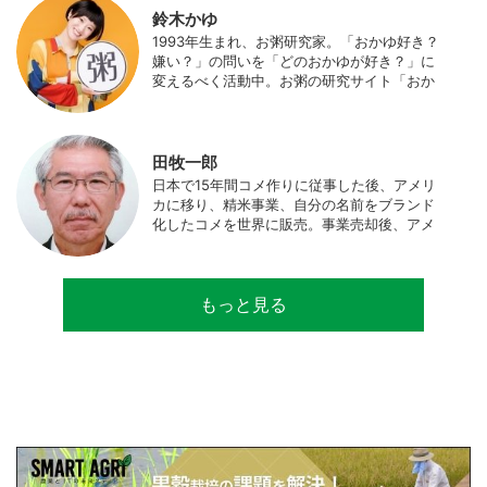
食事やお弁当づくりを通して、食育にも目を
鈴木かゆ
向けている。プロフィール写真 ©杉山晃造
1993年生まれ、お粥研究家。「おかゆ好き？
嫌い？」の問いを「どのおかゆが好き？」に
変えるべく活動中。お粥の研究サイト「おか
ゆワールド.com」運営。各種SNS、メディア
にてお粥レシピ/レポ/歴史/文化などを発信
中。JAPAN MENSA会員。
田牧一郎
日本で15年間コメ作りに従事した後、アメリ
カに移り、精米事業、自分の名前をブランド
化したコメを世界に販売。事業売却後、アメ
リカのコメ農家となる。同時に、種子会社・
精米会社・流通業者に、生産・精米技術コン
サルティングとして関わり、企業などの依頼
もっと見る
で世界12カ国の良質米生産可能産地を訪問調
査。現在は、「田牧ファームスジャパン」を
設立し、直接播種やIoTを用いた稲作の実践や
研究・開発を行っている。