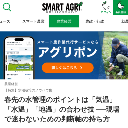
ュース
スマート農業
農業経営
農政・行政
就
農業経営
【特集】水稲栽培のノウハウ集
春先の水管理のポイントは「気温」
「水温」「地温」の合わせ技 ──現場
で迷わないための判断軸の持ち方