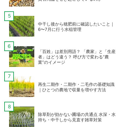
中干し後から穂肥前に確認したいこと｜
6〜7月に行う水稲管理
「百姓」は差別用語？ 「農家」と「生産
者」はどう違う？ 呼び方で変わる“農
業”のイメージ
再生二期作・二期作・二毛作の基礎知識
｜ひとつの農地で収量を増やす方法
除草剤が効かない圃場の共通点 水深・水
持ち・中干しから見直す雑草対策