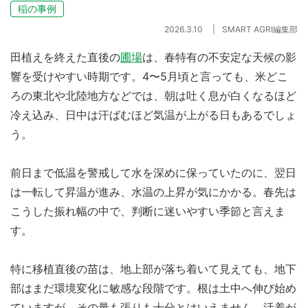
稲の事例
2026.3.10
SMART AGRI編集部
田植えを終えた直後の
圃場
は、春特有の不安定な天候の影
響を受けやすい時期です。4〜5月頃と言っても、米どこ
ろの東北や北陸地方などでは、朝は吐く息が白くなるほど
冷え込み、日中は汗ばむほど気温が上がる日もあるでしょ
う。
前日まで低温を警戒して水を深めに保っていたのに、翌日
は一転して昇温が進み、水温の上昇が気にかかる。春先は
こうした振れ幅の中で、判断に迷いやすい季節と言えま
す。
特に移植直後の苗は、地上部が落ち着いて見えても、地下
部はまだ環境変化に敏感な段階です。根は土中へ伸び始め
ていますが、その量も張りも十分とはいえません。活着が