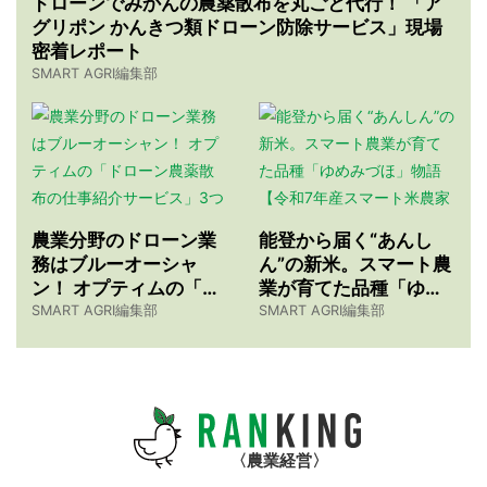
ドローンでみかんの農薬散布を丸ごと代行！ 「ア
グリポン かんきつ類ドローン防除サービス」現場
密着レポート
SMART AGRI編集部
農業分野のドローン業
能登から届く“あんし
務はブルーオーシャ
ん”の新米。スマート農
ン！ オプティムの「ド
業が育てた品種「ゆめ
ローン農薬散布の仕事
みづほ」物語 【令和7
SMART AGRI編集部
SMART AGRI編集部
紹介サービス」3つのメ
年産スマート米農家 株
リット
式会社ゆめうらら・裏
さんインタビュー】
農業経営