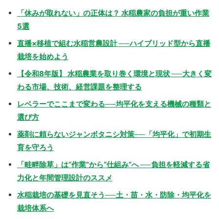
「休みが取れない」の正体は？ 水稲農家の負担が重い作業
5選
直播×移植で組む水稲営農設計 ──ハイブリッド型から直播
栽培を始めよう
【令和8年版】 水稲農業を取り巻く環境と現状 ──大きく変
わる市場、技術、経営課題を整理する
レベラーでここまで変わる──均平化を支える機械の種類と
選び方
薬剤に頼らないジャンボタニシ対策──「均平化」で初期生
育を守ろう
「畦畔除草」は“作業”から“仕組み”へ ──負担を軽減する省
力化と年間管理設計のススメ
水稲栽培の基礎を見直そう──土・苗・水・防除・均平化を
栽培体系へ