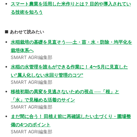
スマート農業を活用した米作りとは？ 目的や導入されてい
る技術を知ろう
あわせて読みたい
水稲栽培の基礎を見直そう──土・苗・水・防除・均平化を
栽培体系へ
SMART AGRI編集部
水稲の水管理を誰もができる作業に！ 4〜5月に見直した
い"属人化しない水回り管理のコツ"
SMART AGRI編集部
移植初期の異変を見逃さないための視点 ──「根」と
「水」で見極める活着のサイン
SMART AGRI編集部
まだ間に合う！ 田植え前に再確認したい土づくり・圃場整
備の4つのポイント
SMART AGRI編集部