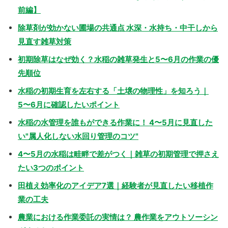
前編】
除草剤が効かない圃場の共通点 水深・水持ち・中干しから
見直す雑草対策
初期除草はなぜ効く？水稲の雑草発生と5〜6月の作業の優
先順位
水稲の初期生育を左右する「土壌の物理性」を知ろう｜
5〜6月に確認したいポイント
水稲の水管理を誰もができる作業に！ 4〜5月に見直した
い"属人化しない水回り管理のコツ"
4〜5月の水稲は畦畔で差がつく｜雑草の初期管理で押さえ
たい3つのポイント
田植え効率化のアイデア7選｜経験者が見直したい移植作
業の工夫
農業における作業委託の実情は？ 農作業をアウトソーシン