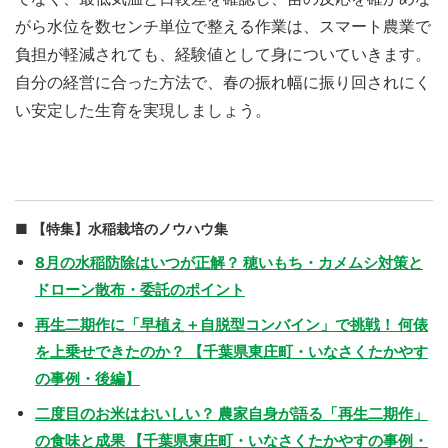
がら水位を数センチ単位で整える作業は、スマート農業で
負担が軽減されても、経験値として身についていきます。
自分の経営に合った方法で、春の振れ幅に振り回されにく
い安定した生育を実現しましょう。
【特集】水稲栽培のノウハウ集
8月の水稲防除はいつが正解？ 穂いもち・カメムシ対策と
ドローン散布・委託のポイント
再生二期作に「早植え＋自脱型コンバイン」で挑戦！ 何俵
を上乗せできたのか？ 【千葉県東庄町・いなさくたかやす
の事例・後編】
二度目のお米はおいしい？ 農家自身が語る「再生二期作」
の食味と成果 【千葉県東庄町・いなさくたかやすの事例・