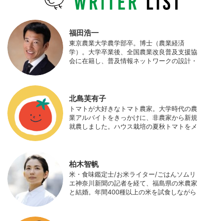
福田浩一
東京農業大学農学部卒。博士（農業経済
学）。大学卒業後、全国農業改良普及支援協
会に在籍し、普及情報ネットワークの設計・
運営、月刊誌「技術と普及」の編集などを担
当（元情報部長）。2011年に株式会社日本農
業サポート研究所を創業し、海外のICT利用
の実証試験や農産物輸出などに関わった。主
北島芙有子
にスマート農業の実証試験やコンサルなどに
トマトが大好きなトマト農家。大学時代の農
携わっている。 HP：http://www.ijas.co.jp/
業アルバイトをきっかけに、非農家から新規
就農しました。ハウス栽培の夏秋トマトをメ
インに、季節の野菜を栽培しています。最近
はWeb関連の仕事も始め、半農半Xの生活。
柏木智帆
米・食味鑑定士/お米ライター/ごはんソムリ
エ神奈川新聞の記者を経て、福島県の米農家
と結婚。年間400種以上の米を試食しながら
「お米の消費アップ」をライフワークに、執
筆やイベント、講演活動など、お米の魅力を
伝える活動を行っている。また、4歳の娘の