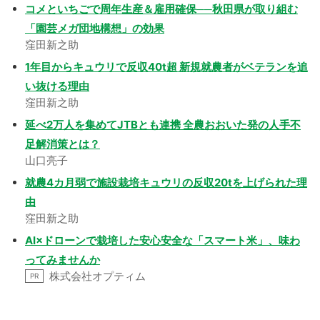
コメといちごで周年生産＆雇用確保──秋田県が取り組む
「園芸メガ団地構想」の効果
窪田新之助
1年目からキュウリで反収40t超 新規就農者がベテランを追
い抜ける理由
窪田新之助
延べ2万人を集めてJTBとも連携 全農おおいた発の人手不
足解消策とは？
山口亮子
就農4カ月弱で施設栽培キュウリの反収20tを上げられた理
由
窪田新之助
AI×ドローンで栽培した安心安全な「スマート米」、味わ
ってみませんか
株式会社オプティム
PR