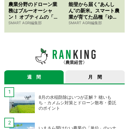
農業分野のドローン業
能登から届く“あんし
務はブルーオーシャ
ん”の新米。スマート農
ン！ オプティムの「ド
業が育てた品種「ゆめ
ローン農薬散布の仕事
みづほ」物語 【令和7
SMART AGRI編集部
SMART AGRI編集部
紹介サービス」3つのメ
年産スマート米農家 株
リット
式会社ゆめうらら・裏
さんインタビュー】
農業経営
週 間
月 間
8月の水稲防除はいつが正解？ 穂いも
ち・カメムシ対策とドローン散布・委託
のポイント
いまさら聞けない農業の「単位」のハナ