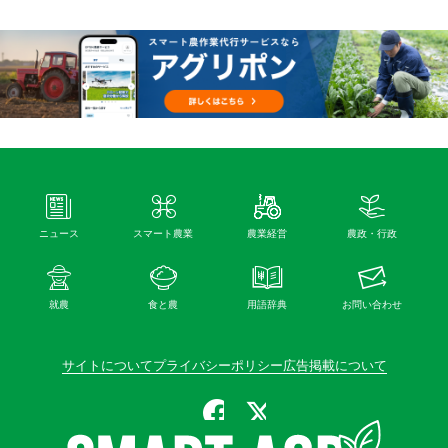
ニュース
スマート農業
農業経営
農政・行政
就農
食と農
用語辞典
お問い合わせ
サイトについて
プライバシーポリシー
広告掲載について
公式Facebook
公式X（旧Twitter）