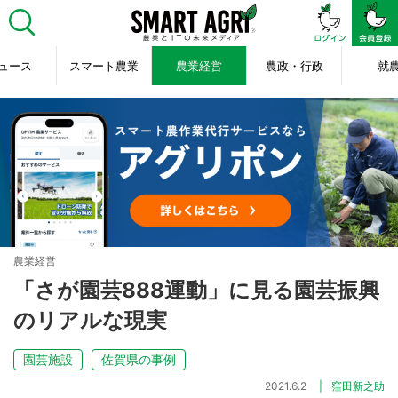
ュース
スマート農業
農業経営
農政・行政
就
農業経営
「さが園芸888運動」に見る園芸振興
のリアルな現実
園芸施設
佐賀県の事例
2021.6.2
窪田新之助