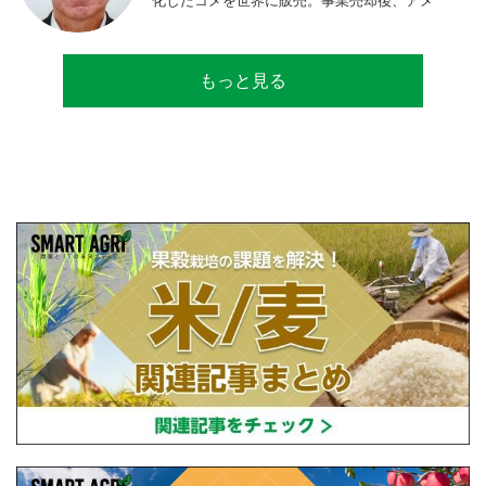
リカのコメ農家となる。同時に、種子会社・
精米会社・流通業者に、生産・精米技術コン
サルティングとして関わり、企業などの依頼
もっと見る
で世界12カ国の良質米生産可能産地を訪問調
査。現在は、「田牧ファームスジャパン」を
設立し、直接播種やIoTを用いた稲作の実践や
研究・開発を行っている。