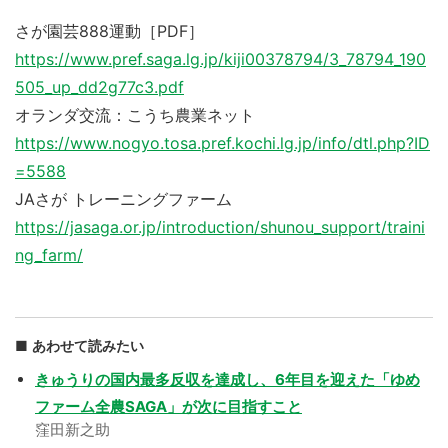
さが園芸888運動［PDF］
https://www.pref.saga.lg.jp/kiji00378794/3_78794_190
505_up_dd2g77c3.pdf
オランダ交流：こうち農業ネット
https://www.nogyo.tosa.pref.kochi.lg.jp/info/dtl.php?ID
=5588
JAさが トレーニングファーム
https://jasaga.or.jp/introduction/shunou_support/traini
ng_farm/
あわせて読みたい
きゅうりの国内最多反収を達成し、6年目を迎えた「ゆめ
ファーム全農SAGA」が次に目指すこと
窪田新之助