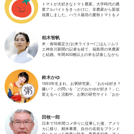
にスマート農業の実証試験やコンサルなどに
トマトが大好きなトマト農家。大学時代の農
携わっている。 HP：http://www.ijas.co.jp/
業アルバイトをきっかけに、非農家から新規
就農しました。ハウス栽培の夏秋トマトをメ
インに、季節の野菜を栽培しています。最近
はWeb関連の仕事も始め、半農半Xの生活。
柏木智帆
米・食味鑑定士/お米ライター/ごはんソムリ
エ神奈川新聞の記者を経て、福島県の米農家
と結婚。年間400種以上の米を試食しながら
「お米の消費アップ」をライフワークに、執
筆やイベント、講演活動など、お米の魅力を
伝える活動を行っている。また、4歳の娘の
食事やお弁当づくりを通して、食育にも目を
鈴木かゆ
向けている。プロフィール写真 ©杉山晃造
1993年生まれ、お粥研究家。「おかゆ好き？
嫌い？」の問いを「どのおかゆが好き？」に
変えるべく活動中。お粥の研究サイト「おか
ゆワールド.com」運営。各種SNS、メディア
にてお粥レシピ/レポ/歴史/文化などを発信
中。JAPAN MENSA会員。
田牧一郎
日本で15年間コメ作りに従事した後、アメリ
カに移り、精米事業、自分の名前をブランド
化したコメを世界に販売。事業売却後、アメ