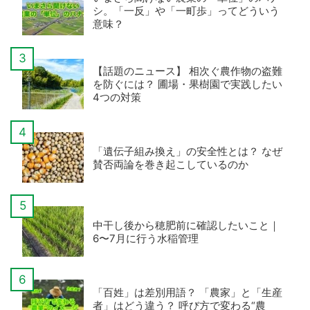
シ。「一反」や「一町歩」ってどういう
意味？
【話題のニュース】 相次ぐ農作物の盗難
を防ぐには？ 圃場・果樹園で実践したい
4つの対策
「遺伝子組み換え」の安全性とは？ なぜ
賛否両論を巻き起こしているのか
中干し後から穂肥前に確認したいこと｜
6〜7月に行う水稲管理
「百姓」は差別用語？ 「農家」と「生産
者」はどう違う？ 呼び方で変わる“農