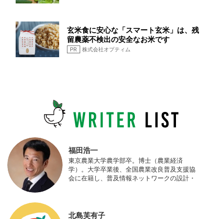
玄米食に安心な「スマート玄米」は、残
留農薬不検出の安全なお米です
PR
株式会社オプティム
福田浩一
東京農業大学農学部卒。博士（農業経済
学）。大学卒業後、全国農業改良普及支援協
会に在籍し、普及情報ネットワークの設計・
運営、月刊誌「技術と普及」の編集などを担
当（元情報部長）。2011年に株式会社日本農
業サポート研究所を創業し、海外のICT利用
の実証試験や農産物輸出などに関わった。主
北島芙有子