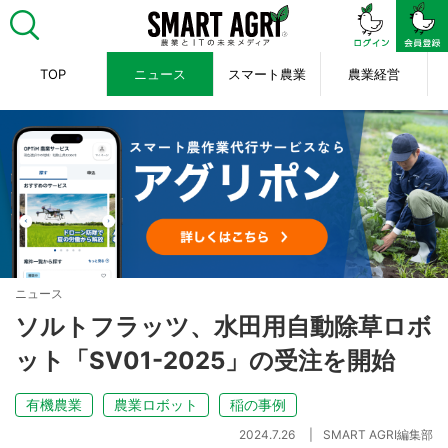
TOP
ニュース
スマート農業
農業経営
ニュース
ソルトフラッツ、水田用自動除草ロボ
ット「SV01-2025」の受注を開始
有機農業
農業ロボット
稲の事例
2024.7.26
SMART AGRI編集部