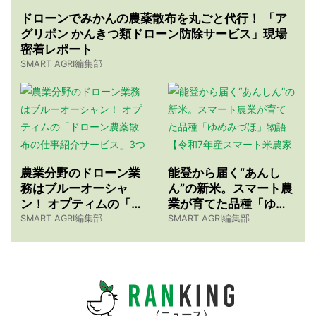
ドローンでみかんの農薬散布を丸ごと代行！ 「ア
グリポン かんきつ類ドローン防除サービス」現場
密着レポート
SMART AGRI編集部
農業分野のドローン業
能登から届く“あんし
務はブルーオーシャ
ん”の新米。スマート農
ン！ オプティムの「ド
業が育てた品種「ゆめ
ローン農薬散布の仕事
みづほ」物語 【令和7
SMART AGRI編集部
SMART AGRI編集部
紹介サービス」3つのメ
年産スマート米農家 株
リット
式会社ゆめうらら・裏
さんインタビュー】
ニュース