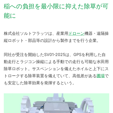
稲への負担を最小限に抑えた除草が可
能に
株式会社ソルトフラッツは、産業用
ドローン
機器・遠隔操
縦ロボット・部品等の設計から製作までを行う企業。
同社が受注を開始したSV01-2025は、GPSを利用した自
動走行とラジコン操縦による手動での走行も可能な水田用
除草ロボット。サスペンションを備えたホイルと上下にス
トロークする除草装置を備えていて、高低差がある
圃場
で
も安定した除草効果を発揮するという。