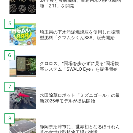
JA全農と農研機構、業務用米の多収新品
種「ZR1」を開発
埼玉県の下水汚泥燃焼灰を使用した循環
型肥料「クマムシくん888」販売開始
クロロス、“圃場を歩かずに見る”圃場観
察システム「SWALO Eye」を提供開始
水田除草ロボット「ミズニゴール」の最
新2025年モデルが提供開始
静岡県沼津市に、世界初となるほうれん
草の次世代型植物工場が建設