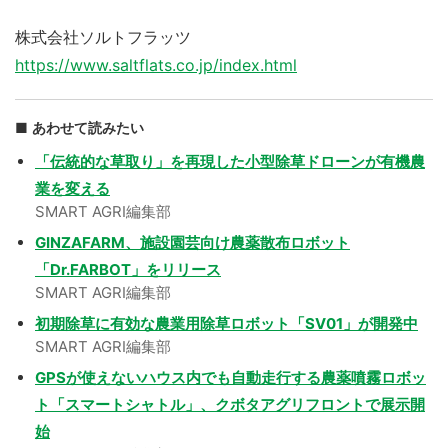
株式会社ソルトフラッツ
https://www.saltflats.co.jp/index.html
あわせて読みたい
「伝統的な草取り」を再現した小型除草ドローンが有機農
業を変える
SMART AGRI編集部
GINZAFARM、施設園芸向け農薬散布ロボット
「Dr.FARBOT」をリリース
SMART AGRI編集部
初期除草に有効な農業用除草ロボット「SV01」が開発中
SMART AGRI編集部
GPSが使えないハウス内でも自動走行する農薬噴霧ロボッ
ト「スマートシャトル」、クボタアグリフロントで展示開
始