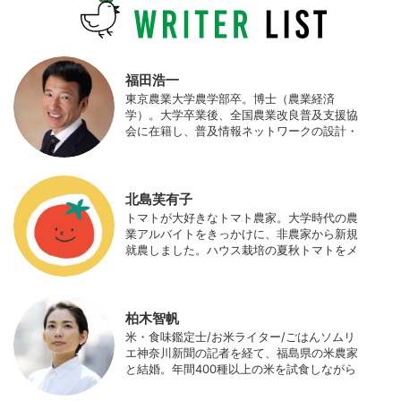
福田浩一
東京農業大学農学部卒。博士（農業経済
学）。大学卒業後、全国農業改良普及支援協
会に在籍し、普及情報ネットワークの設計・
運営、月刊誌「技術と普及」の編集などを担
当（元情報部長）。2011年に株式会社日本農
業サポート研究所を創業し、海外のICT利用
の実証試験や農産物輸出などに関わった。主
北島芙有子
にスマート農業の実証試験やコンサルなどに
トマトが大好きなトマト農家。大学時代の農
携わっている。 HP：http://www.ijas.co.jp/
業アルバイトをきっかけに、非農家から新規
就農しました。ハウス栽培の夏秋トマトをメ
インに、季節の野菜を栽培しています。最近
はWeb関連の仕事も始め、半農半Xの生活。
柏木智帆
米・食味鑑定士/お米ライター/ごはんソムリ
エ神奈川新聞の記者を経て、福島県の米農家
と結婚。年間400種以上の米を試食しながら
「お米の消費アップ」をライフワークに、執
筆やイベント、講演活動など、お米の魅力を