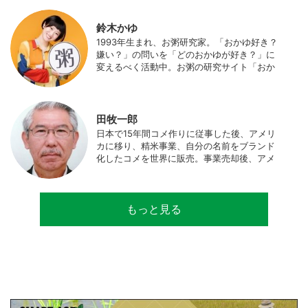
伝える活動を行っている。また、4歳の娘の
食事やお弁当づくりを通して、食育にも目を
鈴木かゆ
向けている。プロフィール写真 ©杉山晃造
1993年生まれ、お粥研究家。「おかゆ好き？
嫌い？」の問いを「どのおかゆが好き？」に
変えるべく活動中。お粥の研究サイト「おか
ゆワールド.com」運営。各種SNS、メディア
にてお粥レシピ/レポ/歴史/文化などを発信
中。JAPAN MENSA会員。
田牧一郎
日本で15年間コメ作りに従事した後、アメリ
カに移り、精米事業、自分の名前をブランド
化したコメを世界に販売。事業売却後、アメ
リカのコメ農家となる。同時に、種子会社・
精米会社・流通業者に、生産・精米技術コン
サルティングとして関わり、企業などの依頼
もっと見る
で世界12カ国の良質米生産可能産地を訪問調
査。現在は、「田牧ファームスジャパン」を
設立し、直接播種やIoTを用いた稲作の実践や
研究・開発を行っている。