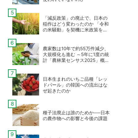
「減反政策」の廃止で、日本の
稲作はどう変わったのか 「令和
の米騒動」を契機に米政策を考
える
農家数は10年で約55万件減少、
大規模化も進む ～5年に1度の統
計「農林業センサス2025」概数
値が公表
日本生まれのいちご品種「レッ
ドパール」の韓国への流出はな
ぜ起きたのか
種子法廃止は誰のためか──日本
の農作物への影響と今後の課題