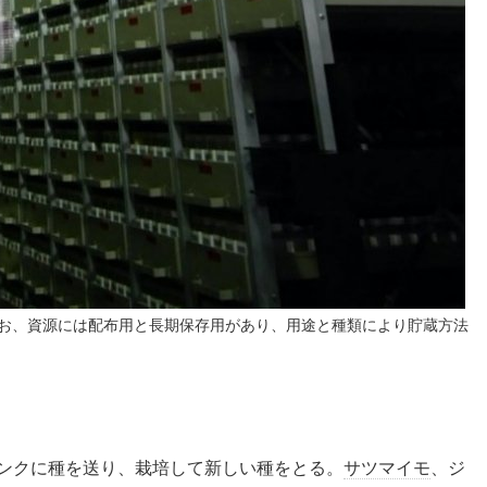
なお、資源には配布用と長期保存用があり、用途と種類により貯蔵方法
バンクに種を送り、栽培して新しい種をとる。
サツマイモ
、ジ