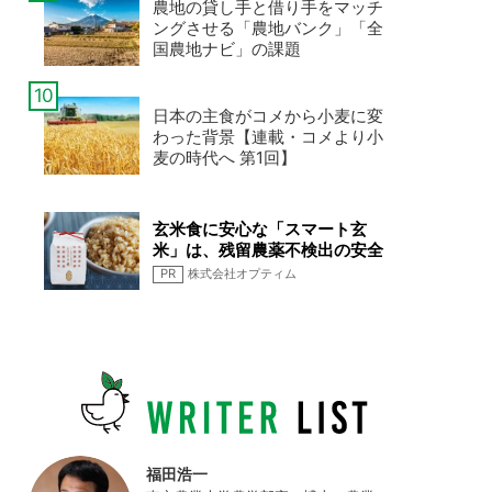
農地の貸し手と借り手をマッチ
ングさせる「農地バンク」「全
国農地ナビ」の課題
日本の主食がコメから小麦に変
わった背景【連載・コメより小
麦の時代へ 第1回】
玄米食に安心な「スマート玄
米」は、残留農薬不検出の安全
なお米です
PR
株式会社オプティム
福田浩一