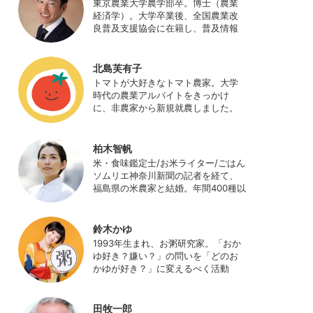
東京農業大学農学部卒。博士（農業
経済学）。大学卒業後、全国農業改
良普及支援協会に在籍し、普及情報
ネットワークの設計・運営、月刊誌
「技術と普及」の編集などを担当
（元情報部長）。2011年に株式会社
北島芙有子
日本農業サポート研究所を創業し、
トマトが大好きなトマト農家。大学
海外のICT利用の実証試験や農産物輸
時代の農業アルバイトをきっかけ
出などに関わった。主にスマート農
に、非農家から新規就農しました。
業の実証試験やコンサルなどに携わ
ハウス栽培の夏秋トマトをメイン
っている。 HP：
に、季節の野菜を栽培しています。
http://www.ijas.co.jp/
最近はWeb関連の仕事も始め、半農
柏木智帆
半Xの生活。
米・食味鑑定士/お米ライター/ごはん
ソムリエ神奈川新聞の記者を経て、
福島県の米農家と結婚。年間400種以
上の米を試食しながら「お米の消費
アップ」をライフワークに、執筆や
イベント、講演活動など、お米の魅
鈴木かゆ
力を伝える活動を行っている。ま
1993年生まれ、お粥研究家。「おか
た、4歳の娘の食事やお弁当づくりを
ゆ好き？嫌い？」の問いを「どのお
通して、食育にも目を向けている。
かゆが好き？」に変えるべく活動
プロフィール写真 ©杉山晃造
中。お粥の研究サイト「おかゆワー
ルド.com」運営。各種SNS、メディ
アにてお粥レシピ/レポ/歴史/文化な
田牧一郎