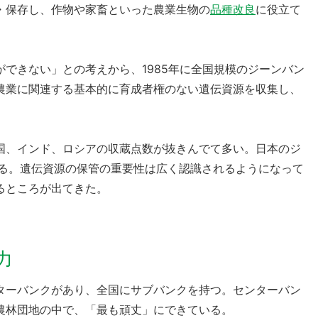
・保存し、作物や家畜といった農業生物の
品種改良
に役立て
できない」との考えから、1985年に全国規模のジーンバン
農業に関連する基本的に育成者権のない遺伝資源を収集し、
国、インド、ロシアの収蔵点数が抜きんでて多い。日本のジ
れる。遺伝資源の保管の重要性は広く認識されるようになって
るところが出てきた。
力
ターバンクがあり、全国にサブバンクを持つ。センターバン
農林団地の中で、「最も頑丈」にできている。