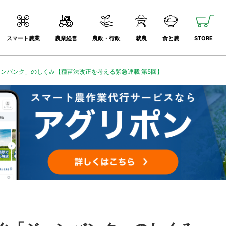
スマート農業
農業経営
農政・行政
就農
食と農
STORE
ンバンク」のしくみ【種苗法改正を考える緊急連載 第5回】