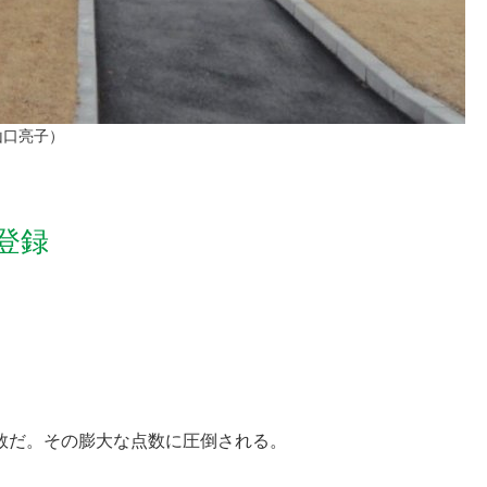
山口亮子）
登録
数だ。その膨大な点数に圧倒される。