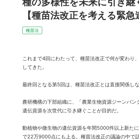
種の多様性を未来に引き継
【種苗法改正を考える緊急連
種苗法
これまで4回にわたって、
種苗法
改正で何が変わり
してきた。
最終回となる第5回は、種苗法改正とは直接関係し
農研機構
の下部組織に、「農業生物資源ジーンバン
遺伝資源を次世代に引き継ぐことが目的だ。
動植物や微生物の遺伝資源を年間5000件以上新たに
で22万9000点にも上る。種苗法改正の議論の中