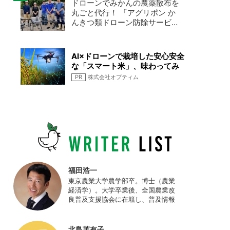
ドローンでみかんの農薬散布を
丸ごと代行！ 「アグリポン か
んきつ類ドローン防除サービ
ス」現場密着レポート
AI×ドローンで栽培した安心安全
な「スマート米」、味わってみ
ませんか
PR
株式会社オプティム
福田浩一
東京農業大学農学部卒。博士（農業
経済学）。大学卒業後、全国農業改
良普及支援協会に在籍し、普及情報
ネットワークの設計・運営、月刊誌
「技術と普及」の編集などを担当
（元情報部長）。2011年に株式会社
北島芙有子