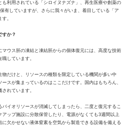
とも利用されている「シロイヌナズナ」、再生医療や創薬の
を保有していますが、さらに我々がいま、着目している「ア
ます。
ですか？
にマウス胚の凍結と凍結胚からの個体復元には、高度な技術
在職しています。
生物だけと、リソースの種類を限定している機関が多い中
ソースが集まっているのはここだけです。国内はもちろん、
価されています。
るバイオリソースが消滅してしまったら、二度と復元するこ
クアップ施設に分散保管したり、電源がなくても3週間以上
結に欠かせない液体窒素を空気から製造できる設備を備える