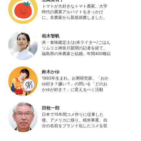
日本農業サポート研究所を創業し、
トマトが大好きなトマト農家。大学
海外のICT利用の実証試験や農産物輸
時代の農業アルバイトをきっかけ
出などに関わった。主にスマート農
に、非農家から新規就農しました。
業の実証試験やコンサルなどに携わ
ハウス栽培の夏秋トマトをメイン
っている。 HP：
に、季節の野菜を栽培しています。
http://www.ijas.co.jp/
最近はWeb関連の仕事も始め、半農
柏木智帆
半Xの生活。
米・食味鑑定士/お米ライター/ごはん
ソムリエ神奈川新聞の記者を経て、
福島県の米農家と結婚。年間400種以
上の米を試食しながら「お米の消費
アップ」をライフワークに、執筆や
イベント、講演活動など、お米の魅
鈴木かゆ
力を伝える活動を行っている。ま
1993年生まれ、お粥研究家。「おか
た、4歳の娘の食事やお弁当づくりを
ゆ好き？嫌い？」の問いを「どのお
通して、食育にも目を向けている。
かゆが好き？」に変えるべく活動
プロフィール写真 ©杉山晃造
中。お粥の研究サイト「おかゆワー
ルド.com」運営。各種SNS、メディ
アにてお粥レシピ/レポ/歴史/文化な
田牧一郎
どを発信中。JAPAN MENSA会員。
日本で15年間コメ作りに従事した
後、アメリカに移り、精米事業、自
分の名前をブランド化したコメを世
界に販売。事業売却後、アメリカの
コメ農家となる。同時に、種子会