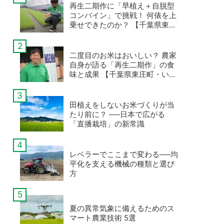
再生二期作に「早植え＋自脱型
コンバイン」で挑戦！ 何俵を上
乗せできたのか？ 【千葉県東庄
町・いなさくたかやすの事例・
後編】
二度目のお米はおいしい？ 農家
自身が語る「再生二期作」の食
味と成果 【千葉県東庄町・いな
さくたかやすの事例・前編】
田植えをしないお米づくりが当
たり前に？ ──日本で広がる
「直播栽培」の新常識
レベラーでここまで変わる──均
平化を支える機械の種類と選び
方
夏の異常気象に備えるためのス
マート農業技術 5選