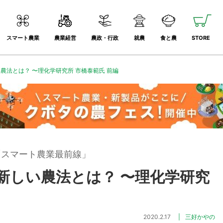
スマート農業
農業経営
農政・行政
就農
食と農
STORE
農法とは？ 〜理化学研究所 市橋泰範氏 前編
「スマート農業最前線」
新しい農法とは？ 〜理化学研究
2020.2.17
三好かやの