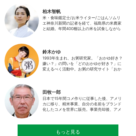
柏木智帆
米・食味鑑定士/お米ライター/ごはんソムリ
エ神奈川新聞の記者を経て、福島県の米農家
と結婚。年間400種以上の米を試食しながら
「お米の消費アップ」をライフワークに、執
筆やイベント、講演活動など、お米の魅力を
伝える活動を行っている。また、4歳の娘の
食事やお弁当づくりを通して、食育にも目を
鈴木かゆ
向けている。プロフィール写真 ©杉山晃造
1993年生まれ、お粥研究家。「おかゆ好き？
嫌い？」の問いを「どのおかゆが好き？」に
変えるべく活動中。お粥の研究サイト「おか
ゆワールド.com」運営。各種SNS、メディア
にてお粥レシピ/レポ/歴史/文化などを発信
中。JAPAN MENSA会員。
田牧一郎
日本で15年間コメ作りに従事した後、アメリ
カに移り、精米事業、自分の名前をブランド
化したコメを世界に販売。事業売却後、アメ
リカのコメ農家となる。同時に、種子会社・
精米会社・流通業者に、生産・精米技術コン
サルティングとして関わり、企業などの依頼
もっと見る
で世界12カ国の良質米生産可能産地を訪問調