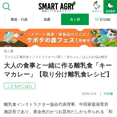
農政・行政
就農
食と農
STORE
食と農
【コラム】離乳食インストラクターに聞く！赤ちゃんごはんのお悩み解決
大人の食事と一緒に作る離乳食「キー
マカレー」【取り分け離乳食レシピ】
こどものごはん
2020.5.14
中田馨
離乳食インストラクター協会代表理事、中田家庭保育所
施設長であり、黄金色のかつお昆布だしから作られる「和