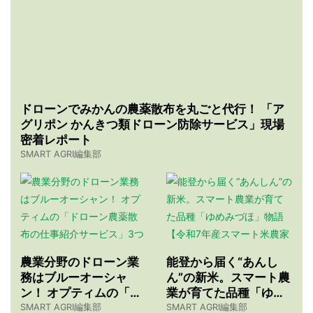
ドローンでみかんの農薬散布を丸ごと代行！ 「ア
グリポン かんきつ類ドローン防除サービス」現場
密着レポート
SMART AGRI編集部
農業分野のドローン業
能登から届く“あんし
務はブルーオーシャ
ん”の新米。スマート農
ン！ オプティムの「ド
業が育てた品種「ゆめ
ローン農薬散布の仕事
みづほ」物語 【令和7
SMART AGRI編集部
SMART AGRI編集部