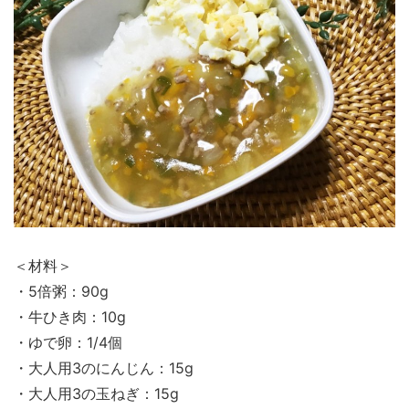
＜材料＞
・5倍粥：90g
・牛ひき肉：10g
・ゆで卵：1/4個
・大人用3のにんじん：15g
・大人用3の玉ねぎ：15g