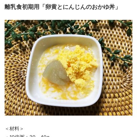
離乳食初期用「卵黄とにんじんのおかゆ丼」
＜材料＞