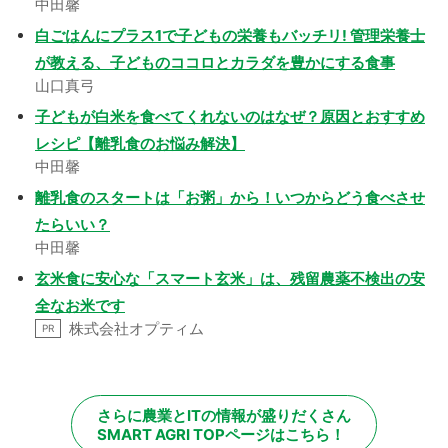
中田馨
白ごはんにプラス1で子どもの栄養もバッチリ! 管理栄養士
が教える、子どものココロとカラダを豊かにする食事
山口真弓
子どもが白米を食べてくれないのはなぜ？原因とおすすめ
レシピ【離乳食のお悩み解決】
中田馨
離乳食のスタートは「お粥」から！いつからどう食べさせ
たらいい？
中田馨
玄米食に安心な「スマート玄米」は、残留農薬不検出の安
全なお米です
株式会社オプティム
PR
さらに農業とITの情報が盛りだくさん
SMART AGRI TOPページはこちら！