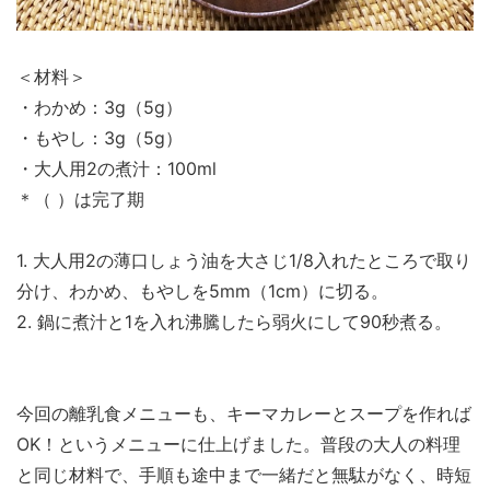
＜材料＞
・わかめ：3g（5g）
・もやし：3g（5g）
・大人用2の煮汁：100ml
＊（ ）は完了期
1. 大人用2の薄口しょう油を大さじ1/8入れたところで取り
分け、わかめ、もやしを5mm（1cm）に切る。
2. 鍋に煮汁と1を入れ沸騰したら弱火にして90秒煮る。
今回の離乳食メニューも、キーマカレーとスープを作れば
OK！というメニューに仕上げました。普段の大人の料理
と同じ材料で、手順も途中まで一緒だと無駄がなく、時短