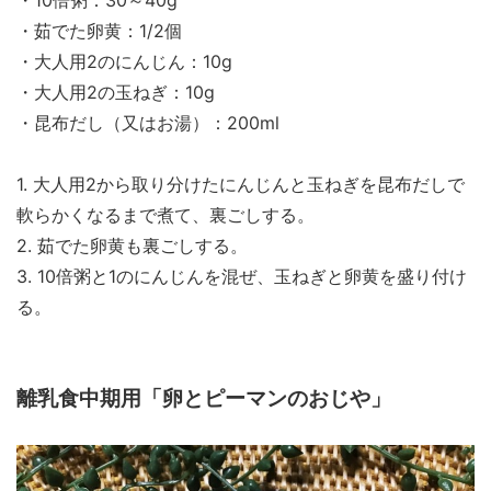
・10倍粥：30～40g
・茹でた卵黄：1/2個
・大人用2のにんじん：10g
・大人用2の玉ねぎ：10g
・昆布だし（又はお湯）：200ml
1. 大人用2から取り分けたにんじんと玉ねぎを昆布だしで
軟らかくなるまで煮て、裏ごしする。
2. 茹でた卵黄も裏ごしする。
3. 10倍粥と1のにんじんを混ぜ、玉ねぎと卵黄を盛り付け
る。
離乳食中期用「卵とピーマンのおじや」