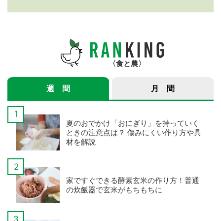
紹介サービス」3つのメ
年産スマート米農家 株
リット
式会社ゆめうらら・裏
さんインタビュー】
食と農
週 間
月 間
夏のおでかけ「おにぎり」を持っていく
ときの注意点は？ 傷みにくい作り方や具
材を解説
家ですぐできる酵素玄米の作り方！普通
の炊飯器で玄米がもちもちに