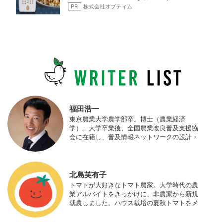
PR
株式会社オプティム
福田浩一
東京農業大学農学部卒。博士（農業経済
学）。大学卒業後、全国農業改良普及支援協
会に在籍し、普及情報ネットワークの設計・
運営、月刊誌「技術と普及」の編集などを担
当（元情報部長）。2011年に株式会社日本農
業サポート研究所を創業し、海外のICT利用
の実証試験や農産物輸出などに関わった。主
北島芙有子
にスマート農業の実証試験やコンサルなどに
トマトが大好きなトマト農家。大学時代の農
携わっている。 HP：http://www.ijas.co.jp/
業アルバイトをきっかけに、非農家から新規
就農しました。ハウス栽培の夏秋トマトをメ
インに、季節の野菜を栽培しています。最近
はWeb関連の仕事も始め、半農半Xの生活。