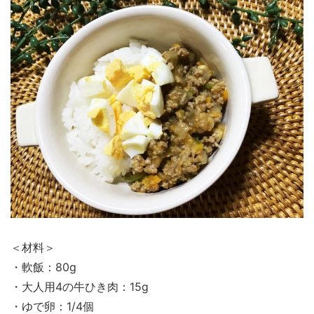
＜材料＞
・軟飯：80g
・大人用4の牛ひき肉：15g
・ゆで卵：1/4個