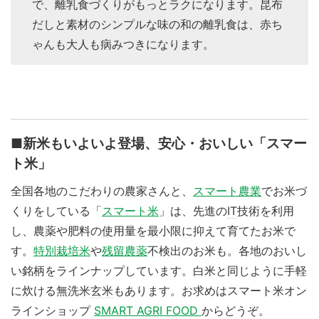
で、離乳食づくりがもっとラクになります。昆布
だしと素材のシンプルな味の和の離乳食は、赤ち
ゃんも大人も病みつきになります。
■新米もいよいよ登場、安心・おいしい「スマー
ト米」
全国各地のこだわりの農家さんと、
スマート農業
でお米づ
くりをしている「
スマート米
」は、先進の
IT
技術を利用
し、農薬や肥料の使用量を最小限に抑えて育てたお米で
す。
特別栽培米
や
残留農薬
不検出のお米も。各地のおいし
い銘柄をラインナップしています。白米と同じように手軽
に炊ける無洗米
玄米
もあります。お求めはスマート米オン
ラインショップ
SMART AGRI FOOD
からどうぞ。