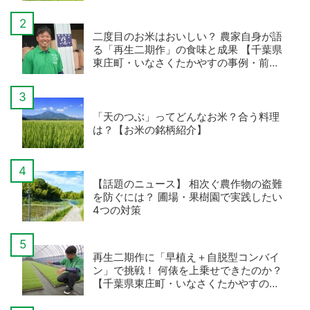
二度目のお米はおいしい？ 農家自身が語
る「再生二期作」の食味と成果 【千葉県
東庄町・いなさくたかやすの事例・前
編】
「天のつぶ」ってどんなお米？合う料理
は？【お米の銘柄紹介】
【話題のニュース】 相次ぐ農作物の盗難
を防ぐには？ 圃場・果樹園で実践したい
4つの対策
再生二期作に「早植え＋自脱型コンバイ
ン」で挑戦！ 何俵を上乗せできたのか？
【千葉県東庄町・いなさくたかやすの事
例・後編】