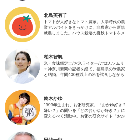
当（元情報部長）。2011年に株式会社日本農
業サポート研究所を創業し、海外のICT利用
の実証試験や農産物輸出などに関わった。主
北島芙有子
にスマート農業の実証試験やコンサルなどに
トマトが大好きなトマト農家。大学時代の農
携わっている。 HP：http://www.ijas.co.jp/
業アルバイトをきっかけに、非農家から新規
就農しました。ハウス栽培の夏秋トマトをメ
インに、季節の野菜を栽培しています。最近
はWeb関連の仕事も始め、半農半Xの生活。
柏木智帆
米・食味鑑定士/お米ライター/ごはんソムリ
エ神奈川新聞の記者を経て、福島県の米農家
と結婚。年間400種以上の米を試食しながら
「お米の消費アップ」をライフワークに、執
筆やイベント、講演活動など、お米の魅力を
伝える活動を行っている。また、4歳の娘の
食事やお弁当づくりを通して、食育にも目を
鈴木かゆ
向けている。プロフィール写真 ©杉山晃造
1993年生まれ、お粥研究家。「おかゆ好き？
嫌い？」の問いを「どのおかゆが好き？」に
変えるべく活動中。お粥の研究サイト「おか
ゆワールド.com」運営。各種SNS、メディア
にてお粥レシピ/レポ/歴史/文化などを発信
中。JAPAN MENSA会員。
田牧一郎