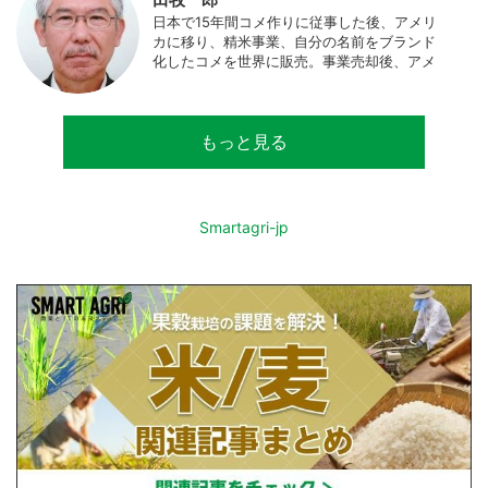
日本で15年間コメ作りに従事した後、アメリ
カに移り、精米事業、自分の名前をブランド
化したコメを世界に販売。事業売却後、アメ
リカのコメ農家となる。同時に、種子会社・
精米会社・流通業者に、生産・精米技術コン
サルティングとして関わり、企業などの依頼
もっと見る
で世界12カ国の良質米生産可能産地を訪問調
査。現在は、「田牧ファームスジャパン」を
設立し、直接播種やIoTを用いた稲作の実践や
研究・開発を行っている。
Smartagri-jp