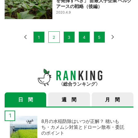
を発揮すべき」 苗最大手企業 ベルグ
アースの戦略（後編）
2020.4.9
1
2
3
4
5
総合ランキング
日 間
週 間
月 間
8月の水稲防除はいつが正解？ 穂いも
ち・カメムシ対策とドローン散布・委託
のポイント