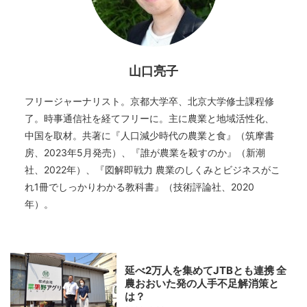
山口亮子
フリージャーナリスト。京都大学卒、北京大学修士課程修
了。時事通信社を経てフリーに。主に農業と地域活性化、
中国を取材。共著に『人口減少時代の農業と食』（筑摩書
房、2023年5月発売）、『誰が農業を殺すのか』（新潮
社、2022年）、『図解即戦力 農業のしくみとビジネスがこ
れ1冊でしっかりわかる教科書』（技術評論社、2020
年）。
延べ2万人を集めてJTBとも連携 全
農おおいた発の人手不足解消策と
は？