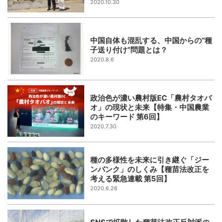
2020.10.30
中国自体も混乱する、中国からの“種
子送り付け”問題とは？
2020.8.6
政治色が濃い農村版EC「農村タオバ
オ」の現状と未来【特集・中国農業
のキーワード 第6回】
2020.7.30
種の多様性を未来に引き継ぐ「ジー
ンバンク」のしくみ【種苗法改正を
考える緊急連載 第5回】
2020.6.26