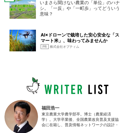
いまさら聞けない農業の「単位」のハナ
シ。「一反」や「一町歩」ってどういう
意味？
AI×ドローンで栽培した安心安全な「ス
マート米」、味わってみませんか
PR
株式会社オプティム
福田浩一
東京農業大学農学部卒。博士（農業経済
学）。大学卒業後、全国農業改良普及支援協
会に在籍し、普及情報ネットワークの設計・
運営、月刊誌「技術と普及」の編集などを担