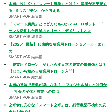
本当に役に立つ「スマート農業」とは？ 生産者が不安視す
る「5つのギモン」から考える
SMART AGRI編集部
「スマート農業」とはどんなものか？ AI・ロボット・ドロ
ーンを活用した農業のメリット・デメリットとは
SMART AGRI編集部
【2025年最新】 代表的な農業用ドローン＆メーカーまと
め
SMART AGRI編集部
「農業用ドローン」がもたらす日本の農業の未来像とは？
【ゼロから始める農業用ドローン入門】
SMART AGRI編集部
本当の意味で農業が楽になる？ 「フィジカルAI」とは何か
──社会の変化と農業への接点
SMART AGRI編集部
玄米食に安心な「スマート玄米」は、残留農薬不検出の安
全なお米です