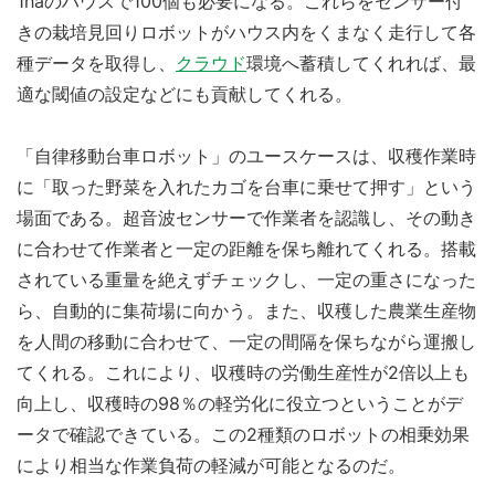
1haのハウスで100個も必要になる。これらをセンサー付
きの栽培見回りロボットがハウス内をくまなく走行して各
種データを取得し、
クラウド
環境へ蓄積してくれれば、最
適な閾値の設定などにも貢献してくれる。
「自律移動台車ロボット」のユースケースは、収穫作業時
に「取った野菜を入れたカゴを台車に乗せて押す」という
場面である。超音波センサーで作業者を認識し、その動き
に合わせて作業者と一定の距離を保ち離れてくれる。搭載
されている重量を絶えずチェックし、一定の重さになった
ら、自動的に集荷場に向かう。また、収穫した農業生産物
を人間の移動に合わせて、一定の間隔を保ちながら運搬し
てくれる。これにより、収穫時の労働生産性が2倍以上も
向上し、収穫時の98％の軽労化に役立つということがデ
ータで確認できている。この2種類のロボットの相乗効果
により相当な作業負荷の軽減が可能となるのだ。