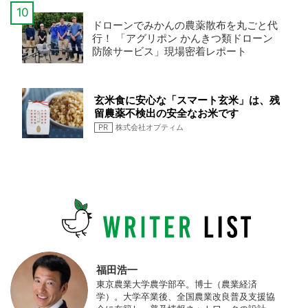
ドローンでみかんの農薬散布を丸ごと代
行！ 「アグリポン かんきつ類ドローン
防除サービス」現場密着レポート
玄米食に安心な「スマート玄米」は、残
留農薬不検出の安全なお米です
PR
株式会社オプティム
福田浩一
東京農業大学農学部卒。博士（農業経済
学）。大学卒業後、全国農業改良普及支援協