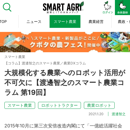
TOP
ニュース
スマート農業
農業経営
農政・
スマート農業
【コラム】渡邊智之のスマート農業／農業DXコラム
大規模化する農業へのロボット活用が
不可欠に【渡邊智之のスマート農業コ
ラム 第19回】
スマート農業
ロボットトラクター
農業ロボット
2021.1.20
渡邊智之
2015年10月に第三次安倍改造内閣にて「一億総活躍社会