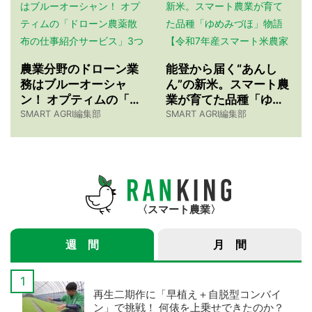
農業分野のドローン業
能登から届く“あんし
務はブルーオーシャ
ん”の新米。スマート農
ン！ オプティムの「ド
業が育てた品種「ゆめ
ローン農薬散布の仕事
みづほ」物語 【令和7
SMART AGRI編集部
SMART AGRI編集部
紹介サービス」3つのメ
年産スマート米農家 株
リット
式会社ゆめうらら・裏
さんインタビュー】
スマート農業
週 間
月 間
再生二期作に「早植え＋自脱型コンバイ
ン」で挑戦！ 何俵を上乗せできたのか？