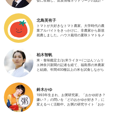
会に在籍し、普及情報ネットワークの設計・
運営、月刊誌「技術と普及」の編集などを担
当（元情報部長）。2011年に株式会社日本農
業サポート研究所を創業し、海外のICT利用
の実証試験や農産物輸出などに関わった。主
北島芙有子
にスマート農業の実証試験やコンサルなどに
トマトが大好きなトマト農家。大学時代の農
携わっている。 HP：http://www.ijas.co.jp/
業アルバイトをきっかけに、非農家から新規
就農しました。ハウス栽培の夏秋トマトをメ
インに、季節の野菜を栽培しています。最近
はWeb関連の仕事も始め、半農半Xの生活。
柏木智帆
米・食味鑑定士/お米ライター/ごはんソムリ
エ神奈川新聞の記者を経て、福島県の米農家
と結婚。年間400種以上の米を試食しながら
「お米の消費アップ」をライフワークに、執
筆やイベント、講演活動など、お米の魅力を
伝える活動を行っている。また、4歳の娘の
食事やお弁当づくりを通して、食育にも目を
鈴木かゆ
向けている。プロフィール写真 ©杉山晃造
1993年生まれ、お粥研究家。「おかゆ好き？
嫌い？」の問いを「どのおかゆが好き？」に
変えるべく活動中。お粥の研究サイト「おか
ゆワールド.com」運営。各種SNS、メディア
にてお粥レシピ/レポ/歴史/文化などを発信