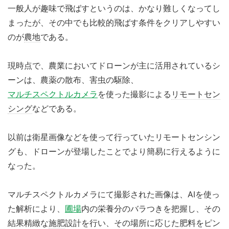
一般人が趣味で飛ばすというのは、かなり難しくなってし
まったが、その中でも比較的飛ばす条件をクリアしやすい
のが
農地
である。
現時点で、農業においてドローンが主に活用されているシ
ーンは、農薬の散布、害虫の駆除、
マルチスペクトルカメラ
を使った撮影による
リモートセン
シング
などである。
以前は衛星画像などを使って行っていたリモートセンシン
グも、ドローンが登場したことでより簡易に行えるように
なった。
マルチスペクトルカメラにて撮影された画像は、AIを使っ
た解析により、
圃場
内の栄養分のバラつきを把握し、その
結果精緻な
施肥
設計を行い、その場所に応じた肥料をピン