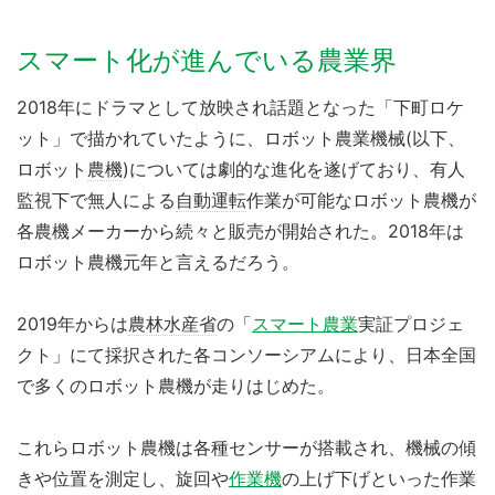
スマート化が進んでいる農業界
2018年にドラマとして放映され話題となった「下町ロケ
ット」で描かれていたように、ロボット農業機械(以下、
ロボット
農機
)については劇的な進化を遂げており、有人
監視下で無人による
自動運転
作業が可能なロボット農機が
各農機メーカーから続々と販売が開始された。2018年は
ロボット農機元年と言えるだろう。
2019年からは
農林水産省
の「
スマート農業
実証プロジェ
クト」にて採択された各コンソーシアムにより、日本全国
で多くのロボット農機が走りはじめた。
これらロボット農機は各種センサーが搭載され、機械の傾
きや位置を測定し、旋回や
作業機
の上げ下げといった作業