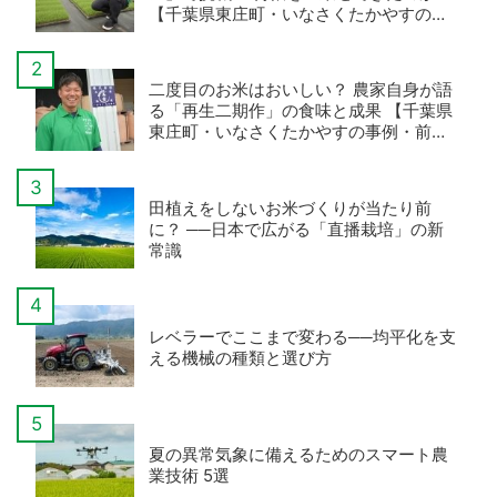
【千葉県東庄町・いなさくたかやすの事
例・後編】
二度目のお米はおいしい？ 農家自身が語
る「再生二期作」の食味と成果 【千葉県
東庄町・いなさくたかやすの事例・前
編】
田植えをしないお米づくりが当たり前
に？ ──日本で広がる「直播栽培」の新
常識
レベラーでここまで変わる──均平化を支
える機械の種類と選び方
夏の異常気象に備えるためのスマート農
業技術 5選