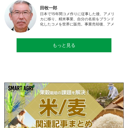
中。JAPAN MENSA会員。
田牧一郎
日本で15年間コメ作りに従事した後、アメリ
カに移り、精米事業、自分の名前をブランド
化したコメを世界に販売。事業売却後、アメ
リカのコメ農家となる。同時に、種子会社・
精米会社・流通業者に、生産・精米技術コン
サルティングとして関わり、企業などの依頼
もっと見る
で世界12カ国の良質米生産可能産地を訪問調
査。現在は、「田牧ファームスジャパン」を
設立し、直接播種やIoTを用いた稲作の実践や
研究・開発を行っている。