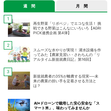
週 間
月 間
再生野菜「リボベジ」でエコな生活！ 挑
戦できる野菜はこんなにいろいろ【AGRI
PICK連携企画 第4弾】
スムーズな水やりが実現！ 灌水設備を作
ってみた【農家見習い・さわちんの「リ
アルタイム新規就農日記」第16回】
新規就農者の35%が離農する現実──未
来の農業の担い手を定着させる方法と
は？
AI×ドローンで栽培した安心安全な「ス
マート米」、味わってみませんか