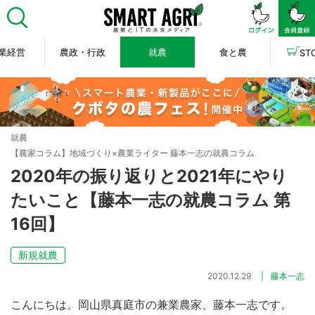
業経営
農政・行政
就農
食と農
ST
就農
【農家コラム】地域づくり×農業ライター 藤本一志の就農コラム
2020年の振り返りと2021年にやり
たいこと【藤本一志の就農コラム 第
16回】
新規就農
2020.12.29
藤本一志
こんにちは。岡山県真庭市の兼業農家、藤本一志です。