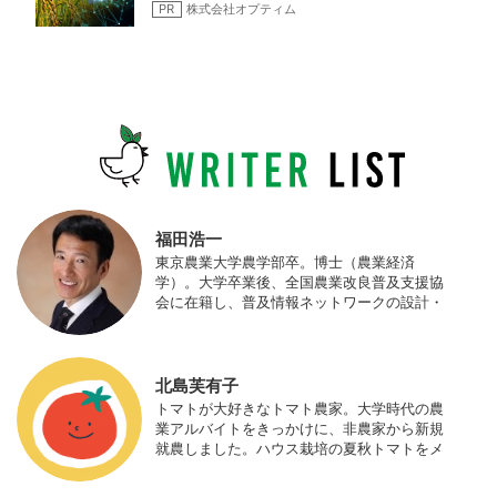
PR
株式会社オプティム
福田浩一
東京農業大学農学部卒。博士（農業経済
学）。大学卒業後、全国農業改良普及支援協
会に在籍し、普及情報ネットワークの設計・
運営、月刊誌「技術と普及」の編集などを担
当（元情報部長）。2011年に株式会社日本農
業サポート研究所を創業し、海外のICT利用
の実証試験や農産物輸出などに関わった。主
北島芙有子
にスマート農業の実証試験やコンサルなどに
トマトが大好きなトマト農家。大学時代の農
携わっている。 HP：http://www.ijas.co.jp/
業アルバイトをきっかけに、非農家から新規
就農しました。ハウス栽培の夏秋トマトをメ
インに、季節の野菜を栽培しています。最近
はWeb関連の仕事も始め、半農半Xの生活。