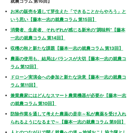
就農コラム 第16回】
お米の販売を通して芽生えた「できることからやろう」と
いう思い【藤本一志の就農コラム 第15回】
消費者、生産者、それぞれが感じる新米の“調味料”【藤本
一志の就農コラム 第14回】
収穫の秋と新たな課題【藤本一志の就農コラム 第13回】
農薬の使用も、結局はバランスが大切【藤本一志の就農コ
ラム 第12回】
ドローン実演会への参加と新たな決意【藤本一志の就農コ
ラム 第11回】
兼業農家にはどんなスマート農業機器が必要か【藤本一志
の就農コラム 第10回】
防除作業を通して考えた農薬の是非～私が農薬を受け入れ
られるようになるまで～【藤本一志の就農コラム 第9回】
人とのつながりで開く就農への道 ～地域おこし協力隊とし