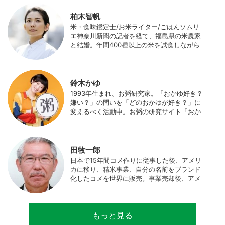
柏木智帆
米・食味鑑定士/お米ライター/ごはんソムリ
エ神奈川新聞の記者を経て、福島県の米農家
と結婚。年間400種以上の米を試食しながら
「お米の消費アップ」をライフワークに、執
筆やイベント、講演活動など、お米の魅力を
伝える活動を行っている。また、4歳の娘の
食事やお弁当づくりを通して、食育にも目を
鈴木かゆ
向けている。プロフィール写真 ©杉山晃造
1993年生まれ、お粥研究家。「おかゆ好き？
嫌い？」の問いを「どのおかゆが好き？」に
変えるべく活動中。お粥の研究サイト「おか
ゆワールド.com」運営。各種SNS、メディア
にてお粥レシピ/レポ/歴史/文化などを発信
中。JAPAN MENSA会員。
田牧一郎
日本で15年間コメ作りに従事した後、アメリ
カに移り、精米事業、自分の名前をブランド
化したコメを世界に販売。事業売却後、アメ
リカのコメ農家となる。同時に、種子会社・
精米会社・流通業者に、生産・精米技術コン
サルティングとして関わり、企業などの依頼
もっと見る
で世界12カ国の良質米生産可能産地を訪問調
査。現在は、「田牧ファームスジャパン」を