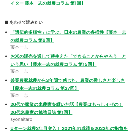
イター 藤本一志の就農コラム 第1回】
あわせて読みたい
「遺伝的多様性」に学ぶ、日本の農業の多様性【藤本一志
の就農コラム 第6回】
藤本一志
お米の販売を通して芽生えた「できることからやろう」と
いう思い【藤本一志の就農コラム 第15回】
藤本一志
兼業農家就農から3年間で感じた、農業の難しさと楽しさ
【藤本一志の就農コラム 第27回】
藤本一志
20代で家業の米農家を継いだ話【農業はもっしぇぜの！
20代米農家の勉強日誌 第1回】
syonaitaro
Uターン就農2年目突入！ 2021年の成績＆2022年の抱負を