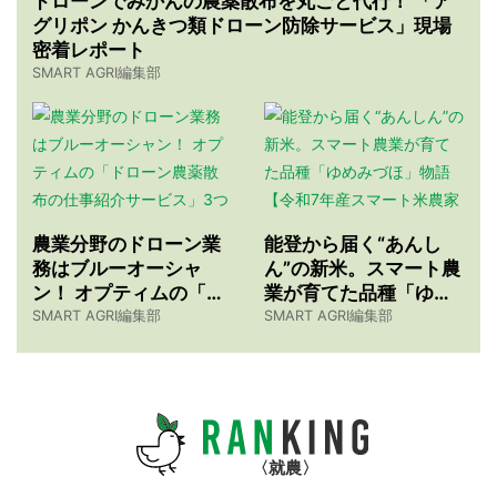
ドローンでみかんの農薬散布を丸ごと代行！ 「ア
グリポン かんきつ類ドローン防除サービス」現場
密着レポート
SMART AGRI編集部
農業分野のドローン業
能登から届く“あんし
務はブルーオーシャ
ん”の新米。スマート農
ン！ オプティムの「ド
業が育てた品種「ゆめ
ローン農薬散布の仕事
みづほ」物語 【令和7
SMART AGRI編集部
SMART AGRI編集部
紹介サービス」3つのメ
年産スマート米農家 株
リット
式会社ゆめうらら・裏
さんインタビュー】
就農