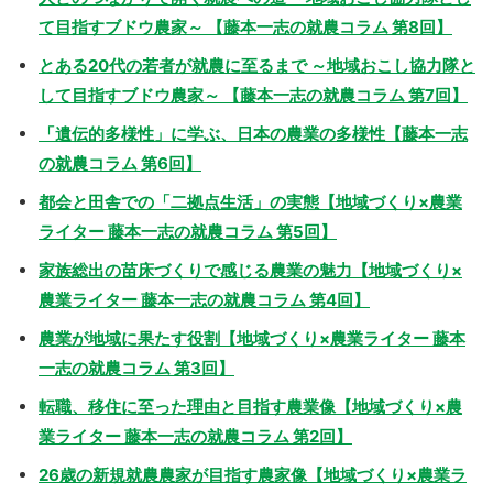
て目指すブドウ農家～ 【藤本一志の就農コラム 第8回】
とある20代の若者が就農に至るまで ～地域おこし協力隊と
して目指すブドウ農家～ 【藤本一志の就農コラム 第7回】
「遺伝的多様性」に学ぶ、日本の農業の多様性【藤本一志
の就農コラム 第6回】
都会と田舎での「二拠点生活」の実態【地域づくり×農業
ライター 藤本一志の就農コラム 第5回】
家族総出の苗床づくりで感じる農業の魅力【地域づくり×
農業ライター 藤本一志の就農コラム 第4回】
農業が地域に果たす役割【地域づくり×農業ライター 藤本
一志の就農コラム 第3回】
転職、移住に至った理由と目指す農業像【地域づくり×農
業ライター 藤本一志の就農コラム 第2回】
26歳の新規就農農家が目指す農家像【地域づくり×農業ラ