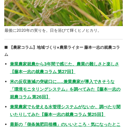
最後に2020年の実りを。日を浴びて輝くヒノヒカリ。
【農家コラム】地域づくり×農業ライター 藤本一志の就農コラ
ム
兼業農家就農から3年間で感じた、農業の難しさと楽しさ
【藤本一志の就農コラム 第27回】
米の反収激減の突破口に……兼業農家が導入できそうな
「環境モニタリングシステム」を調べてみた【藤本一志の
就農コラム 第26回】
兼業農家でも使える水管理システムがないか、調べたり聞
いたりしてみた【藤本一志の就農コラム 第25回】
最新の「側条施肥田植機」のいいところ・気になったとこ