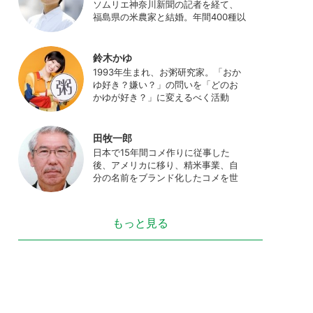
ソムリエ神奈川新聞の記者を経て、
福島県の米農家と結婚。年間400種以
上の米を試食しながら「お米の消費
アップ」をライフワークに、執筆や
イベント、講演活動など、お米の魅
鈴木かゆ
力を伝える活動を行っている。ま
1993年生まれ、お粥研究家。「おか
た、4歳の娘の食事やお弁当づくりを
ゆ好き？嫌い？」の問いを「どのお
通して、食育にも目を向けている。
かゆが好き？」に変えるべく活動
プロフィール写真 ©杉山晃造
中。お粥の研究サイト「おかゆワー
ルド.com」運営。各種SNS、メディ
アにてお粥レシピ/レポ/歴史/文化な
田牧一郎
どを発信中。JAPAN MENSA会員。
日本で15年間コメ作りに従事した
後、アメリカに移り、精米事業、自
分の名前をブランド化したコメを世
界に販売。事業売却後、アメリカの
コメ農家となる。同時に、種子会
社・精米会社・流通業者に、生産・
もっと見る
精米技術コンサルティングとして関
わり、企業などの依頼で世界12カ国
の良質米生産可能産地を訪問調査。
現在は、「田牧ファームスジャパ
ン」を設立し、直接播種やIoTを用い
た稲作の実践や研究・開発を行って
いる。