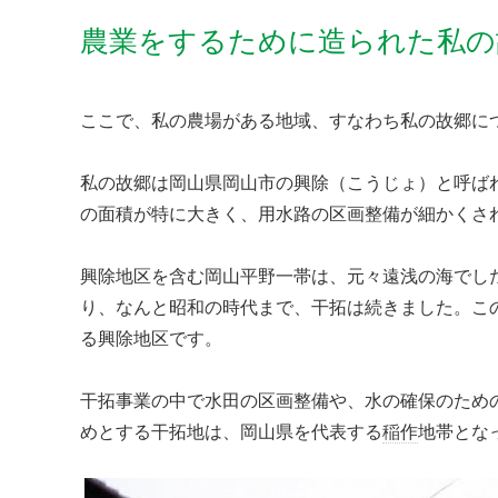
農業をするために造られた私の
ここで、私の農場がある地域、すなわち私の故郷に
私の故郷は岡山県岡山市の興除（こうじょ）と呼ば
の面積が特に大きく、用水路の区画整備が細かくさ
興除地区を含む岡山平野一帯は、元々遠浅の海でし
り、なんと昭和の時代まで、干拓は続きました。こ
る興除地区です。
干拓事業の中で水田の区画整備や、水の確保のため
めとする干拓地は、岡山県を代表する
稲作
地帯とな