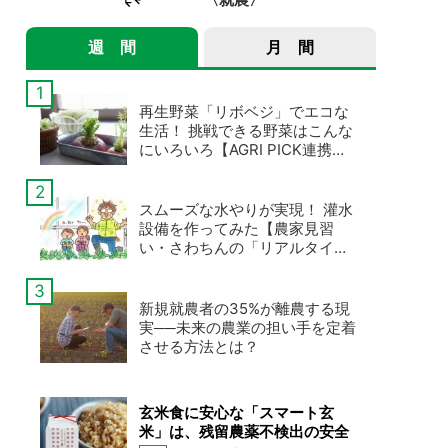
週 間
月 間
再生野菜「リボベジ」でエコな
生活！ 挑戦できる野菜はこんな
にいろいろ【AGRI PICK連携企
画 第4弾】
スムーズな水やりが実現！ 灌水
設備を作ってみた【農家見習
い・さわちんの「リアルタイム
新規就農日記」第16回】
新規就農者の35%が離農する現
実──未来の農業の担い手を定着
させる方法とは？
玄米食に安心な「スマート玄
米」は、残留農薬不検出の安全