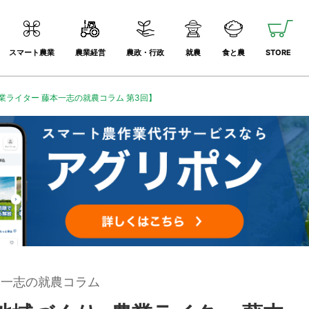
スマート農業
農業経営
農政・行政
就農
食と農
STORE
ライター 藤本一志の就農コラム 第3回】
本一志の就農コラム