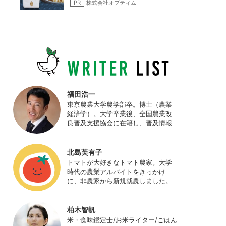
なお米です
PR
株式会社オプティム
福田浩一
東京農業大学農学部卒。博士（農業
経済学）。大学卒業後、全国農業改
良普及支援協会に在籍し、普及情報
ネットワークの設計・運営、月刊誌
「技術と普及」の編集などを担当
（元情報部長）。2011年に株式会社
北島芙有子
日本農業サポート研究所を創業し、
トマトが大好きなトマト農家。大学
海外のICT利用の実証試験や農産物輸
時代の農業アルバイトをきっかけ
出などに関わった。主にスマート農
に、非農家から新規就農しました。
業の実証試験やコンサルなどに携わ
ハウス栽培の夏秋トマトをメイン
っている。 HP：
に、季節の野菜を栽培しています。
http://www.ijas.co.jp/
最近はWeb関連の仕事も始め、半農
柏木智帆
半Xの生活。
米・食味鑑定士/お米ライター/ごはん