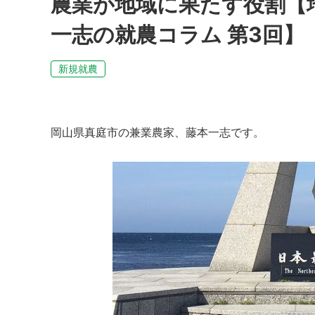
農業が地域に果たす役割【
一志の就農コラム 第3回】
新規就農
岡山県真庭市の兼業農家、藤本一志です。