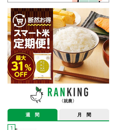
就農
週 間
月 間