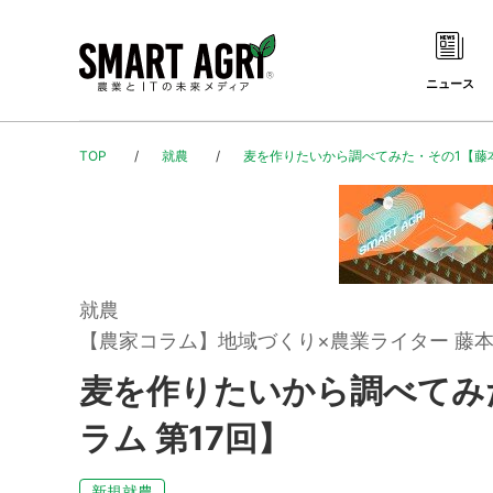
ニュース
TOP
就農
麦を作りたいから調べてみた・その1【藤本
就農
【農家コラム】地域づくり×農業ライター 藤
麦を作りたいから調べてみ
ラム 第17回】
新規就農