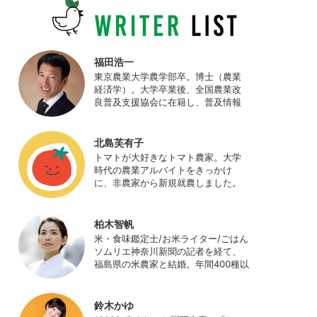
福田浩一
東京農業大学農学部卒。博士（農業
経済学）。大学卒業後、全国農業改
良普及支援協会に在籍し、普及情報
ネットワークの設計・運営、月刊誌
「技術と普及」の編集などを担当
（元情報部長）。2011年に株式会社
北島芙有子
日本農業サポート研究所を創業し、
トマトが大好きなトマト農家。大学
海外のICT利用の実証試験や農産物輸
時代の農業アルバイトをきっかけ
出などに関わった。主にスマート農
に、非農家から新規就農しました。
業の実証試験やコンサルなどに携わ
ハウス栽培の夏秋トマトをメイン
っている。 HP：
に、季節の野菜を栽培しています。
http://www.ijas.co.jp/
最近はWeb関連の仕事も始め、半農
柏木智帆
半Xの生活。
米・食味鑑定士/お米ライター/ごはん
ソムリエ神奈川新聞の記者を経て、
福島県の米農家と結婚。年間400種以
上の米を試食しながら「お米の消費
アップ」をライフワークに、執筆や
イベント、講演活動など、お米の魅
鈴木かゆ
力を伝える活動を行っている。ま