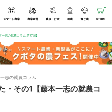
スマート農業
農業経営
農政・行政
就農
食と農
STORE
一志の就農コラム 第17回】
本一志の就農コラム
た・その1【藤本一志の就農コ