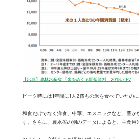
【出典】農林水産省 「米をめぐる関係資料」2018.7 P7
ピーク時には1年間に1人2俵もの米を食べていたの
和食だけでなく洋食、中華、エスニックなど、豊か
す。さらに、農水省の別のデータによると、主食用米