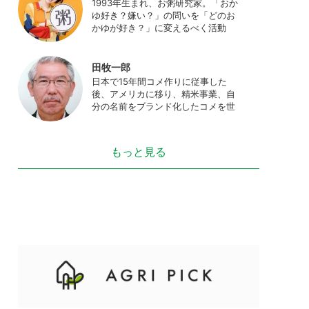
1993年生まれ、お粥研究家。「おか
た、4歳の娘の食事やお弁当づくりを
ゆ好き？嫌い？」の問いを「どのお
通して、食育にも目を向けている。
かゆが好き？」に変えるべく活動
プロフィール写真 ©杉山晃造
中。お粥の研究サイト「おかゆワー
ルド.com」運営。各種SNS、メディ
アにてお粥レシピ/レポ/歴史/文化な
田牧一郎
どを発信中。JAPAN MENSA会員。
日本で15年間コメ作りに従事した
後、アメリカに移り、精米事業、自
分の名前をブランド化したコメを世
界に販売。事業売却後、アメリカの
コメ農家となる。同時に、種子会
社・精米会社・流通業者に、生産・
もっと見る
精米技術コンサルティングとして関
わり、企業などの依頼で世界12カ国
の良質米生産可能産地を訪問調査。
現在は、「田牧ファームスジャパ
ン」を設立し、直接播種やIoTを用い
た稲作の実践や研究・開発を行って
いる。