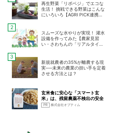
再生野菜「リボベジ」でエコな
生活！ 挑戦できる野菜はこんな
にいろいろ【AGRI PICK連携企
画 第4弾】
スムーズな水やりが実現！ 灌水
設備を作ってみた【農家見習
い・さわちんの「リアルタイム
新規就農日記」第16回】
新規就農者の35%が離農する現
実──未来の農業の担い手を定着
させる方法とは？
玄米食に安心な「スマート玄
米」は、残留農薬不検出の安全
なお米です
PR
株式会社オプティム