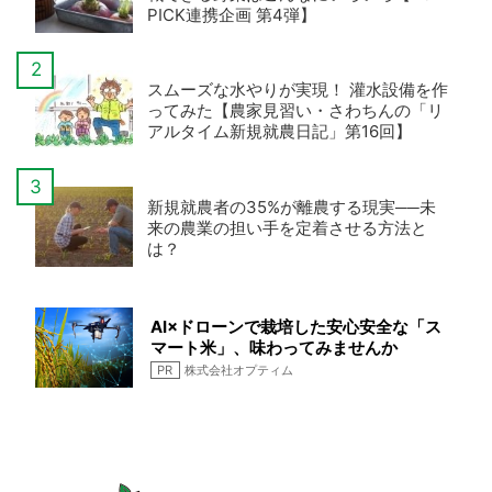
PICK連携企画 第4弾】
スムーズな水やりが実現！ 灌水設備を作
ってみた【農家見習い・さわちんの「リ
アルタイム新規就農日記」第16回】
新規就農者の35%が離農する現実──未
来の農業の担い手を定着させる方法と
は？
AI×ドローンで栽培した安心安全な「ス
マート米」、味わってみませんか
PR
株式会社オプティム