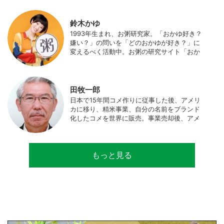
筆やイベント、講演活動など、お米の魅力を
伝える活動を行っている。また、4歳の娘の
食事やお弁当づくりを通して、食育にも目を
鈴木かゆ
向けている。プロフィール写真 ©杉山晃造
1993年生まれ、お粥研究家。「おかゆ好き？
嫌い？」の問いを「どのおかゆが好き？」に
変えるべく活動中。お粥の研究サイト「おか
ゆワールド.com」運営。各種SNS、メディア
にてお粥レシピ/レポ/歴史/文化などを発信
中。JAPAN MENSA会員。
田牧一郎
日本で15年間コメ作りに従事した後、アメリ
カに移り、精米事業、自分の名前をブランド
化したコメを世界に販売。事業売却後、アメ
リカのコメ農家となる。同時に、種子会社・
精米会社・流通業者に、生産・精米技術コン
サルティングとして関わり、企業などの依頼
もっと見る
で世界12カ国の良質米生産可能産地を訪問調
査。現在は、「田牧ファームスジャパン」を
設立し、直接播種やIoTを用いた稲作の実践や
研究・開発を行っている。