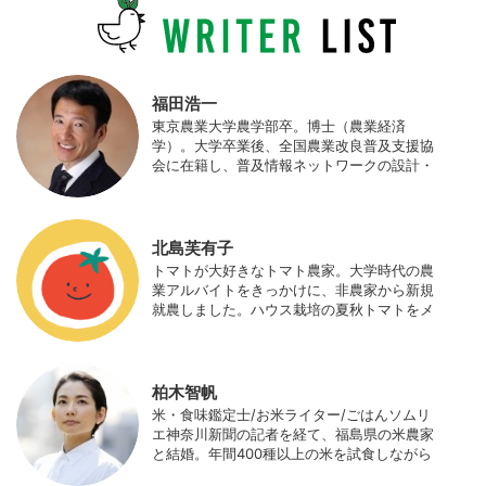
福田浩一
東京農業大学農学部卒。博士（農業経済
学）。大学卒業後、全国農業改良普及支援協
会に在籍し、普及情報ネットワークの設計・
運営、月刊誌「技術と普及」の編集などを担
当（元情報部長）。2011年に株式会社日本農
業サポート研究所を創業し、海外のICT利用
の実証試験や農産物輸出などに関わった。主
北島芙有子
にスマート農業の実証試験やコンサルなどに
トマトが大好きなトマト農家。大学時代の農
携わっている。 HP：http://www.ijas.co.jp/
業アルバイトをきっかけに、非農家から新規
就農しました。ハウス栽培の夏秋トマトをメ
インに、季節の野菜を栽培しています。最近
はWeb関連の仕事も始め、半農半Xの生活。
柏木智帆
米・食味鑑定士/お米ライター/ごはんソムリ
エ神奈川新聞の記者を経て、福島県の米農家
と結婚。年間400種以上の米を試食しながら
「お米の消費アップ」をライフワークに、執