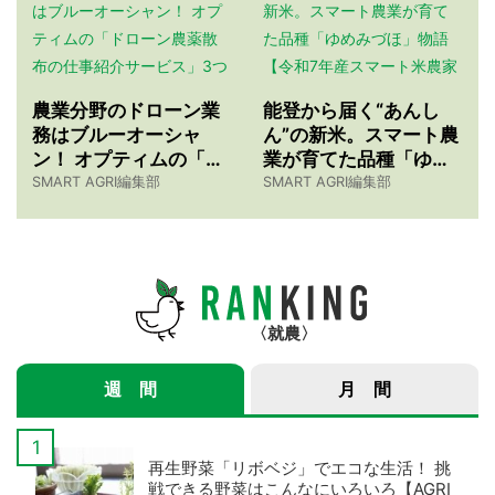
農業分野のドローン業
能登から届く“あんし
務はブルーオーシャ
ん”の新米。スマート農
ン！ オプティムの「ド
業が育てた品種「ゆめ
ローン農薬散布の仕事
みづほ」物語 【令和7
SMART AGRI編集部
SMART AGRI編集部
紹介サービス」3つのメ
年産スマート米農家 株
リット
式会社ゆめうらら・裏
さんインタビュー】
就農
週 間
月 間
再生野菜「リボベジ」でエコな生活！ 挑
戦できる野菜はこんなにいろいろ【AGRI