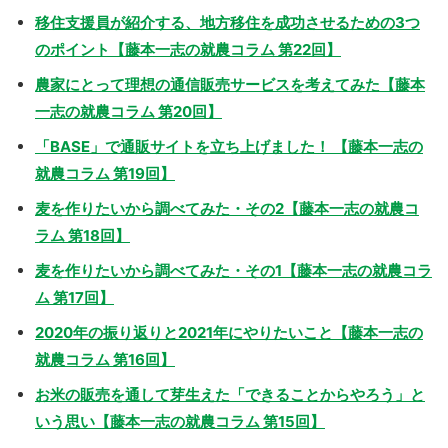
移住支援員が紹介する、地方移住を成功させるための3つ
のポイント【藤本一志の就農コラム 第22回】
農家にとって理想の通信販売サービスを考えてみた【藤本
一志の就農コラム 第20回】
「BASE」で通販サイトを立ち上げました！ 【藤本一志の
就農コラム 第19回】
麦を作りたいから調べてみた・その2【藤本一志の就農コ
ラム 第18回】
麦を作りたいから調べてみた・その1【藤本一志の就農コラ
ム 第17回】
2020年の振り返りと2021年にやりたいこと【藤本一志の
就農コラム 第16回】
お米の販売を通して芽生えた「できることからやろう」と
いう思い【藤本一志の就農コラム 第15回】