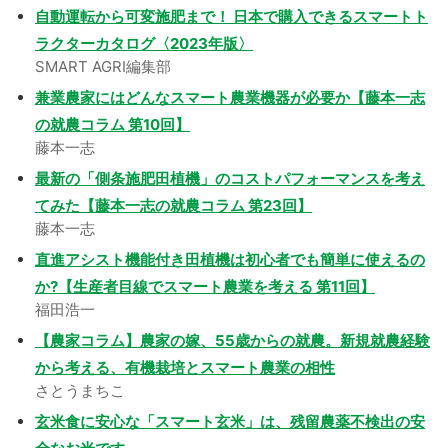
自動運転から可変施肥まで！ 日本で購入できるスマートト
ラクターカタログ〈2023年版〉
SMART AGRI編集部
兼業農家にはどんなスマート農業機器が必要か【藤本一志
の就農コラム 第10回】
藤本一志
最新の「側条施肥田植機」のコストパフォーマンスを考え
てみた【藤本一志の就農コラム 第23回】
藤本一志
直進アシスト機能付き田植機は初心者でも簡単に使えるの
か?【生産者目線でスマート農業を考える 第11回】
福田浩一
【農家コラム】農家の嫁、55歳からの就農。新規就農経験
から考える、有機栽培とスマート農業の相性
さとうまちこ
玄米食に安心な「スマート玄米」は、残留農薬不検出の安