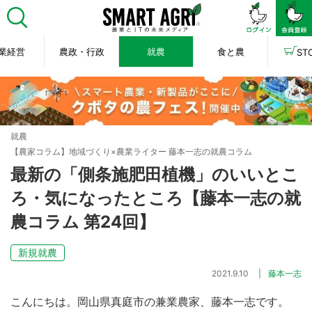
業経営
農政・行政
就農
食と農
ST
就農
【農家コラム】地域づくり×農業ライター 藤本一志の就農コラム
最新の「側条施肥田植機」のいいとこ
ろ・気になったところ【藤本一志の就
農コラム 第24回】
新規就農
2021.9.10
藤本一志
こんにちは。岡山県真庭市の兼業農家、藤本一志です。