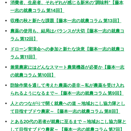
消費者、生産者、それぞれが感じる新米の“調味料”【藤本
一志の就農コラム 第14回】
収穫の秋と新たな課題【藤本一志の就農コラム 第13回】
農薬の使用も、結局はバランスが大切【藤本一志の就農コ
ラム 第12回】
ドローン実演会への参加と新たな決意【藤本一志の就農コ
ラム 第11回】
兼業農家にはどんなスマート農業機器が必要か【藤本一志
の就農コラム 第10回】
防除作業を通して考えた農薬の是非～私が農薬を受け入れ
られるようになるまで～【藤本一志の就農コラム 第9回】
人とのつながりで開く就農への道 ～地域おこし協力隊とし
て目指すブドウ農家～ 【藤本一志の就農コラム 第8回】
とある20代の若者が就農に至るまで ～地域おこし協力隊と
して目指すブドウ農家～ 【藤本一志の就農コラム 第7回】