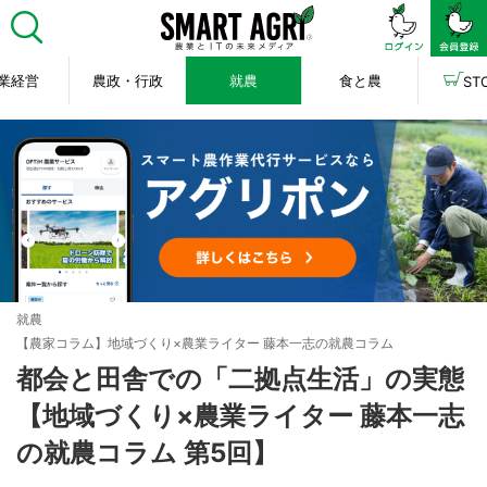
業経営
農政・行政
就農
食と農
ST
就農
【農家コラム】地域づくり×農業ライター 藤本一志の就農コラム
都会と田舎での「二拠点生活」の実態
【地域づくり×農業ライター 藤本一志
の就農コラム 第5回】