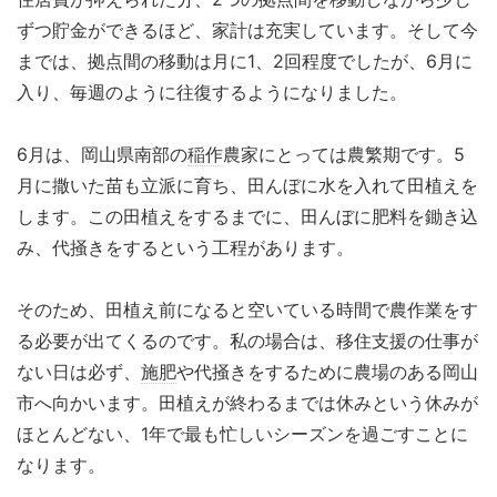
ずつ貯金ができるほど、家計は充実しています。そして今
までは、拠点間の移動は月に1、2回程度でしたが、6月に
入り、毎週のように往復するようになりました。
6月は、岡山県南部の
稲作
農家にとっては農繁期です。5
月に撒いた苗も立派に育ち、田んぼに水を入れて田植えを
します。この田植えをするまでに、田んぼに肥料を鋤き込
み、代掻きをするという工程があります。
そのため、田植え前になると空いている時間で農作業をす
る必要が出てくるのです。私の場合は、移住支援の仕事が
ない日は必ず、
施肥
や代掻きをするために農場のある岡山
市へ向かいます。田植えが終わるまでは休みという休みが
ほとんどない、1年で最も忙しいシーズンを過ごすことに
なります。