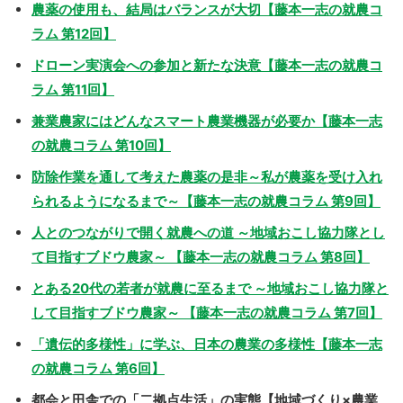
農薬の使用も、結局はバランスが大切【藤本一志の就農コ
ラム 第12回】
ドローン実演会への参加と新たな決意【藤本一志の就農コ
ラム 第11回】
兼業農家にはどんなスマート農業機器が必要か【藤本一志
の就農コラム 第10回】
防除作業を通して考えた農薬の是非～私が農薬を受け入れ
られるようになるまで～【藤本一志の就農コラム 第9回】
人とのつながりで開く就農への道 ～地域おこし協力隊とし
て目指すブドウ農家～ 【藤本一志の就農コラム 第8回】
とある20代の若者が就農に至るまで ～地域おこし協力隊と
して目指すブドウ農家～ 【藤本一志の就農コラム 第7回】
「遺伝的多様性」に学ぶ、日本の農業の多様性【藤本一志
の就農コラム 第6回】
都会と田舎での「二拠点生活」の実態【地域づくり×農業