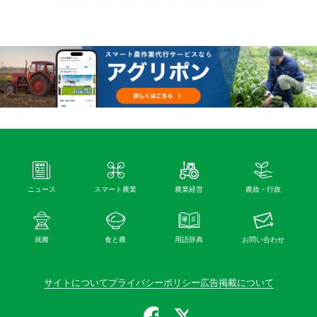
ニュース
スマート農業
農業経営
農政・行政
就農
食と農
用語辞典
お問い合わせ
サイトについて
プライバシーポリシー
広告掲載について
公式Facebook
公式X（旧Twitter）