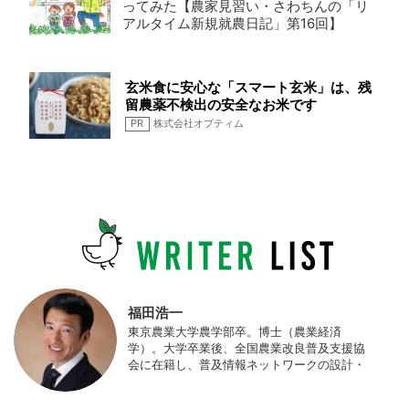
ってみた【農家見習い・さわちんの「リ
アルタイム新規就農日記」第16回】
玄米食に安心な「スマート玄米」は、残
留農薬不検出の安全なお米です
PR
株式会社オプティム
福田浩一
東京農業大学農学部卒。博士（農業経済
学）。大学卒業後、全国農業改良普及支援協
会に在籍し、普及情報ネットワークの設計・
運営、月刊誌「技術と普及」の編集などを担
当（元情報部長）。2011年に株式会社日本農