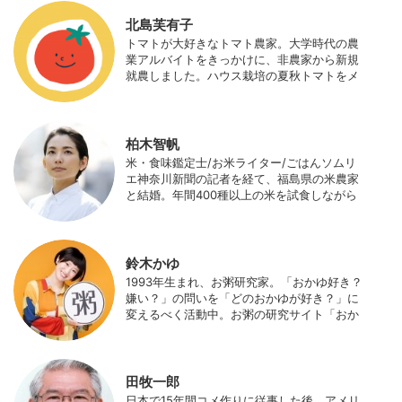
業サポート研究所を創業し、海外のICT利用
の実証試験や農産物輸出などに関わった。主
北島芙有子
にスマート農業の実証試験やコンサルなどに
トマトが大好きなトマト農家。大学時代の農
携わっている。 HP：http://www.ijas.co.jp/
業アルバイトをきっかけに、非農家から新規
就農しました。ハウス栽培の夏秋トマトをメ
インに、季節の野菜を栽培しています。最近
はWeb関連の仕事も始め、半農半Xの生活。
柏木智帆
米・食味鑑定士/お米ライター/ごはんソムリ
エ神奈川新聞の記者を経て、福島県の米農家
と結婚。年間400種以上の米を試食しながら
「お米の消費アップ」をライフワークに、執
筆やイベント、講演活動など、お米の魅力を
伝える活動を行っている。また、4歳の娘の
食事やお弁当づくりを通して、食育にも目を
鈴木かゆ
向けている。プロフィール写真 ©杉山晃造
1993年生まれ、お粥研究家。「おかゆ好き？
嫌い？」の問いを「どのおかゆが好き？」に
変えるべく活動中。お粥の研究サイト「おか
ゆワールド.com」運営。各種SNS、メディア
にてお粥レシピ/レポ/歴史/文化などを発信
中。JAPAN MENSA会員。
田牧一郎
日本で15年間コメ作りに従事した後、アメリ