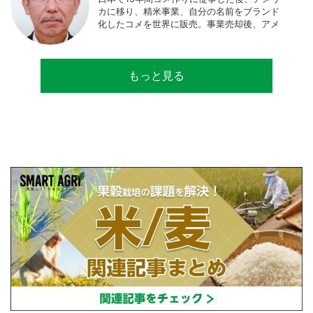
カに移り、精米事業、自分の名前をブランド
化したコメを世界に販売。事業売却後、アメ
リカのコメ農家となる。同時に、種子会社・
精米会社・流通業者に、生産・精米技術コン
サルティングとして関わり、企業などの依頼
もっと見る
で世界12カ国の良質米生産可能産地を訪問調
査。現在は、「田牧ファームスジャパン」を
設立し、直接播種やIoTを用いた稲作の実践や
研究・開発を行っている。