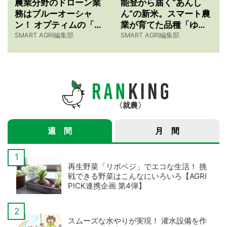
農業分野のドローン業
能登から届く“あんし
務はブルーオーシャ
ん”の新米。スマート農
ン！ オプティムの「ド
業が育てた品種「ゆめ
ローン農薬散布の仕事
みづほ」物語 【令和7
SMART AGRI編集部
SMART AGRI編集部
紹介サービス」3つのメ
年産スマート米農家 株
リット
式会社ゆめうらら・裏
さんインタビュー】
就農
週 間
月 間
再生野菜「リボベジ」でエコな生活！ 挑
戦できる野菜はこんなにいろいろ【AGRI
PICK連携企画 第4弾】
スムーズな水やりが実現！ 灌水設備を作