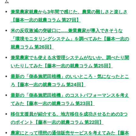
ム
兼業農家就農から3年間で感じた、農業の難しさと楽しさ
【藤本一志の就農コラム 第27回】
米の反収激減の突破口に……兼業農家が導入できそうな
「環境モニタリングシステム」を調べてみた【藤本一志の
就農コラム 第26回】
兼業農家でも使える水管理システムがないか、調べたり聞
いたりしてみた【藤本一志の就農コラム 第25回】
最新の「側条施肥田植機」のいいところ・気になったとこ
ろ【藤本一志の就農コラム 第24回】
最新の「側条施肥田植機」のコストパフォーマンスを考え
てみた【藤本一志の就農コラム 第23回】
移住支援員が紹介する、地方移住を成功させるための3つ
のポイント【藤本一志の就農コラム 第22回】
農家にとって理想の通信販売サービスを考えてみた【藤本