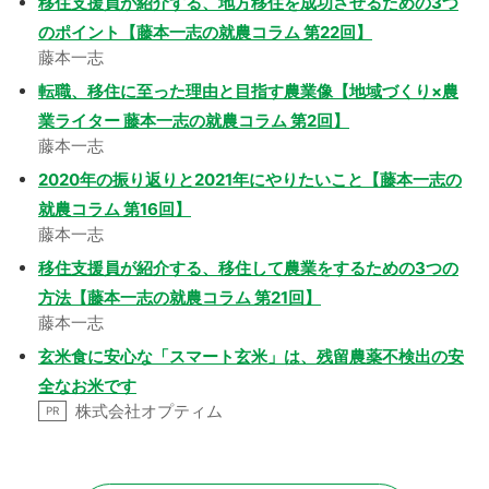
移住支援員が紹介する、地方移住を成功させるための3つ
のポイント【藤本一志の就農コラム 第22回】
藤本一志
転職、移住に至った理由と目指す農業像【地域づくり×農
業ライター 藤本一志の就農コラム 第2回】
藤本一志
2020年の振り返りと2021年にやりたいこと【藤本一志の
就農コラム 第16回】
藤本一志
移住支援員が紹介する、移住して農業をするための3つの
方法【藤本一志の就農コラム 第21回】
藤本一志
玄米食に安心な「スマート玄米」は、残留農薬不検出の安
全なお米です
株式会社オプティム
PR