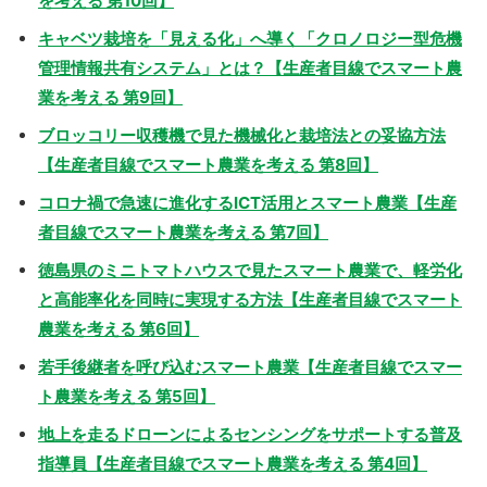
を考える 第10回】
キャベツ栽培を「見える化」へ導く「クロノロジー型危機
管理情報共有システム」とは？【生産者目線でスマート農
業を考える 第9回】
ブロッコリー収穫機で見た機械化と栽培法との妥協方法
【生産者目線でスマート農業を考える 第8回】
コロナ禍で急速に進化するICT活用とスマート農業【生産
者目線でスマート農業を考える 第7回】
徳島県のミニトマトハウスで見たスマート農業で、軽労化
と高能率化を同時に実現する方法【生産者目線でスマート
農業を考える 第6回】
若手後継者を呼び込むスマート農業【生産者目線でスマー
ト農業を考える 第5回】
地上を走るドローンによるセンシングをサポートする普及
指導員【生産者目線でスマート農業を考える 第4回】