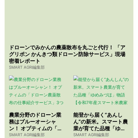
ドローンでみかんの農薬散布を丸ごと代行！ 「ア
グリポン かんきつ類ドローン防除サービス」現場
密着レポート
SMART AGRI編集部
農業分野のドローン業
能登から届く“あんし
務はブルーオーシャ
ん”の新米。スマート農
ン！ オプティムの「ド
業が育てた品種「ゆめ
ローン農薬散布の仕事
みづほ」物語 【令和7
SMART AGRI編集部
SMART AGRI編集部