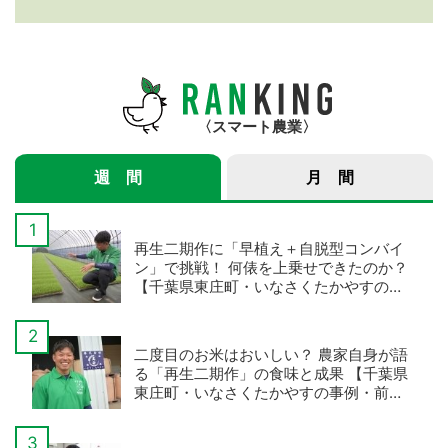
紹介サービス」3つのメ
年産スマート米農家 株
リット
式会社ゆめうらら・裏
さんインタビュー】
スマート農業
週 間
月 間
再生二期作に「早植え＋自脱型コンバイ
ン」で挑戦！ 何俵を上乗せできたのか？
【千葉県東庄町・いなさくたかやすの事
例・後編】
二度目のお米はおいしい？ 農家自身が語
る「再生二期作」の食味と成果 【千葉県
東庄町・いなさくたかやすの事例・前
編】