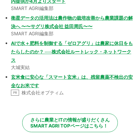
内提供が4月よりスタート
SMART AGRI編集部
衛星データの活用法は農作物の栽培改善から農業課題の解
決へ 〜〜サグリ株式会社 益田周氏〜〜
SMART AGRI編集部
AIで水＋肥料を制御する「ゼロアグリ」は農家に休日をも
たらしたのか？ ──株式会社ルートレック・ネットワーク
ス
大城実結
玄米食に安心な「スマート玄米」は、残留農薬不検出の安
全なお米です
株式会社オプティム
PR
さらに農業とITの情報が盛りだくさん
SMART AGRI TOPページはこちら！