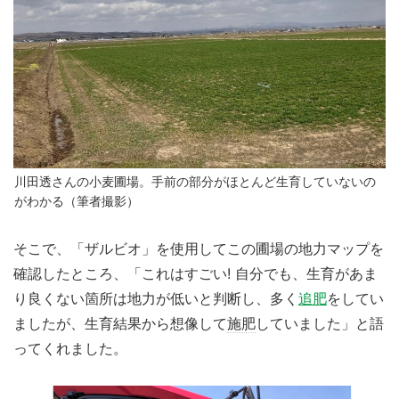
川田透さんの小麦圃場。手前の部分がほとんど生育していないの
がわかる（筆者撮影）
そこで、「ザルビオ」を使用してこの圃場の地力マップを
確認したところ、「これはすごい! 自分でも、生育があま
り良くない箇所は地力が低いと判断し、多く
追肥
をしてい
ましたが、生育結果から想像して
施肥
していました」と語
ってくれました。