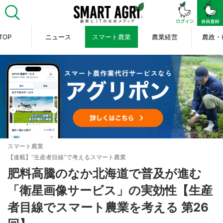
TOP
ニュース
スマート農業
農業経営
農政・
スマート農業
【連載】“生産者目線”で考えるスマート農業
肥料高騰のなか北海道で普及が進む
「衛星画像サービス」の実効性【生産
者目線でスマート農業を考える 第26