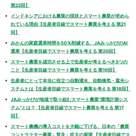
第22回】
インドネシアにおける農業の現状とスマート農業が求めら
れている理由【生産者目線でスマート農業を考える 第21
回】
みかんの家庭選果時間を50％削減する、JAみっかびのAI
選果【生産者目線でスマート農業を考える 第20回】
スマート農業を成功させる上で生産者が考えるべき3つの
こと【生産者目線でスマート農業を考える 第19回】
生産者にとって本当に役立つ自動灌水、自動換気・遮光シ
ステムとは【生産者目線でスマート農業を考える 第18回】
JAみっかびが地域で取り組むスマート農業“環境計測シス
テム”とは？ 【生産者目線でスマート農業を考える 第17
回】
スマート農機の導入コストを大幅に下げる、日本の「農業
コントラクター事業」普及・拡大の展望 【生産者目線でス