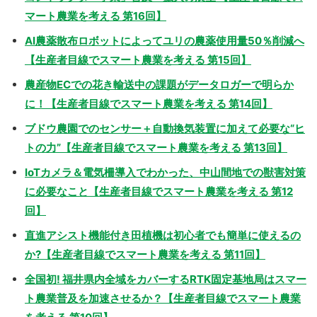
マート農業を考える 第16回】
AI農薬散布ロボットによってユリの農薬使用量50％削減へ
【生産者目線でスマート農業を考える 第15回】
農産物ECでの花き輸送中の課題がデータロガーで明らか
に！【生産者目線でスマート農業を考える 第14回】
ブドウ農園でのセンサー＋自動換気装置に加えて必要な“ヒ
トの力”【生産者目線でスマート農業を考える 第13回】
IoTカメラ＆電気柵導入でわかった、中山間地での獣害対策
に必要なこと【生産者目線でスマート農業を考える 第12
回】
直進アシスト機能付き田植機は初心者でも簡単に使えるの
か?【生産者目線でスマート農業を考える 第11回】
全国初! 福井県内全域をカバーするRTK固定基地局はスマー
ト農業普及を加速させるか？【生産者目線でスマート農業