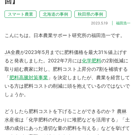
回】
スマート農業
北海道の事例
秋田県の事例
2023.5.19
福田浩一
こんにちは。日本農業サポート研究所の福田浩一です。
JA全農
が2023年5月までに肥料価格を最大31％値上げす
ると発表しました。2022年7月には
化学肥料
の2割低減に
取り組む農家に対し、肥料コスト上昇分の7割を補填する
「
肥料高騰対策事業
」を決定しましたが、農業を経営して
いる方は肥料コストの削減に頭を抱えているのではないで
しょうか。
どうしたら肥料コストを下げることができるのか？
農林
水産省
は「化学肥料の代わりに
堆肥
などを活用する」「土
壌の成分にあった適切な量の肥料を与える」などを挙げて