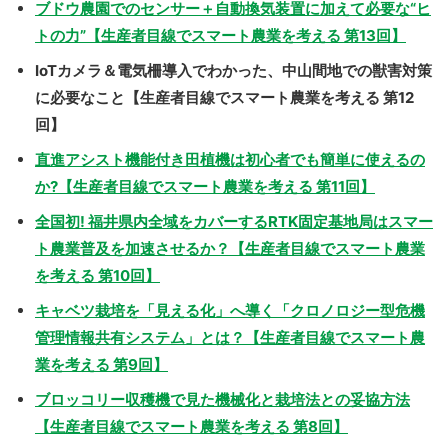
ブドウ農園でのセンサー＋自動換気装置に加えて必要な“ヒ
トの力”【生産者目線でスマート農業を考える 第13回】
IoTカメラ＆電気柵導入でわかった、中山間地での獣害対策
に必要なこと【生産者目線でスマート農業を考える 第12
回】
直進アシスト機能付き田植機は初心者でも簡単に使えるの
か?【生産者目線でスマート農業を考える 第11回】
全国初! 福井県内全域をカバーするRTK固定基地局はスマー
ト農業普及を加速させるか？【生産者目線でスマート農業
を考える 第10回】
キャベツ栽培を「見える化」へ導く「クロノロジー型危機
管理情報共有システム」とは？【生産者目線でスマート農
業を考える 第9回】
ブロッコリー収穫機で見た機械化と栽培法との妥協方法
【生産者目線でスマート農業を考える 第8回】