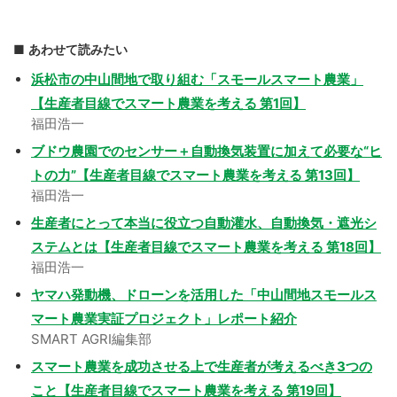
あわせて読みたい
浜松市の中山間地で取り組む「スモールスマート農業」
【生産者目線でスマート農業を考える 第1回】
福田浩一
ブドウ農園でのセンサー＋自動換気装置に加えて必要な“ヒ
トの力”【生産者目線でスマート農業を考える 第13回】
福田浩一
生産者にとって本当に役立つ自動灌水、自動換気・遮光シ
ステムとは【生産者目線でスマート農業を考える 第18回】
福田浩一
ヤマハ発動機、ドローンを活用した「中山間地スモールス
マート農業実証プロジェクト」レポート紹介
SMART AGRI編集部
スマート農業を成功させる上で生産者が考えるべき3つの
こと【生産者目線でスマート農業を考える 第19回】