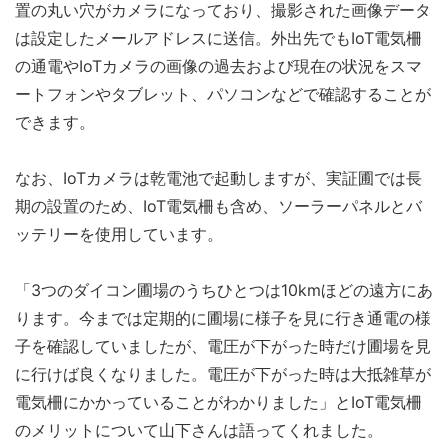
置の丸い穴がカメラになっており、撮影された画像データ
は設定したメールアドレスに送信。外出先でもIoT電気柵
の通電やIoTカメラの画像の過去および現在の状況をスマ
ートフォンやタブレット、パソコンなどで確認することが
できます。
なお、IoTカメラは乾電池で起動しますが、実証圃では長
期の設置のため、IoT電気柵も含め、ソーラーパネルとバ
ッテリーを使用しています。
「3つのダイコン圃場のうちひとつは10kmほどの遠方にあ
ります。今までは定期的に圃場に様子を見に行き通電の様
子を確認していましたが、電圧が下がった時だけ圃場を見
に行けば良くなりました。電圧が下がった時は大抵雑草が
電気柵にかかっていることがわかりました」とIoT電気柵
のメリットについて山下さんは語ってくれました。