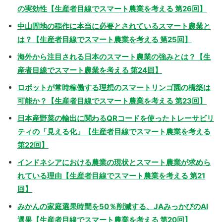
の実効性【生産者目線でスマート農業を考える 第26回】
中山間地の稲作に本当に必要とされているスマート農業と
は？【生産者目線でスマート農業を考える 第25回】
海外から注目される日本のスマート農業の強みとは？【生
産者目線でスマート農業を考える 第24回】
ロボットが常時稼働する理想のスマートリンゴ園の構築は
可能か？【生産者目線でスマート農業を考える 第23回】
日本産野菜の輸出に関わるQRコードを使ったトレーサビリ
ティの「見える化」【生産者目線でスマート農業を考える
第22回】
インドネシアにおける農業の現状とスマート農業が求めら
れている理由【生産者目線でスマート農業を考える 第21
回】
みかんの家庭選果時間を50％削減する、JAみっかびのAI
選果【生産者目線でスマート農業を考える 第20回】