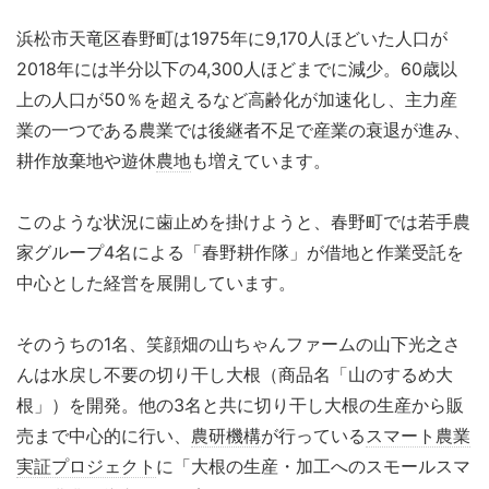
浜松市天竜区春野町は1975年に9,170人ほどいた人口が
2018年には半分以下の4,300人ほどまでに減少。60歳以
上の人口が50％を超えるなど高齢化が加速化し、主力産
業の一つである農業では後継者不足で産業の衰退が進み、
耕作放棄地や遊休
農地
も増えています。
このような状況に歯止めを掛けようと、春野町では若手農
家グループ4名による「春野耕作隊」が借地と作業受託を
中心とした経営を展開しています。
そのうちの1名、笑顔畑の山ちゃんファームの山下光之さ
んは水戻し不要の切り干し大根（商品名「山のするめ大
根」）を開発。他の3名と共に切り干し大根の生産から販
売まで中心的に行い、
農研機構
が行っている
スマート農業
実証プロジェクト
に「大根の生産・加工へのスモールスマ