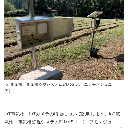
IoT電気柵「電気柵監視システムEfMoS Jr.（エフモスジュニ
ア）」
IoT電気柵・IoTカメラの特徴について説明します。IoT電
気柵「電気柵監視システムEfMoS Jr.（エフモスジュニ