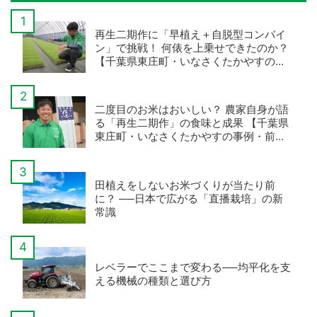
再生二期作に「早植え＋自脱型コンバイ
ン」で挑戦！ 何俵を上乗せできたのか？
【千葉県東庄町・いなさくたかやすの事
例・後編】
二度目のお米はおいしい？ 農家自身が語
る「再生二期作」の食味と成果 【千葉県
東庄町・いなさくたかやすの事例・前
編】
田植えをしないお米づくりが当たり前
に？ ──日本で広がる「直播栽培」の新
常識
レベラーでここまで変わる──均平化を支
える機械の種類と選び方