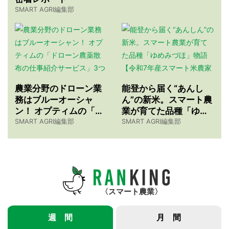
SMART AGRI編集部
農業分野のドローン業
能登から届く“あんし
務はブルーオーシャ
ん”の新米。スマート農
ン！ オプティムの「ド
業が育てた品種「ゆめ
ローン農薬散布の仕事
みづほ」物語 【令和7
SMART AGRI編集部
SMART AGRI編集部
紹介サービス」3つのメ
年産スマート米農家 株
リット
式会社ゆめうらら・裏
さんインタビュー】
スマート農業
週 間
月 間