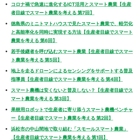
コロナ禍で急速に進化するICT活用とスマート農業【生産
者目線でスマート農業を考える 第7回】
徳島県のミニトマトハウスで見たスマート農業で、軽労化
と高能率化を同時に実現する方法【生産者目線でスマート
農業を考える 第6回】
若手後継者を呼び込むスマート農業【生産者目線でスマー
ト農業を考える 第5回】
地上を走るドローンによるセンシングをサポートする普及
指導員【生産者目線でスマート農業を考える 第4回】
スマート農機は安くないと普及しない？【生産者目線でス
マート農業を考える 第3回】
果樹用ロボットで生産者に寄り添うスマート農機ベンチャ
ー【生産者目線でスマート農業を考える 第2回】
浜松市の中山間地で取り組む「スモールスマート農業」
【生産者目線でスマート農業を考える 第1回】