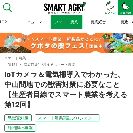
TOP
ニュース
スマート農業
農業経営
農政・
スマート農業
【連載】“生産者目線”で考えるスマート農業
IoTカメラ＆電気柵導入でわかった、
中山間地での獣害対策に必要なこと
【生産者目線でスマート農業を考える
第12回】
鳥獣害対策
スマート農業実証プロジェクト
静岡県の事例