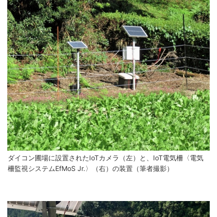
ダイコン圃場に設置されたIoTカメラ（左）と、IoT電気柵〈電気
柵監視システムEfMoS Jr.〉（右）の装置（筆者撮影）