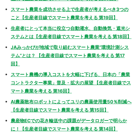
スマート農業を成功させる上で生産者が考えるべき3つの
こと【生産者目線でスマート農業を考える 第19回】
生産者にとって本当に役立つ自動灌水、自動換気・遮光シ
ステムとは【生産者目線でスマート農業を考える 第18回】
JAみっかびが地域で取り組むスマート農業“環境計測シス
テム”とは？ 【生産者目線でスマート農業を考える 第17
回】
スマート農機の導入コストを大幅に下げる、日本の「農業
コントラクター事業」普及・拡大の展望 【生産者目線でス
マート農業を考える 第16回】
AI農薬散布ロボットによってユリの農薬使用量50％削減へ
【生産者目線でスマート農業を考える 第15回】
農産物ECでの花き輸送中の課題がデータロガーで明らか
に！【生産者目線でスマート農業を考える 第14回】