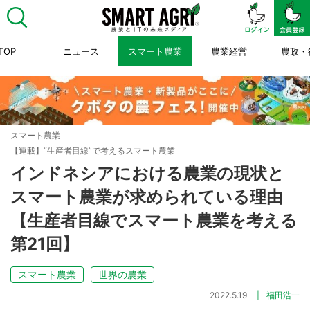
TOP
ニュース
スマート農業
農業経営
農政・
スマート農業
【連載】“生産者目線”で考えるスマート農業
インドネシアにおける農業の現状と
スマート農業が求められている理由
【生産者目線でスマート農業を考える
第21回】
スマート農業
世界の農業
2022.5.19
福田浩一