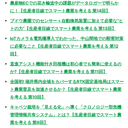
農産物ECでの花き輸送中の課題がデータロガーで明らか
に！【生産者目線でスマート農業を考える 第14回】
ブドウ農園でのセンサー＋自動換気装置に加えて必要な“ヒ
トの力”【生産者目線でスマート農業を考える 第13回】
IoTカメラ＆電気柵導入でわかった、中山間地での獣害対策
に必要なこと【生産者目線でスマート農業を考える 第12
回】
直進アシスト機能付き田植機は初心者でも簡単に使えるの
か?【生産者目線でスマート農業を考える 第11回】
全国初! 福井県内全域をカバーするRTK固定基地局はスマー
ト農業普及を加速させるか？【生産者目線でスマート農業
を考える 第10回】
キャベツ栽培を「見える化」へ導く「クロノロジー型危機
管理情報共有システム」とは？【生産者目線でスマート農
業を考える 第9回】