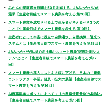
みかんの家庭選果時間を50％削減する、JAみっかびのAI
選果【生産者目線でスマート農業を考える 第20回】
スマート農業を成功させる上で生産者が考えるべき3つの
こと【生産者目線でスマート農業を考える 第19回】
生産者にとって本当に役立つ自動灌水、自動換気・遮光シ
ステムとは【生産者目線でスマート農業を考える 第18回】
JAみっかびが地域で取り組むスマート農業“環境計測シス
テム”とは？ 【生産者目線でスマート農業を考える 第17
回】
スマート農機の導入コストを大幅に下げる、日本の「農業
コントラクター事業」普及・拡大の展望 【生産者目線でス
マート農業を考える 第16回】
AI農薬散布ロボットによってユリの農薬使用量50％削減へ
【生産者目線でスマート農業を考える 第15回】