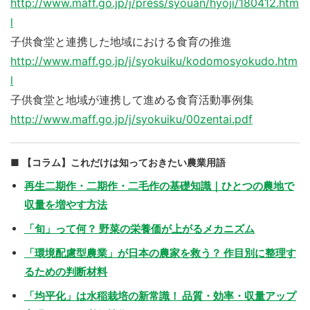
http://www.maff.go.jp/j/press/syouan/hyoji/180412.htm
l
子供食堂と連携した地域における食育の推進
http://www.maff.go.jp/j/syokuiku/kodomosyokudo.htm
l
子供食堂と地域が連携して進める食育活動事例集
http://www.maff.go.jp/j/syokuiku/00zentai.pdf
【コラム】これだけは知っておきたい農業用語
再生二期作・二期作・二毛作の基礎知識｜ひとつの農地で
収量を増やす方法
「旬」って何？ 野菜の栄養価が上がるメカニズム
「環境配慮型農業」が日本の農家を救う？ 作目別に整理す
るための判断材料
「均平化」は水稲栽培の新常識！ 品質・効率・収量アップ