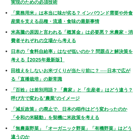
実現のための必須技術
「業務用米」は本当に味が劣る？ インバウンド需要や外食
産業を支える品種・流通・食味の最新事情
米高騰の原因と言われる「概算金」は必要悪？ 米農家・消
費者それぞれの立場から考える
日本の「食料自給率」はなぜ低いのか？ 問題点と解決策を
考える【2025年最新版】
田植えをしないお米づくりが当たり前に？ ──日本で広が
る「直播栽培」の新常識
「百姓」は差別用語？ 「農家」と「生産者」はどう違う？
呼び方で変わる“農業”のイメージ
「減反政策」の廃止で、日本の稲作はどう変わったのか
「令和の米騒動」を契機に米政策を考える
「無農薬野菜」「オーガニック野菜」「有機野菜」はどう
違うのか