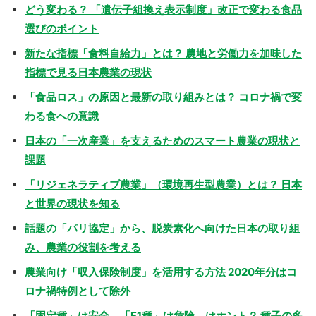
どう変わる？ 「遺伝子組換え表示制度」改正で変わる食品
選びのポイント
新たな指標「食料自給力」とは？ 農地と労働力を加味した
指標で見る日本農業の現状
「食品ロス」の原因と最新の取り組みとは？ コロナ禍で変
わる食への意識
日本の「一次産業」を支えるためのスマート農業の現状と
課題
「リジェネラティブ農業」（環境再生型農業）とは？ 日本
と世界の現状を知る
話題の「パリ協定」から、脱炭素化へ向けた日本の取り組
み、農業の役割を考える
農業向け「収入保険制度」を活用する方法 2020年分はコ
ロナ禍特例として除外
「固定種」は安全、「F1種」は危険、はホント？ 種子の多