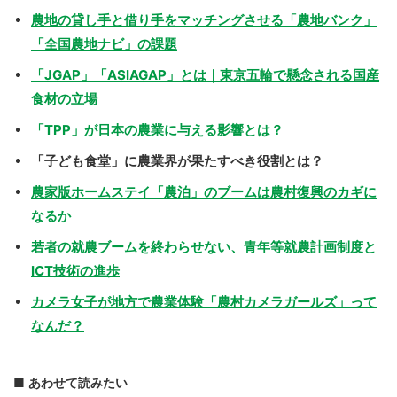
農地の貸し手と借り手をマッチングさせる「農地バンク」
「全国農地ナビ」の課題
「JGAP」「ASIAGAP」とは｜東京五輪で懸念される国産
食材の立場
「TPP」が日本の農業に与える影響とは？
「子ども食堂」に農業界が果たすべき役割とは？
農家版ホームステイ「農泊」のブームは農村復興のカギに
なるか
若者の就農ブームを終わらせない、青年等就農計画制度と
ICT技術の進歩
カメラ女子が地方で農業体験「農村カメラガールズ」って
なんだ？
あわせて読みたい