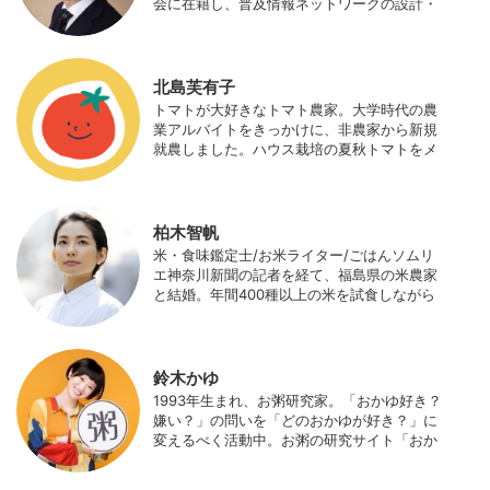
会に在籍し、普及情報ネットワークの設計・
運営、月刊誌「技術と普及」の編集などを担
当（元情報部長）。2011年に株式会社日本農
業サポート研究所を創業し、海外のICT利用
の実証試験や農産物輸出などに関わった。主
北島芙有子
にスマート農業の実証試験やコンサルなどに
トマトが大好きなトマト農家。大学時代の農
携わっている。 HP：http://www.ijas.co.jp/
業アルバイトをきっかけに、非農家から新規
就農しました。ハウス栽培の夏秋トマトをメ
インに、季節の野菜を栽培しています。最近
はWeb関連の仕事も始め、半農半Xの生活。
柏木智帆
米・食味鑑定士/お米ライター/ごはんソムリ
エ神奈川新聞の記者を経て、福島県の米農家
と結婚。年間400種以上の米を試食しながら
「お米の消費アップ」をライフワークに、執
筆やイベント、講演活動など、お米の魅力を
伝える活動を行っている。また、4歳の娘の
食事やお弁当づくりを通して、食育にも目を
鈴木かゆ
向けている。プロフィール写真 ©杉山晃造
1993年生まれ、お粥研究家。「おかゆ好き？
嫌い？」の問いを「どのおかゆが好き？」に
変えるべく活動中。お粥の研究サイト「おか
ゆワールド.com」運営。各種SNS、メディア
にてお粥レシピ/レポ/歴史/文化などを発信