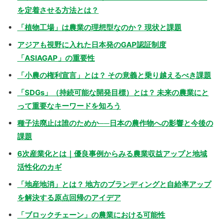
を定着させる方法とは？
「植物工場」は農業の理想型なのか？ 現状と課題
アジアも視野に入れた日本発のGAP認証制度
「ASIAGAP」の重要性
「小農の権利宣言」とは？ その意義と乗り越えるべき課題
「SDGs」（持続可能な開発目標）とは？ 未来の農業にと
って重要なキーワードを知ろう
種子法廃止は誰のためか──日本の農作物への影響と今後の
課題
6次産業化とは｜優良事例からみる農業収益アップと地域
活性化のカギ
「地産地消」とは？ 地方のブランディングと自給率アップ
を解決する原点回帰のアイデア
「ブロックチェーン」の農業における可能性