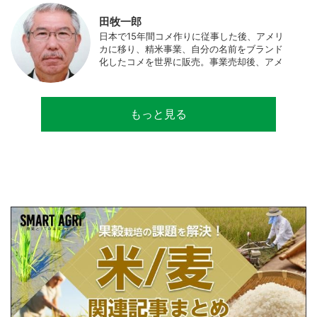
中。JAPAN MENSA会員。
田牧一郎
日本で15年間コメ作りに従事した後、アメリ
カに移り、精米事業、自分の名前をブランド
化したコメを世界に販売。事業売却後、アメ
リカのコメ農家となる。同時に、種子会社・
精米会社・流通業者に、生産・精米技術コン
サルティングとして関わり、企業などの依頼
もっと見る
で世界12カ国の良質米生産可能産地を訪問調
査。現在は、「田牧ファームスジャパン」を
設立し、直接播種やIoTを用いた稲作の実践や
研究・開発を行っている。