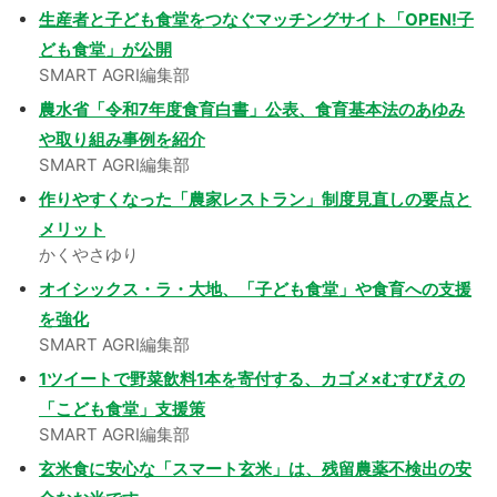
生産者と子ども食堂をつなぐマッチングサイト「OPEN!子
ども食堂」が公開
SMART AGRI編集部
農水省「令和7年度食育白書」公表、食育基本法のあゆみ
や取り組み事例を紹介
SMART AGRI編集部
作りやすくなった「農家レストラン」制度見直しの要点と
メリット
かくやさゆり
オイシックス・ラ・大地、「子ども食堂」や食育への支援
を強化
SMART AGRI編集部
1ツイートで野菜飲料1本を寄付する、カゴメ×むすびえの
「こども食堂」支援策
SMART AGRI編集部
玄米食に安心な「スマート玄米」は、残留農薬不検出の安