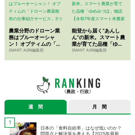
農業分野のドローン業
能登から届く“あんし
務はブルーオーシャ
ん”の新米。スマート農
ン！ オプティムの「ド
業が育てた品種「ゆめ
ローン農薬散布の仕事
みづほ」物語 【令和7
SMART AGRI編集部
SMART AGRI編集部
紹介サービス」3つのメ
年産スマート米農家 株
リット
式会社ゆめうらら・裏
さんインタビュー】
農政・行政
週 間
月 間
日本の「食料自給率」はなぜ低いのか？
問題点と解決策を考える【2025年最新