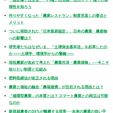
様性を知ろう
作りやすくなった「農家レストラン」制度見直しの要点と
メリット
ついに発効された「日米貿易協定」、日本の農業・農産物
への影響は？
研究者たちはなぜいま、「土壌保全基本法」を起草したの
か ――土壌学、環境学からの警鐘――
現役農家が改めて考えた「農業共済・農業保険」──今こそ
知りたい制度と仕組み
肥料取締法が改正される理由
農業と福祉の融合「農福連携」が注目される理由とは？
「循環型農業」の本質とは？ スマート農業との両立は可能
なのか
新規就農者の35%が離農する現実──未来の農業の担い手