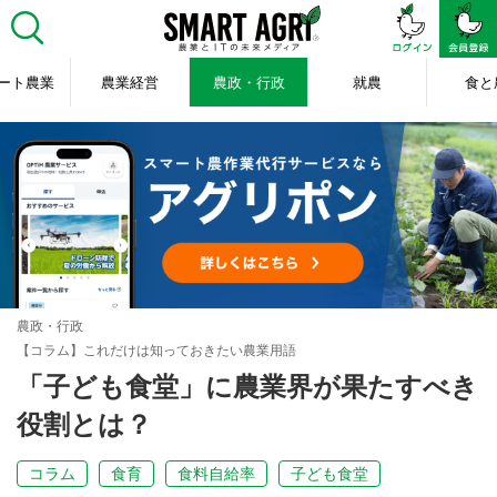
ート農業
農業経営
農政・行政
就農
食と
農政・行政
【コラム】これだけは知っておきたい農業用語
「子ども食堂」に農業界が果たすべき
役割とは？
コラム
食育
食料自給率
子ども食堂