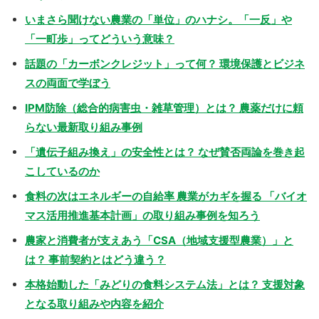
いまさら聞けない農業の「単位」のハナシ。「一反」や
「一町歩」ってどういう意味？
話題の「カーボンクレジット」って何？ 環境保護とビジネ
スの両面で学ぼう
IPM防除（総合的病害虫・雑草管理）とは？ 農薬だけに頼
らない最新取り組み事例
「遺伝子組み換え」の安全性とは？ なぜ賛否両論を巻き起
こしているのか
食料の次はエネルギーの自給率 農業がカギを握る 「バイオ
マス活用推進基本計画」の取り組み事例を知ろう
農家と消費者が支えあう「CSA（地域支援型農業）」と
は？ 事前契約とはどう違う？
本格始動した「みどりの食料システム法」とは？ 支援対象
となる取り組みや内容を紹介