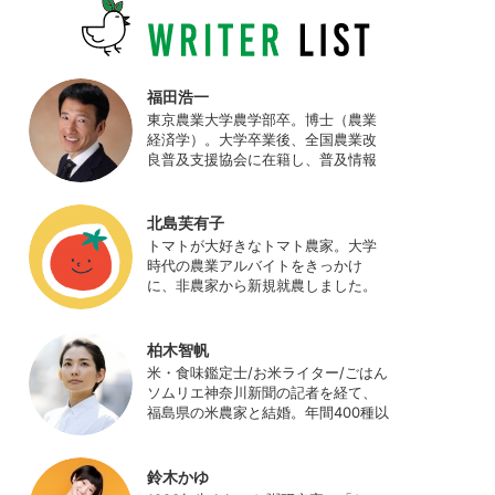
福田浩一
東京農業大学農学部卒。博士（農業
経済学）。大学卒業後、全国農業改
良普及支援協会に在籍し、普及情報
ネットワークの設計・運営、月刊誌
「技術と普及」の編集などを担当
（元情報部長）。2011年に株式会社
北島芙有子
日本農業サポート研究所を創業し、
トマトが大好きなトマト農家。大学
海外のICT利用の実証試験や農産物輸
時代の農業アルバイトをきっかけ
出などに関わった。主にスマート農
に、非農家から新規就農しました。
業の実証試験やコンサルなどに携わ
ハウス栽培の夏秋トマトをメイン
っている。 HP：
に、季節の野菜を栽培しています。
http://www.ijas.co.jp/
最近はWeb関連の仕事も始め、半農
柏木智帆
半Xの生活。
米・食味鑑定士/お米ライター/ごはん
ソムリエ神奈川新聞の記者を経て、
福島県の米農家と結婚。年間400種以
上の米を試食しながら「お米の消費
アップ」をライフワークに、執筆や
イベント、講演活動など、お米の魅
鈴木かゆ
力を伝える活動を行っている。ま