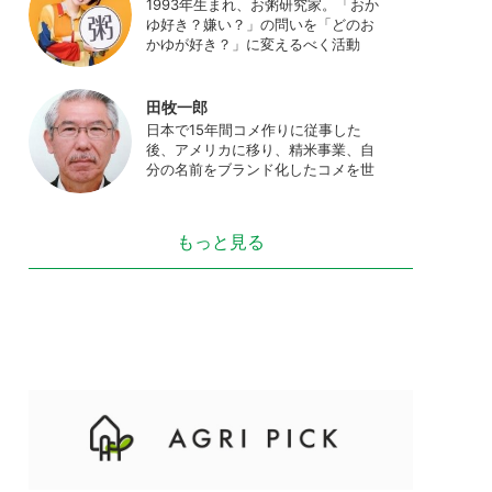
1993年生まれ、お粥研究家。「おか
た、4歳の娘の食事やお弁当づくりを
ゆ好き？嫌い？」の問いを「どのお
通して、食育にも目を向けている。
かゆが好き？」に変えるべく活動
プロフィール写真 ©杉山晃造
中。お粥の研究サイト「おかゆワー
ルド.com」運営。各種SNS、メディ
アにてお粥レシピ/レポ/歴史/文化な
田牧一郎
どを発信中。JAPAN MENSA会員。
日本で15年間コメ作りに従事した
後、アメリカに移り、精米事業、自
分の名前をブランド化したコメを世
界に販売。事業売却後、アメリカの
コメ農家となる。同時に、種子会
社・精米会社・流通業者に、生産・
もっと見る
精米技術コンサルティングとして関
わり、企業などの依頼で世界12カ国
の良質米生産可能産地を訪問調査。
現在は、「田牧ファームスジャパ
ン」を設立し、直接播種やIoTを用い
た稲作の実践や研究・開発を行って
いる。