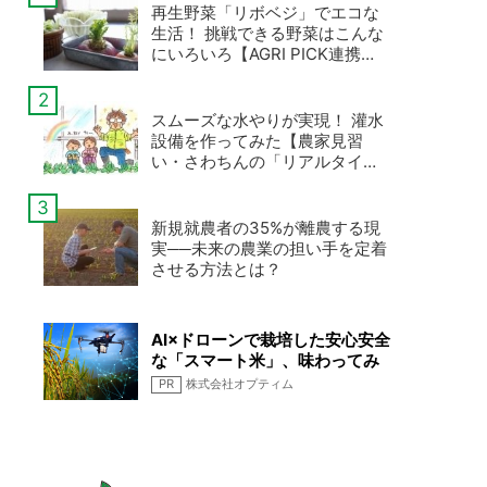
再生野菜「リボベジ」でエコな
生活！ 挑戦できる野菜はこんな
にいろいろ【AGRI PICK連携企
画 第4弾】
スムーズな水やりが実現！ 灌水
設備を作ってみた【農家見習
い・さわちんの「リアルタイム
新規就農日記」第16回】
新規就農者の35%が離農する現
実──未来の農業の担い手を定着
させる方法とは？
AI×ドローンで栽培した安心安全
な「スマート米」、味わってみ
ませんか
PR
株式会社オプティム