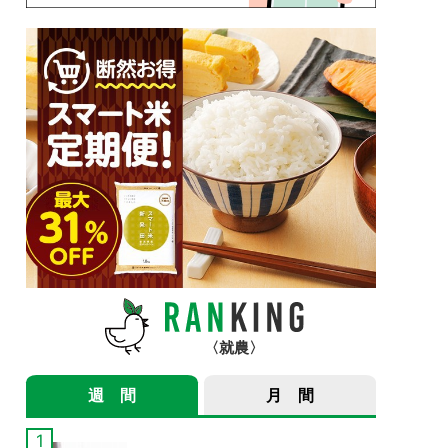
就農
週 間
月 間