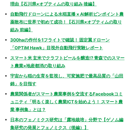
理由【石川県×オプティムの取り組み 後編】
自動飛行ドローンによる水稲直播 × AI解析ピンポイント農
薬散布に世界で初めて成功！【石川県×オプティムの取り
組み 前編】
300haの作付を1フライトで確認！ 固定翼ドローン
「OPTiM Hawk」目視外自動飛行実験レポート
スマート米 玄米でクラフトビールを醸造!? 青森でのスマー
ト農業×地産都消の取り組み
宇宙から稲の生育を監視し、可変施肥で最高品質の「山田
錦」を目指す
農業関係者がスマート農業事例を交流するFacebookコミ
ュニティ「明るく楽しく農業ICTを始めよう！ スマート農
業 事例集」とは？
日本のフェノミクス研究は「露地栽培」分野で【ゲノム編
集研究の発展とフェノミクス（後編）】