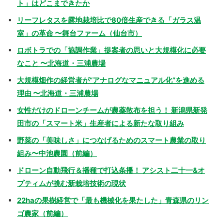
ト」はどこまできたか
リーフレタスを露地栽培比で80倍生産できる「ガラス温
室」の革命 〜舞台ファーム（仙台市）
ロボトラでの「協調作業」提案者の思いと大規模化に必要
なこと 〜北海道・三浦農場
大規模畑作の経営者が“アナログなマニュアル化”を進める
理由 〜北海道・三浦農場
女性だけのドローンチームが農薬散布を担う！ 新潟県新発
田市の「スマート米」生産者による新たな取り組み
野菜の「美味しさ」につなげるためのスマート農業の取り
組み〜中池農園（前編）
ドローン自動飛行＆播種で打込条播！ アシスト二十一&オ
プティムが挑む新栽培技術の現状
22haの果樹経営で「最も機械化を果たした」青森県のリン
ゴ農家（前編）