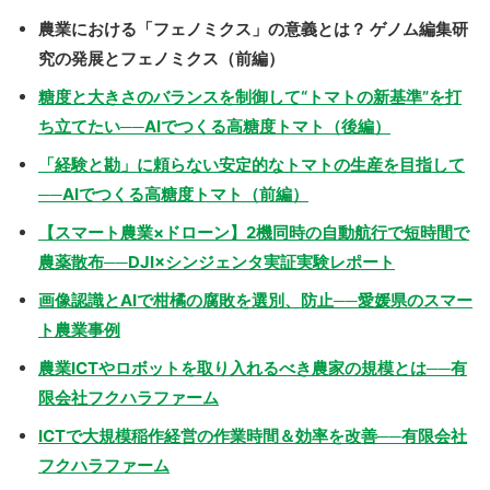
農業における「フェノミクス」の意義とは？ ゲノム編集研
究の発展とフェノミクス（前編）
糖度と大きさのバランスを制御して“トマトの新基準”を打
ち立てたい──AIでつくる高糖度トマト（後編）
「経験と勘」に頼らない安定的なトマトの生産を目指して
──AIでつくる高糖度トマト（前編）
【スマート農業×ドローン】2機同時の自動航行で短時間で
農薬散布──DJI×シンジェンタ実証実験レポート
画像認識とAIで柑橘の腐敗を選別、防止──愛媛県のスマー
ト農業事例
農業ICTやロボットを取り入れるべき農家の規模とは──有
限会社フクハラファーム
ICTで大規模稲作経営の作業時間＆効率を改善──有限会社
フクハラファーム