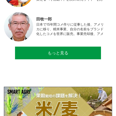
ゆワールド.com」運営。各種SNS、メディア
にてお粥レシピ/レポ/歴史/文化などを発信
中。JAPAN MENSA会員。
田牧一郎
日本で15年間コメ作りに従事した後、アメリ
カに移り、精米事業、自分の名前をブランド
化したコメを世界に販売。事業売却後、アメ
リカのコメ農家となる。同時に、種子会社・
精米会社・流通業者に、生産・精米技術コン
サルティングとして関わり、企業などの依頼
もっと見る
で世界12カ国の良質米生産可能産地を訪問調
査。現在は、「田牧ファームスジャパン」を
設立し、直接播種やIoTを用いた稲作の実践や
研究・開発を行っている。