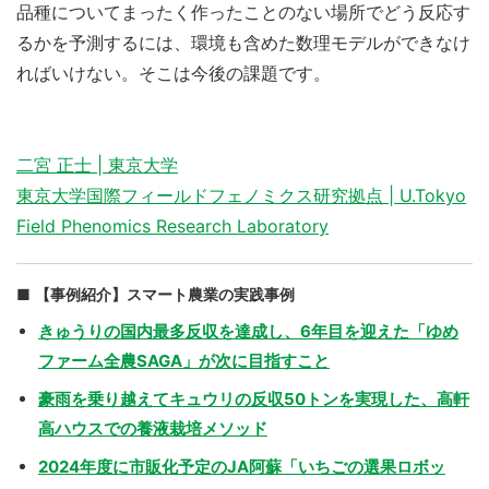
品種についてまったく作ったことのない場所でどう反応す
るかを予測するには、環境も含めた数理モデルができなけ
ればいけない。そこは今後の課題です。
二宮 正士 | 東京大学
東京大学国際フィールドフェノミクス研究拠点 | U.Tokyo
Field Phenomics Research Laboratory
【事例紹介】スマート農業の実践事例
きゅうりの国内最多反収を達成し、6年目を迎えた「ゆめ
ファーム全農SAGA」が次に目指すこと
豪雨を乗り越えてキュウリの反収50トンを実現した、高軒
高ハウスでの養液栽培メソッド
2024年度に市販化予定のJA阿蘇「いちごの選果ロボッ