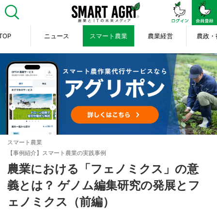
TOP
ニュース
スマート農業
農業経営
農政・
スマート農業
【事例紹介】スマート農業の実践事例
農業における「フェノミクス」の意
義とは？ ゲノム編集研究の発展とフ
ェノミクス（前編）