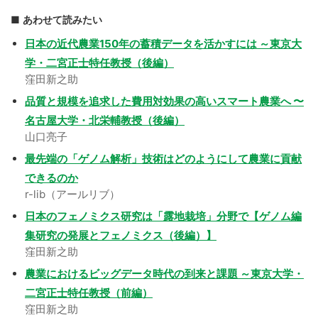
あわせて読みたい
日本の近代農業150年の蓄積データを活かすには ～東京大
学・二宮正士特任教授（後編）
窪田新之助
品質と規模を追求した費用対効果の高いスマート農業へ 〜
名古屋大学・北栄輔教授（後編）
山口亮子
最先端の「ゲノム解析」技術はどのようにして農業に貢献
できるのか
r-lib（アールリブ）
日本のフェノミクス研究は「露地栽培」分野で【ゲノム編
集研究の発展とフェノミクス（後編）】
窪田新之助
農業におけるビッグデータ時代の到来と課題 ～東京大学・
二宮正士特任教授（前編）
窪田新之助