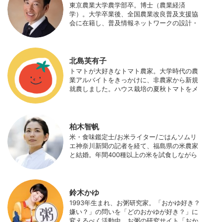
東京農業大学農学部卒。博士（農業経済
学）。大学卒業後、全国農業改良普及支援協
会に在籍し、普及情報ネットワークの設計・
運営、月刊誌「技術と普及」の編集などを担
当（元情報部長）。2011年に株式会社日本農
業サポート研究所を創業し、海外のICT利用
の実証試験や農産物輸出などに関わった。主
北島芙有子
にスマート農業の実証試験やコンサルなどに
トマトが大好きなトマト農家。大学時代の農
携わっている。 HP：http://www.ijas.co.jp/
業アルバイトをきっかけに、非農家から新規
就農しました。ハウス栽培の夏秋トマトをメ
インに、季節の野菜を栽培しています。最近
はWeb関連の仕事も始め、半農半Xの生活。
柏木智帆
米・食味鑑定士/お米ライター/ごはんソムリ
エ神奈川新聞の記者を経て、福島県の米農家
と結婚。年間400種以上の米を試食しながら
「お米の消費アップ」をライフワークに、執
筆やイベント、講演活動など、お米の魅力を
伝える活動を行っている。また、4歳の娘の
食事やお弁当づくりを通して、食育にも目を
鈴木かゆ
向けている。プロフィール写真 ©杉山晃造
1993年生まれ、お粥研究家。「おかゆ好き？
嫌い？」の問いを「どのおかゆが好き？」に
変えるべく活動中。お粥の研究サイト「おか