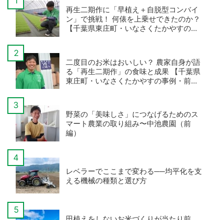
再生二期作に「早植え＋自脱型コンバイ
ン」で挑戦！ 何俵を上乗せできたのか？
【千葉県東庄町・いなさくたかやすの事
例・後編】
二度目のお米はおいしい？ 農家自身が語
る「再生二期作」の食味と成果 【千葉県
東庄町・いなさくたかやすの事例・前
編】
野菜の「美味しさ」につなげるためのス
マート農業の取り組み〜中池農園（前
編）
レベラーでここまで変わる──均平化を支
える機械の種類と選び方
田植えをしないお米づくりが当たり前