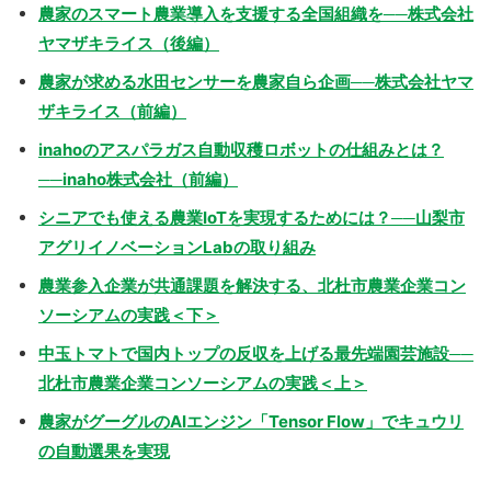
農家のスマート農業導入を支援する全国組織を──株式会社
ヤマザキライス（後編）
農家が求める水田センサーを農家自ら企画──株式会社ヤマ
ザキライス（前編）
inahoのアスパラガス自動収穫ロボットの仕組みとは？
──inaho株式会社（前編）
シニアでも使える農業IoTを実現するためには？──山梨市
アグリイノベーションLabの取り組み
農業参入企業が共通課題を解決する、北杜市農業企業コン
ソーシアムの実践＜下＞
中玉トマトで国内トップの反収を上げる最先端園芸施設──
北杜市農業企業コンソーシアムの実践＜上＞
農家がグーグルのAIエンジン「Tensor Flow」でキュウリ
の自動選果を実現