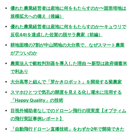
優れた農業経営者は産地に何をもたらすのか〜固形培地は
規模拡大への備え（後編）
優れた農業経営者は産地に何をもたらすのか〜キュウリで
反収44tを達成した佐賀の脱サラ農家（前編）
耕地面積の7割が中山間地の大分県で、なぜスマート農業
がアツいのか
農業法人で穀粒判別器を導入した理由 〜新型は政府備蓄米
で利あり
大分高専と組んで「芽かきロボット」を開発する菊農家
スマホひとつで気孔の開度を見える化し灌水に活用する
「Happy Quality」の技術
目視外補助者なしでのドローン飛行の現実度【オプティム
の飛行実証事例レポート】
「自動飛行ドローン直播技術」をわずか2年で開発できた