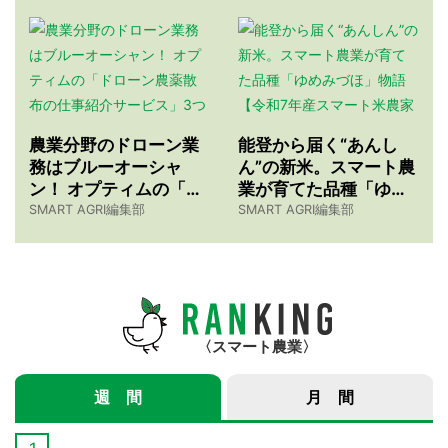
農業分野のドローン業
能登から届く“あんし
務はブルーオーシャ
ん”の新米。スマート農
ン！ オプティムの「ド
業が育てた品種「ゆめ
ローン農薬散布の仕事
みづほ」物語 【令和7
SMART AGRI編集部
SMART AGRI編集部
紹介サービス」3つのメ
年産スマート米農家 株
リット
式会社ゆめうらら・裏
さんインタビュー】
スマート農業
週 間
月 間